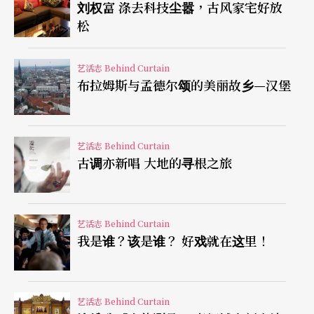
刘权富 涤去科技尘嚣，古风家宅好放
我？我会做什么来得到我想要的？
松
这六个步骤看似老套繁琐，但我在纽约的某位偶像
艺活志 Behind Curtain
布拉姆斯与孟德尔颂的美丽故乡—汉堡
级表演老师曾经一整个学期就用这一套步骤，帮我
们解决几乎所有的表演问题，而他甚至不用先看过
剧本，光凭这六个问题就足够他知道故事情节。哈
艺活志 Behind Curtain
根的表演方法看似老套无新意，但就像史坦尼斯拉
古调亦新唱 大地的寻根之旅
夫斯基的表演体系，有历久弥新的价值，必须认真
地实践后才能感受到效果，光是带著批判的眼镜坐
艺活志 Behind Curtain
著阅读不会有任何的帮助。在这个表演书籍匮乏的
我是谁？该是谁？ 好戏就在这里！
环境里，著实要感谢陈佳穗愿意贡献如此庞大的时
间和精力，以流畅的翻译语言将这个迟到廿年的巨
艺活志 Behind Curtain
作带到大家的面前。