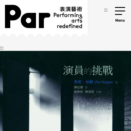
跳到主要内容区块
网站导览
:::
:::