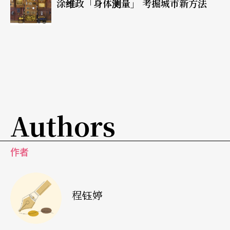
涂维政「身体测量」 考掘城市新方法
在阅读的过程中被鼓舞了
在美国受方法演技训练了三年，许多当初硬著头皮
做的练习，直到这次重新念过这本书之后才了解原
由。但最令我感动的却不是这迟来的领悟，而是这
位老前辈在书中一再强调的演员的价值和演员对于
Authors
历史与社会不能置身事外的重要性！对我来说，演
员的价值是建立在他对观众和社会沟通的想望，天
作者
赋则在其次。当我发现自己的想法刚好落在巨人留
下的脚印时，心中的激动无法形容，只能期待有人
程钰婷
能和我一样，在阅读的过程中被鼓舞，更有信心地
在表演艺术的路上坚持下去。