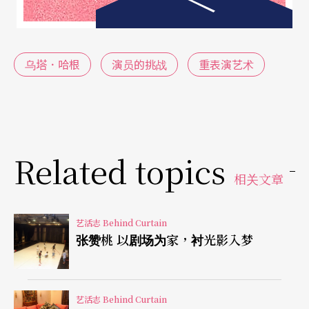
念，阐述新的表演哲学观与关键的「六个步骤」角
色建立程序。感官练习和情绪记忆等锐利的专有名
词消失，取而代之的是「自我」、「转换」、「身
乌塔．哈根
演员的挑战
重表演艺术
体感官知觉」、「心理感觉」等更客观中性、没有
专业隔阂的名词。她将写实演员应该具有的内在条
件称之为「人性的技巧」，轻巧地将方法演技所强
调的感官和情绪记忆归为人与生俱来的能力，而不
Related topics
相关文章
是某种重大的发现。在外在技巧的部分，她将写实
表演著重「过程」甚于形式的美学，落实在演员的
艺活志 Behind Curtain
自我观察能力和新的概念——时刻连续性（Moment
张赞桃 以剧场为家，衬光影入梦
to Moment）之中，并从原有的素材中整理出演员
建立角色的「六个步骤」：我是谁？我的情况是什
艺活志 Behind Curtain
么？我的关系是什么？我想要什么？是什么在阻碍