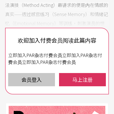
法演技（Method Acting）最讲求的便是内在情感的
真实——透过感官练习（Sense Memory）和情绪记
忆（Emotional Memory）等训练，刺激演员的想
像力并锻炼情绪肌力，将自身的真实经验替换至所
欢迎加入付费会员阅读此篇内容
扮演的角色身上，避免老套与作假的诠释出现。哈
根更以将近五十年的教学经验，将方法演技纳入她
立即加入PAR杂志付费会员立即加入PAR杂志付
表演方法里的一环，与演员该具备的外在技巧和理
费会员立即加入PAR杂志付费会员
性分析的能力齐头，避免创造角色的过程落入迷离
不明的状态中。
会员登入
马上注册
关键的「六个步骤」建立角色
许多人会将《尊重表演艺术》和《演员的挑战》做