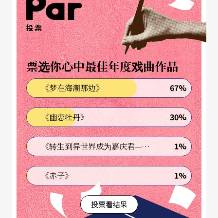
比较。的确，后者是根据前者已经建立好的理论基
础再继续做延伸发展，却更圆融完整。在《尊重表
投票
演艺术》中，哈根以清晰的思考逻辑将表演的工作
方向分为三大类和其下的子目录：演员本身的技巧
票选你心中最佳年度戏曲作品
（The Actor）、演员对外的目标训练（The Object
67%
《梦在海潮那边》
Exercises）及演员对剧本和角色的理性分析（The P
lay and the Role）。而其中第二类“The Object Ex
30%
《幽恋牡丹》
ercises”是我认为她有别于方法演技过于强调处理
演员内在技巧的独到观点——将演员的工作目标从角
1%
《转生到异世界成为嘉庆君—发现我的祖先是诈骗集团!?》
色的情绪扩大到对外在的物件、所处的空间和时
1%
《赤子》
间、及投射面向等元素的处理。
投票看结果
在《演员的挑战》中，她去芜存菁地保留了前书概