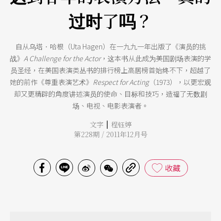
过时了吗？
自从乌塔．哈根（Uta Hagen）在一九九一年出版了《演员的挑
战》
A Challenge for the Actor
，这本书从此成为美国剧场表演的学
员圣经，在美国表演类丛书的排行榜上高居榜首始终不下，超越了
她的前作《尊重表演艺术》
Respect for Acting
（1973），以更宏观
却又更精辟的角度讲述演员的使命、目标和技巧，造福了无数剧
场、电视、电影表演者。
|
文字
程钰婷
第228期 / 2011年12月号
收藏