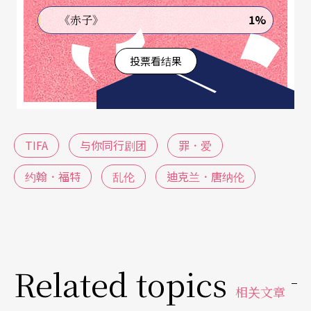
拉因此接受父亲佛罗瑞欧 （Florio） 的安排，嫁给
1%
《赤子》
了贵族索蓝佐 （Soranzo）。兄妹两人的恋情与索
投票看结果
蓝佐的关系，却在安娜贝拉婚后被发现怀孕而产生
变化，遂将全剧引致悲剧收场。
福特的作品受莎士比亚影响很深，以此剧为例，显
TIFA
与你同行剧团
罪．爱
然能找出其参考《罗密欧与茱丽叶》的几个元素：
以年轻人的禁忌之恋为主题的悲剧，《罗密欧与茱
约翰．福特
乱伦
迪克兰．唐纳伦
丽叶》因家族世仇而无法结合，《罪．爱》则以血
缘关系作为两人恋情发展的阻碍；《罪．爱》剧中
两个重要角色，乔凡尼的好友修道院士Frair与安娜
Related topics
贝拉的女家庭教师Putana，对应至《罗密欧与茱丽
相关文章
叶》的修士罗伦斯 （Lawrance） 与奶妈（The Nur