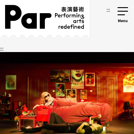
跳到主要内容区块
网站导览
:::
:::