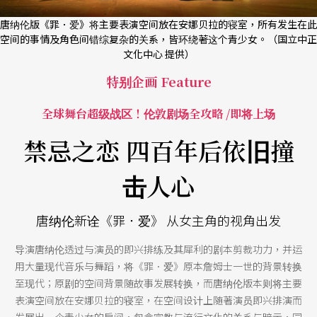
唐纳伦版《罪．爱》将主要表演空间放在安娜贝拉的寝室，所有发生在此
空间的事情及角色间错综复杂的关系，皆环绕著这个青少女。（国立中正
文化中心 提供）
特别企画 Feature
全球舞台超级战区！伦敦剧场全攻略 /即将上场
禁忌之恋 四百年后依旧撞
击人心
唐纳伦新诠《罪．爱》 从女主角的视角出发
导演唐纳伦透过与演员的即兴排练及其犀利的剧本剪裁功力，并运
用大量现代音乐与舞蹈，将《罪．爱》原本詹姆士一世的背景转换
至现代；原剧的空间背景随故事发展转换，而唐纳伦版本则将主要
表演空间放在安娜贝拉的寝室，在空间设计上随著演员即兴排演而
发展出一个青少女的房间，包含宗教与流行文化的关系与暗示，同