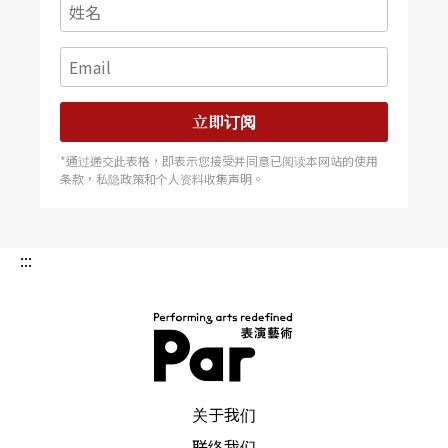
演空间放在安娜贝拉的寝室，在空间设计上随著演
员即兴排演而发展出一个青少女的房间，包含宗教
与流行文化的关系与暗示，同时利用这个空间与角
色的连结，将视角转至以女主角安娜贝拉出发，所
立即订阅
有发生在此空间（安娜贝拉的房间）的事情及角色
*通过递交此表格，即表示您接受并同意已阅读本网站的使用
条款，私隐政策和个人资料收集声明。
间错综复杂的关系，皆环绕著这个青少女，不仅强
调这是「少女安娜贝拉的故事」，也因此让事件主
:::
导权变得更加暧昧模糊，安娜贝拉在最后所做的决
定，亦突显了这个角色的独立性，给予观众更多诠
释的空间。
相较于与我同行过去精简的舞台，美国《纽约时
PAR 表演艺术杂志
关于我们
报》剧评布兰特利（Ben Brantley）认为《罪．
联络我们