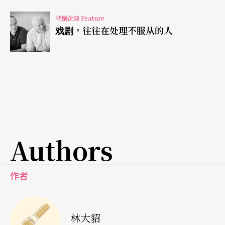
se），则可发现两人在《罪．爱》中亦是扮演居中
特别企画 Feature
调解了个年轻人恋爱的角色；而这两对年轻人的爱
戏剧，往往在处理不服从的人
火皆因为其关系不被社会接受而愈发炙热，最终将
之燃烧至死。
本剧于一九二六年由「女王的男人剧团」（Quee
n’s Men Company） 在凤凰剧场 （The Phoeni
x） 首演。凤凰剧场是一个室内剧场，不同于莎士比
Authors
亚环球剧院（Shakepeare’s Globe），这个室内
剧场的蜡烛照明系统为本剧创造了更多舞台与服装
作者
设计的可能性，而与你同行剧团将之搬演于现代舞
台，更在空间设计上给观众更多的暗示与想像空
林大貂
间。