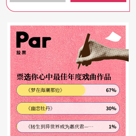
时也是给观众的一个挑战：乔凡尼与安娜贝拉究竟
仅是这社会秩序下的产物，还是无辜的牺牲者？观
众能同理两人的困境吗？而谁又该为这悲剧负责？
与《罗密欧与茱丽叶》异曲同工
投票
《罪．爱》的故事发生在义大利的帕尔马 （Parm
票选你心中最佳年度戏曲作品
a），剧中的两个主角，乔凡尼与安娜贝拉，在哥哥
乔凡尼完成大学学业返家对妹妹安娜贝拉告白之
67%
《梦在海潮那边》
后，开始这段不被社会接受的恋情。于此同时，已
30%
《幽恋牡丹》
届适婚年龄的安娜贝拉，正有几位追求者期望博得
她的青睐，兄妹俩深知对彼此的感情虽深厚，在这
1%
《转生到异世界成为嘉庆君—发现我的祖先是诈骗集团!?》
样紧密的血缘关系下是不可能会有结果的，安娜贝