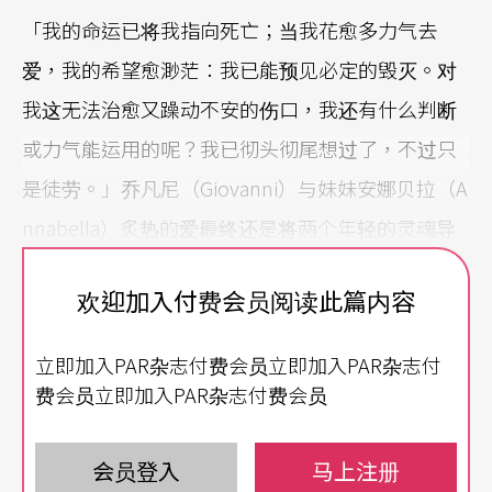
「我的命运已将我指向死亡；当我花愈多力气去
爱，我的希望愈渺茫：我已能预见必定的毁灭。对
我这无法治愈又躁动不安的伤口，我还有什么判断
或力气能运用的呢？我已彻头彻尾想过了，不过只
是徒劳。」乔凡尼（Giovanni）与妹妹安娜贝拉（A
nnabella）炙热的爱最终还是将两个年轻的灵魂导
向死亡一途。
欢迎加入付费会员阅读此篇内容
一六三○年代，詹姆士一世后期（Jacobean Er
立即加入PAR杂志付费会员立即加入PAR杂志付
a），英国剧作家约翰．福特（John Ford，1586-1
费会员立即加入PAR杂志付费会员
639）在西方基督教世界写下了《罪．爱》这个禁忌
之恋，不仅借此引介了新的剧本结构与风格，在这
会员登入
马上注册
敏感议题上为情感描写做了大胆的冲撞与突破，同