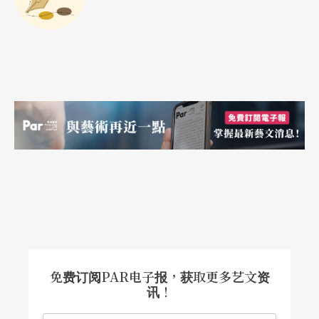
一切都在安娜贝拉的房间里发生
继二○○八年俄文全男班版本的《第十二夜》与二
○一二年俄文版《暴风雨》之后，与你同行剧团此
次将带著另一批年轻且充满活力的英国演员来台演
出《罪．爱》。与你同行剧团自一九八一年成团以
来，一直以莎剧及欧洲重要剧本作为其主要演出剧
目，《罪．爱》为其近期搬演之英语演出作品。导
演唐纳伦透过与演员的即兴排练及其犀利的剧本剪
裁功力，并运用大量现代音乐与舞蹈，将全剧詹姆
免费订阅PAR电子报，获取更多艺文资
士一世的背景转换至现代；原剧的空间背景随故事
讯！
发展转换，而与你同行剧团搬演的版本则将主要表