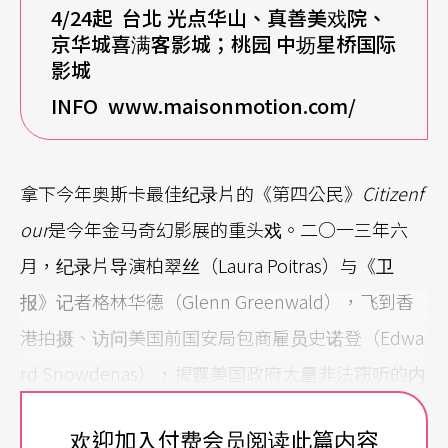
4/24
起 台北 光点华山、真善美戏院、
京华城喜满客影城；桃园 中坜星桥国际
影城
INFO
www.maisonmotion.com/
拿下今年奥斯卡最佳纪录片的《第四公民》
Citizenf
our
是今年金马奇幻影展的重头戏。二○一三年六
月，纪录片导演柏翠丝（Laura Poitras）与《卫
报》记者格林华德（Glenn Greenwald），飞到香
港拍摄、访问美国前国安局包商雇员史诺登（Edwa
rd Snowdenas），揭露美国政府大量非法窃听的内
幕，包括Google、Facebook 等公司都被要求提供
欢迎加入付费会员阅读此篇内容
用户资讯，手机、邮件内容无一幸免。这个证据确