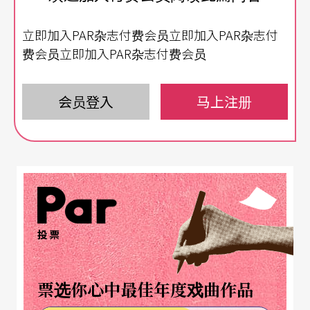
凿的爆料，让史诺登变成有家归不得的政治难民，
立即加入PAR杂志付费会员立即加入PAR杂志付
美国政府要以「反间谍法」起诉他，纪录片呈现史
费会员立即加入PAR杂志付费会员
诺登揭露监控计划的原始动机，也见证他为此付出
代价的天人交战。
会员登入
马上注册
明写暗喻 都是真实
虽然说小孩与动物在拍片现场最难掌握控制，但是
纯粹的小孩与动物，总是能简化复杂的人类社会现
象，当头棒喝让人类反省自身的愚昧与贪婪，代表
投票
匈牙利参加奥斯卡最佳外语片，拿下坎城影展「一
种注目」单元最佳影片的《忠犬追杀令》，描述了
票选你心中最佳年度戏曲作品
收容所弃犬大反扑的故事，片头多达两百四十七只