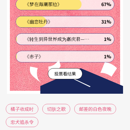
67%
《梦在海潮那边》
狗狗在布达佩斯大街奔驰的震慑场景，令人对导演
的场面调度能力叹为观止。刻意低角度的手持镜
31%
《幽恋牡丹》
头，细腻捕捉每只狗狗的眼神表情，被外媒誉为昆
丁．塔伦提诺拍出的狗狗版《大快人心》。影片原
1%
《转生到异世界成为嘉庆君—发现我的祖先是诈骗集团!?》
名「白神」暗讽人类的种族优越与自私，更道出受
1%
《赤子》
尽欺压的弱势族群终将挺身而出。
投票看结果
同时入围金球奖与奥斯卡最佳外语片的《橘子收成
时》，位于黑海东岸的阿布哈兹，以一九九二至九
三年发生的「柑橘战争」为故事背景，一位爱沙尼
亚裔老果农坚持留在战争前线的村子采收金橘。一
橘子收成时
切肤之歌
邮差的白色夜晚
场战火后，老果农救了两名受伤的士兵，但他们分
忠犬追杀令
别是格鲁吉亚军人和俄罗斯车臣雇佣兵，只想著杀