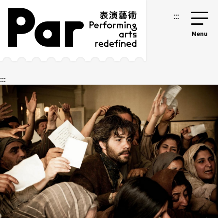
跳到主要内容区块
网站导览
:::
:::