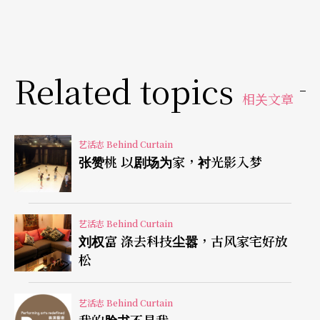
死对方。导演引用阿布哈兹的特产「橘子」，在片
中作为和平的象征，传递出大爱的启示与如何成为
人的疑问。顺道也将阿布哈兹的独立困境和与乔治
Related topics
亚之间的世仇推上了国际。
相关文章
荒诞想像 讽谕人生
艺活志 Behind Curtain
张赞桃 以剧场为家，衬光影入梦
《邮差的白色夜晚》打败奥斯卡最大赢家《鸟
人》，在去年威尼斯影展夺下了最佳导演。导演安
德烈．康查洛夫斯基（Andrey Konchalovskiy）的
艺活志 Behind Curtain
刘权富 涤去科技尘嚣，古风家宅好放
弟弟是以《烈日灼身》闻名的尼基塔．米哈尔科夫
松
（Nikita Mikhalkov）。此片用了大量的素人演员，
建构起俄罗斯北方一座与世隔绝的小岛居民，尽管
艺活志 Behind Curtain