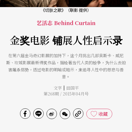
《切肤之歌》（联影 提供）
艺活志 Behind Curtain
金奖电影 铺展人性启示录
在第六届金马奇幻影展的加持下，这个月挑出几部奥斯卡、威尼
斯、坎城影展最新得奖作品，描绘著当代人类的纷争，为什么去迫
害屠杀弱势，透过电影的明喻或暗示，来追寻人性中的慈悲与善
意。
|
文字
田国平
第268期 / 2015年04月号
收藏