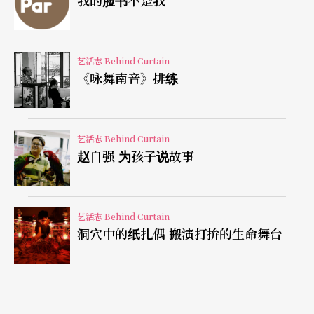
我的脸书不是我
一湖之隔就是文明世界，岛上过著自给自足没有任
何政府机构的生活，除了这个驾著汽艇的邮差，负
责采买岛上所有人需要的生活用品，还关心所有人
艺活志 Behind Curtain
《咏舞南音》排练
的状态……看来写实的底韵，暗讽的寓言里却加入
许多大胆超现实的荒诞想像。
艺活志 Behind Curtain
以《爱无止尽》拿下柏林金熊奖的土耳其导演法
赵自强 为孩子说故事
提．阿金（Fatih Akin），新作《切肤之歌》是他生
命三部曲「爱情、死亡、魔鬼」中的最终章，触碰
艺活志 Behind Curtain
到亚美利亚人遭到种族屠杀，逃过死神之手的男主
洞穴中的纸扎偶 搬演打拚的生命舞台
角，为了追寻挚爱的两个女儿而跋涉千里，从美索
不达米亚到哈瓦那，从风光明媚的佛罗里达到大中
部无垠荒凉的草原，途中他看尽天堂与地狱，遍尝