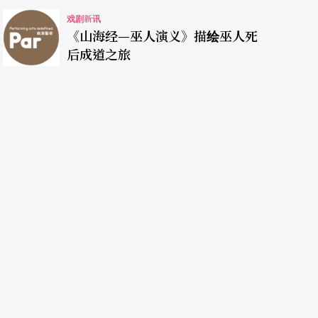
戏剧新讯
《山海经—巫人演义》描绘巫人死
后成道之旅