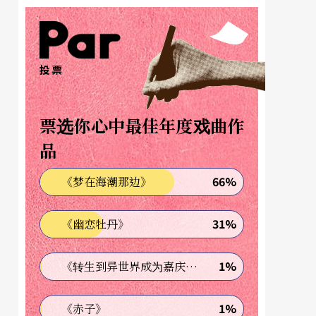
投票
票选你心中最佳年度戏曲作
品
66%
《梦在海潮那边》
31%
《幽恋牡丹》
1%
《转生到异世界成为嘉庆君—发现我的祖先是诈骗集团!?》
1%
《赤子》