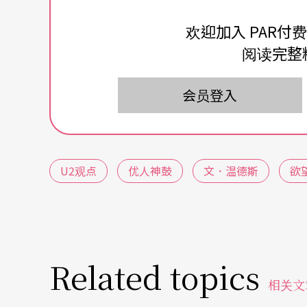
意到编剧彼得‧汉克（Peter Handke）
欢迎加入 PAR付
向切入现实生活的核心，语言是他写作的中心
阅读完整
《大人与小孩》，却是一出无言剧，对于语言
会员登入
没有台词的剧本，做了一些修正，首先剧名改成《Fol
良的肢体与谢明志的西塔琴，让彼得‧汉克有
U2观点
优人神鼓
文．温德斯
欲
Related topics
相关文