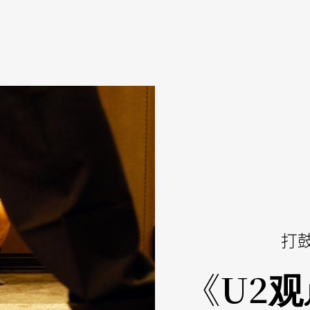
打
《U2