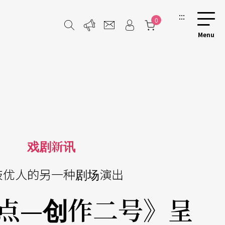
:::
0
戏剧新讯
鼓优人的另一种剧场演出
观点—创作二号》呈