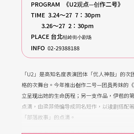
PROGRAM
《U2观点
创作二号》
—
TIME 3.24
〜27 7：30pm
3.26
〜27 2：30pm
PLACE
台北
牯岭街小剧场
INFO
02-29388188
「U2」是高知名度表演团体「优人神鼓」的次
格的次舞台。今年推出创作二号—团员秀妹的
立呈现出她的生命历程；另一支作品，伊苞的
点滴，由梁菲倚编导成同名短作，以读剧搭配
「部落故事」的点滴。
毕业于香港演艺学院导演组的阿海（张艺生），