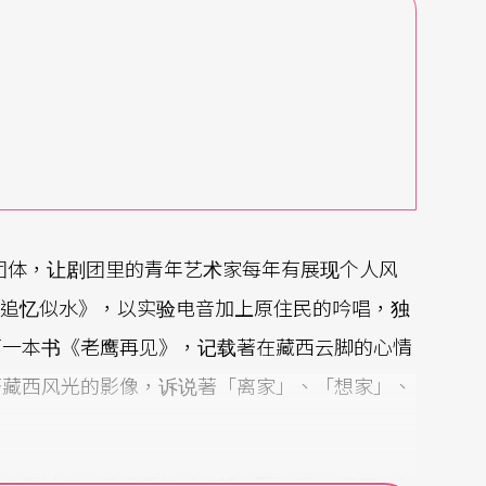
团体，让剧团里的青年艺术家每年有展现个人风
《追忆似水》，以实验电音加上原住民的吟唱，独
第一本书《老鹰再见》，记载著在藏西云脚的心情
著藏西风光的影像，诉说著「离家」、「想家」、
在看过文．温德斯的《欲望之翼》后 ，便开始注