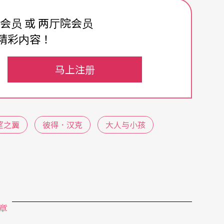
，他在创作时多采实验的手法，以政治、孤独、不安等面
费会员 或 两厅院会员
主题以及写作动力。这次选用彼得‧汉克的剧本
精彩内容！
伴随而来的权力与暴力，有著很大的张力。阿海将
马上注册
low you？ Follow me？》，因应演员吴忠
了一个崭新的面貌。（田国平）
望之翼
彼得．汉克
大人与小孩
章