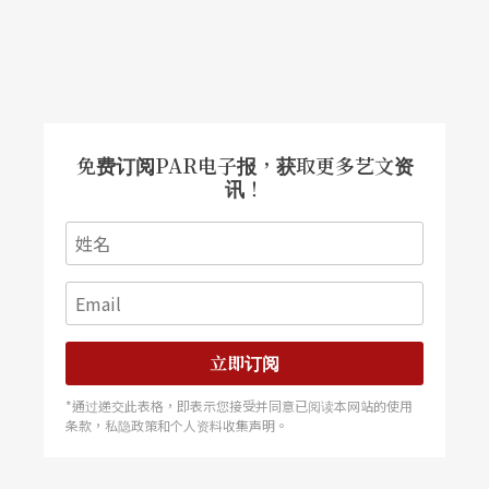
演出，而不是开发具有全球或跨国市场的文化商
品。
此外，台湾现在倡导多元化，我们也以大国多元化
的经验当作我们发展的参考案例，但是实际上台湾
免费订阅PAR电子报，获取更多艺文资
在人口分布与组成、地理环境、经济发展各方面都
讯！
有相当的先天限制。整体资源有限的情况下，表面
上的多元化反而会使各个领域都资源不足。多样
化、全面向发展是资源更雄厚的国家才能做的，我
们有多元化的人口组成，若是一味想要文化符合政
立即订阅
治正确，是否反而无法聚焦发展，变成两头空？在
*通过递交此表格，即表示您接受并同意已阅读本网站的使用
这大剧院时代到临的开端，我们是否也该重新盘点
条款，私隐政策和个人资料收集声明。
检讨这卅年来的政策，适度调整，以便凝聚想像共