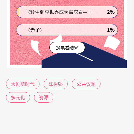
结构完全不同，剧场的文化使命也不同，光是从以
2%
《转生到异世界成为嘉庆君—发现我的祖先是诈骗集团!?》
往的文化建设转到现行的文化经济就已经不容易
1%
《赤子》
了，剧院如何与地方的文化及经济脉动挂在一起，
这又是难上加难的挑战。剧院资金不足，不容易自
投票看结果
己做节目，买节目容易，做节目难，但是没有自制
节目就不会有艺术工作者在地就业，更不会因之而
带起观众质与量的发酵，结果不要是造成国际性团
大剧院时代
陈树熙
公共议题
队行走与销售北中南的便利性，对于在这不均衡的
竞争态势中，造成本土团队因先天题材、资金、人
多元化
资源
才、技术、市场等不易克服的因素而遭到挤压倒
闭。