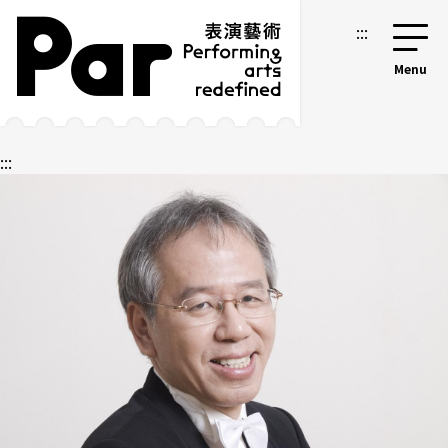
跳到主要内容区块
网站导览
:::
:::