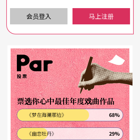
剧院、完成基础大架构之后，台湾表演艺术发展的
会员登入
马上注册
下一步呢？面对未来可能会新生的挑战与评估呢？
经营走向与平衡点在哪里？这些都是才刚刚开始冒
出来的重要问题，而且会愈来愈多。
大剧院时代来临，演出人员工作机会的增加将远低
于艺术行政与技术人员。大剧院解决的是大团巡演
投票
与档期的问题，但是台湾本土团队究竟又有几个大
团，又有几个有艺术与财务能力从北到南巡演？又
票选你心中最佳年度戏曲作品
有几个团能够做到跨县市的连结与动员？节目量在
68%
《梦在海潮那边》
迅速增加，但每增加一个演出场地就要多几万个观
众，然而我们很少从需求量倒回来评估。两厅院发
29%
《幽恋牡丹》
展卅年才到现在的光景，当时与现在的人口、经济