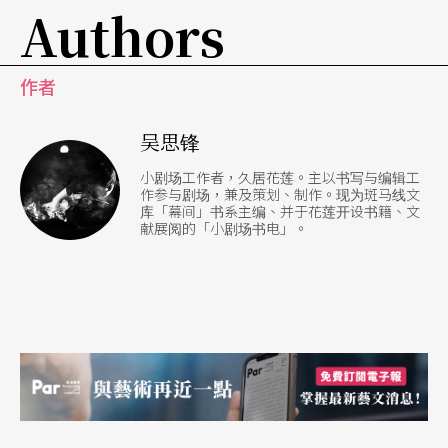
无论是从参与或是欣赏两个面向来看，表演艺术必
Authors
须从根本入手，融入中小学校课程，这不单是为了
找到观众，而是因为表演艺术的欣赏能力需要透过
作者
教育来培养，且必须更进一步让民众认同并参与表
吴思锋
演艺术，用它作为社会各种观点与感受沟通表达的
小剧场工作者，久居花莲。主以书写与编辑工
平台。
作参与剧场，兼及策划、制作。现为斑马线文
库「幕间」书系主编、并于花莲开设书籍、文
献展阅的「小剧场书电」。
至于台湾的表演艺术如何与世界对话，要回答这问
题，可能必须先厘清对话的目标。台湾的艺术家从
中美断交后就肩负著国际外交的责任，对于经历过
中美断交的世代，艺术结合外交是必然的使命，但
是九○年代文化商品全球化，我们的政策并没有转
型跟上，现今我们的全球化只是著眼于去别的国家