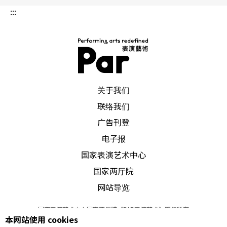
同的未来？
:::
大剧院时代对中老年世代的工作者不会马上有太大
的影响，但对年轻的剧场工作者将是个危机，也是
挑战。首要是认清并面对眼前你的观众，而不是一
PAR 表演艺术杂志
步就想国际化，了解如何寻找自己及他人所关心的
关于我们
事物，融入更多社会观察与人性剖析，针对未来个
联络我们
广告刊登
人与社会多点想像、关怀与批判，感动并娱乐你我
电子报
眼前的观众，这样大剧院才有机会在这充满著社会
国家表演艺术中心
内在冲突与撕裂的时代大环境里，扮演起德国剧院
国家两厅院
在十八、九世纪的角色，成为公共议题与分享感受
网站导览
的表述场所，那将才会开启台湾真正的「大」剧院
国家表演艺术中心国家两厅院《PAR表演艺术》版权所有
时代。
本网站使用 cookies
©
2022
Performing arts redefined. All Rights Reserved