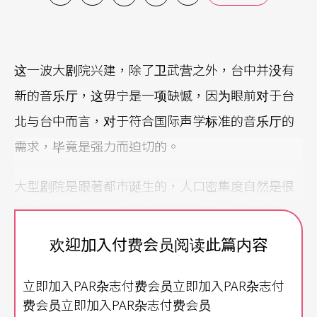
这一波大剧院兴建，除了卫武营之外，台中并没有
新的音乐厅，这毋宁是一项缺憾，因为眼前对于台
北与台中而言，对于符合国际声学标准的音乐厅的
需求，毕竟是强力而迫切的。
大型剧院是跟著都市诞生的，人口密集度自然是很
重要的指标之一，但是我们的政策很少从现实条
件，以及表演艺术内容、观众的发展与需求，来进
欢迎加入付费会员阅读此篇内容
行论述与推估，多半是将盖剧院视为国家文化建设
立即加入PAR杂志付费会员立即加入PAR杂志付
的一环，然后才来解决内容与营运问题。也就是
费会员立即加入PAR杂志付费会员
说，在花了将近廿年解决了让北中南各有一个大型