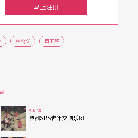
马上注册
（吉诃德）
业
林尙义
黄玉芬
章
近期演出
澳洲SBS靑年交响乐团