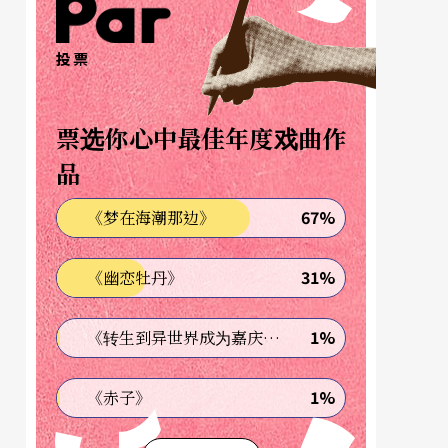
投票
票选你心中最佳年度戏曲作
品
67%
《梦在海潮那边》
31%
《幽恋牡丹》
1%
《转生到异世界成为嘉庆君—发现我的祖先是诈骗集团!?》
1%
《赤子》