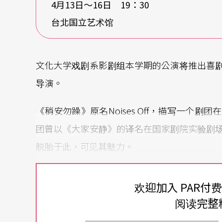
4月13日〜16日 19：30
台北国立艺术馆
文化大学戏剧系影剧组本学期的公演将推出喜
导演。
《稍安勿躁》原名Noises Off，描写一个
团曾以《大家安静》的译名在国家剧院实验剧
脱胎于此，可见其魅力。
这次的演出，更运用了旋转舞台来呈现台前幕
欢迎加入 PAR付
智的观赏者，一会又像是置身于紧张排练的剧
阅读完整