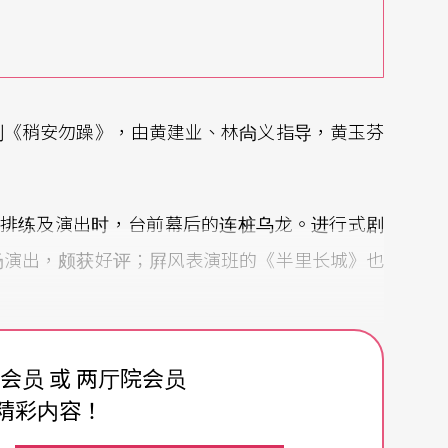
剧《稍安勿躁》，由黄建业、林尙义指导，黄玉芬
剧团在排练及演出时，台前幕后的连桩乌龙。进行式剧
场演出，颇获好评；屛风表演班的《半里长城》也
后，将换景也列为一项表演，使观众一会像是个理
费会员 或 两厅院会员
团之中，与剧团一同走过成长之路。
精彩内容！