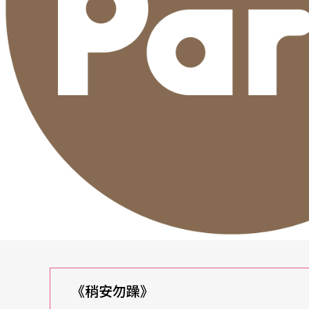
《稍安勿躁》