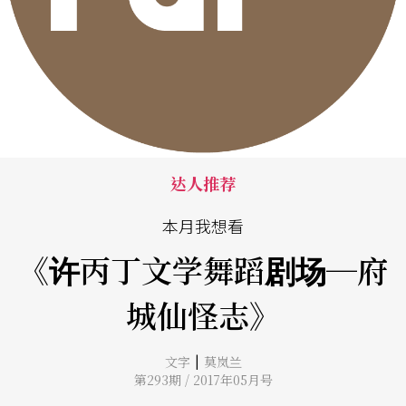
达人推荐
本月我想看
《许丙丁文学舞蹈剧场─府
城仙怪志》
|
文字
莫岚兰
第293期 / 2017年05月号