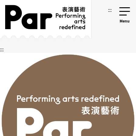
跳到主要内容区块
网站导览
:::
:::