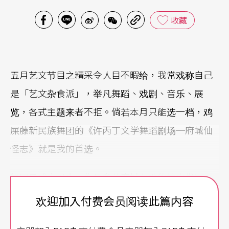
收藏
五月艺文节目之精采令人目不暇给，我常戏称自己
是「艺文杂食派」，举凡舞蹈、戏剧、音乐、展
览，各式主题来者不拒。倘若本月只能选一档，鸡
屎藤新民族舞团的《许丙丁文学舞蹈剧场─府城仙
怪志》就是我的首选。
舞团自成立以来，作品多从府城在地的故事发展，
带有浓浓的怀古风情。「俗搁有力」的团名取自台
欢迎加入付费会员阅读此篇内容
湾野生植物，深耕常民题材的创作意图鲜明。