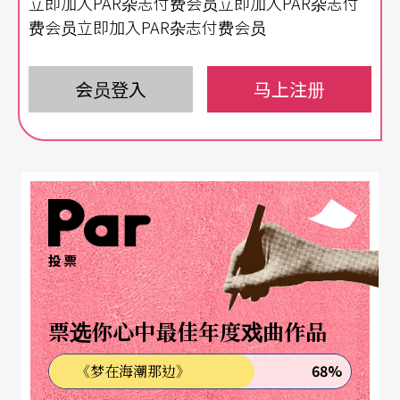
立即加入PAR杂志付费会员立即加入PAR杂志付
点开Youtube舞团宣传微电影，是飞机呼啸投弹的
费会员立即加入PAR杂志付费会员
音效和昏黄残破的古厝，时代背景设在日治时期躲
避空袭的少女，在小憩的半梦半醒间，进入了许丙
会员登入
马上注册
丁笔下的仙怪之境。
《府城仙怪志》改编台南全才作家许丙丁小说《小
封神》，并邀请清华阁周祐名掌中剧团与前云门资
深舞者王维铭参与演出，相信是雅俗共赏的作品。
投票
TNAF城市舞台系列，多在古迹与特色景点演出，能
藉作品到新化武德殿来个艺文轻旅行也挺不错呢。
票选你心中最佳年度戏曲作品
68%
《梦在海潮那边》