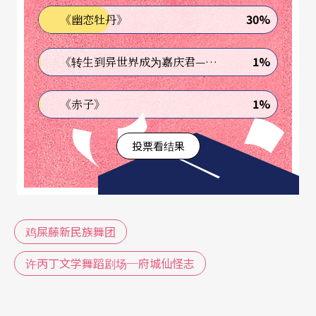
30%
《幽恋牡丹》
1%
《转生到异世界成为嘉庆君—发现我的祖先是诈骗集团!?》
1%
《赤子》
投票看结果
鸡屎藤新民族舞团
许丙丁文学舞蹈剧场─府城仙怪志