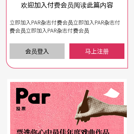
欢迎加入付费会员阅读此篇内容
放映（8mm的《搜声记》、邀请林强与澎叶生Yann
ick Dauby为「台湾切片#2：1960s短片集」进行声
立即加入PAR杂志付费会员立即加入PAR杂志付
音表演的「现场电影」等）。不只如此，在同一单
费会员立即加入PAR杂志付费会员
元中，影展还委制了三部声音作品，分别为澎叶生
的《山林》、奈鸠．布朗（Nigel Brown）的《家庭
会员登入
马上注册
工厂》及许雁婷的《水上乐园》，供现场的观众于
微明影厅中聆听。这三部声音纪录片，亦构成在影
展期间于「立方计划空间」开幕的「电影耳：记录
声音／声音纪录」的展出作品之一。由澎叶生策划
的「电影耳：记录声音／声音纪录」作为平行于影
投票
展，又同时独立的展览，一方面对于记录与声音乃
至影像之间的多重关系，展开辩证。另一方面，对
票选你心中最佳年度戏曲作品