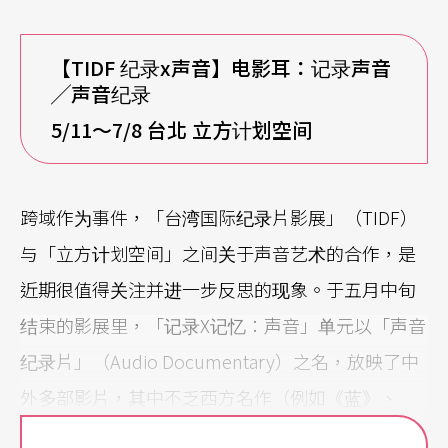
【TIDF
纪录x
声音】电影耳：记录声音
╱
声音纪录
5/11
～7/8 台北 立方计划空间
跨域作为事件，「台湾国际纪录片影展」（TIDF）
与「立方计划空间」之间关于声音艺术的合作，是
近期很值得关注并进一步反思的现象。于五月中旬
结束的影展里，「记录X记忆：声音」单元以「声音
纪录片」（Audio Documentary）之名，放映了中
外多部影片，其中不乏西方名作（例如《蓝》、
《远走多瑙河》等）。此外，亦有属于现场表演的