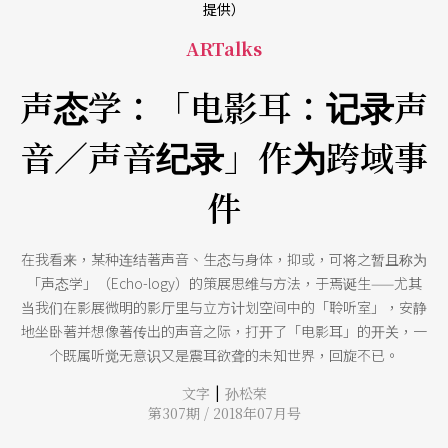
提供）
ARTalks
声态学：「电影耳：记录声
音／声音纪录」作为跨域事
件
在我看来，某种连结著声音、生态与身体，抑或，可将之暂且称为
「声态学」（Echo-logy）的策展思维与方法，于焉诞生——尤其
当我们在影展微明的影厅里与立方计划空间中的「聆听室」，安静
地坐卧著并想像著传出的声音之际，打开了「电影耳」的开关，一
个既属听觉无意识又是震耳欲聋的未知世界，回旋不已。
|
文字
孙松荣
第307期 / 2018年07月号