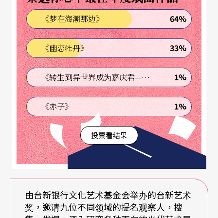
于策展之于影展与当代艺术之间的差异乃至连结，
64%
《梦在海潮那边》
具有启示性的意义。
33%
《幽恋牡丹》
1%
《转生到异世界成为嘉庆君—发现我的祖先是诈骗集团!?》
1%
《赤子》
投票看结果
由台新银行文化艺术基金会举办的台新艺术
奖，邀请九位不同领域的提名观察人，搜