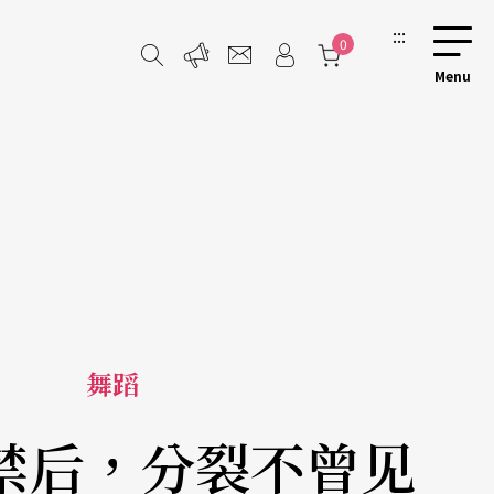
:::
0
舞蹈
禁后，分裂不曾见