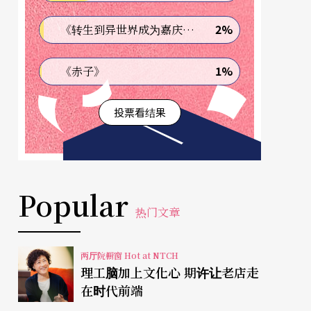
2%
《转生到异世界成为嘉庆君—发现我的祖先是诈骗集团!?》
1%
《赤子》
投票看结果
Popular
热门文章
两厅院橱窗 Hot at NTCH
理工脑加上文化心 期许让老店走
在时代前端