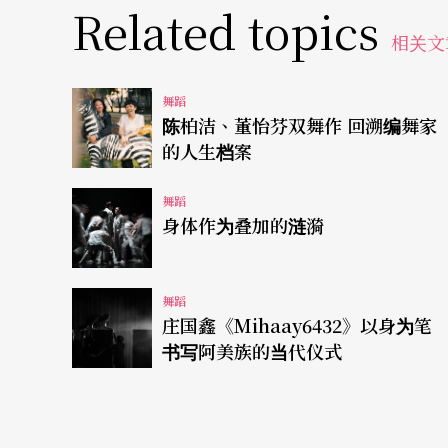
Related topics
不得已的束缚感捆住自己，那些潜藏在幽暗深
相关文
蔡博丞感觉到，在狭小空间被关著的自己宛若
舞蹈
油然而生。「《The Cell》要说的是那种不
陈柏洁、董怡芬双舞作 回溯编舞家
的人生档案
《The Cell》从 2018 年描述人格分裂的《
舞蹈
变性格的病态与分裂。经历长时间隔离后，蔡
身体作为叠加的涟漪
的「空间」成为主角。
舞蹈
庄国鑫《Mihaay6432》以身为笔
书写阿美族的当代仪式