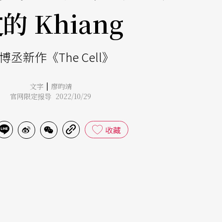
的 Khiang
博丞新作《The Cell》
|
文字
廖昀靖
官网限定报导 2022/10/29
收藏