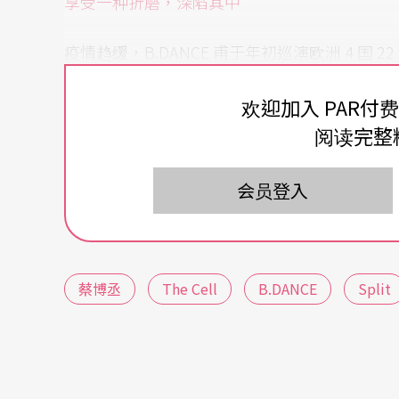
享受一种折磨，深陷其中
疫情趋缓，B.DANCE 甫于年初巡演欧洲 4 
消数十场演出，但透过线上剧场，舞团声量未
欢迎加入 PAR付
经历了 COVID-19 带来的破碎感后，好像我
阅读完整
NCE 创作的可能性。」
会员登入
隔离时光，蔡博丞独自生活在他形容全白的小
来说，近乎折磨。每天重复选项有限、类似的
态，却又著迷般地深陷其中。
蔡博丞
The Cell
B.DANCE
Split
「我开始怀疑，这间房间在控制我。」
没办法折磨肉身，转而折磨创作思绪。「作为
分析这个被折磨感是如何产出的……」一个想