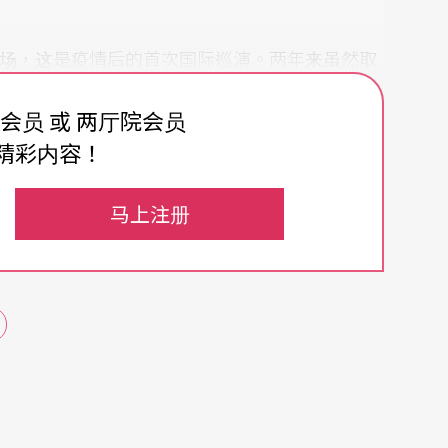
国 22 场，这是疫情后的首次国际巡演。两年来虽然取
减，仍很快地与国际接轨，且甚至有所收获：「在
费会员 或 两厅院会员
又再大胆了一点，看到了不曾见过的自己，还有 B.DA
精彩内容！
马上注册
套房里，对一名高度动能与行动力的舞者、编舞家
事情，他开始自言自语，时间一久，一面觉得病
一个作者，我好像在享受这样子的被折磨感，以及
法冒出，下一个念头又把上一刻的自己吞噬。当迫