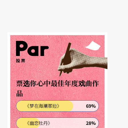
投票
票选你心中最佳年度戏曲作
品
69%
《梦在海潮那边》
28%
《幽恋牡丹》