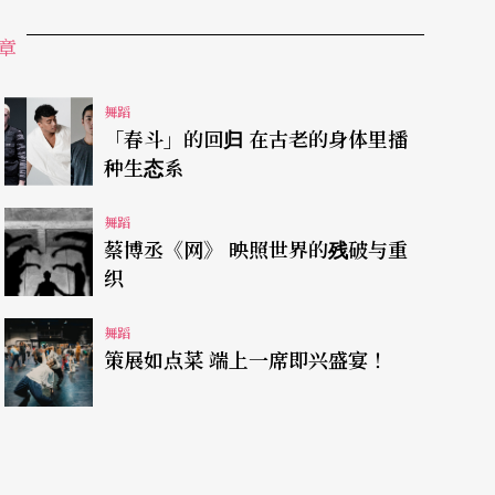
处的人格，在疫情期间于白色的房间，分裂而出。
章
是一颗渺小细胞，正被放在培养皿上实验的恐惧感
舞蹈
安、怪异、混乱跟躁动。」
「春斗」的回归 在古老的身体里播
种生态系
Split》延伸，当时30分钟的版本，探讨人在短时间转
舞蹈
博丞转化被世界悬置的荒谬感，并且要让关住人们
蔡博丞《网》 映照世界的残破与重
织
舞蹈
策展如点菜 端上一席即兴盛宴！