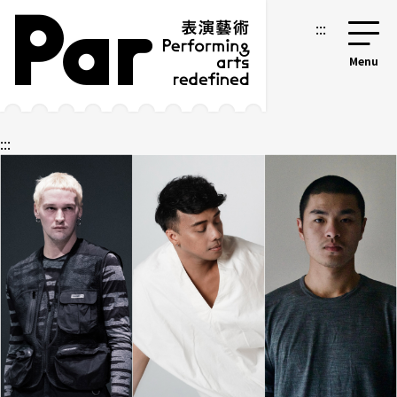
跳到主要内容区块
网站导览
:::
:::