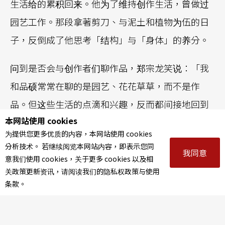
生活给的累积回来。他为了维持创作生活，曾做过
园艺工作。那段拿著剪刀、与泥土和植物为伍的日
子，反倒成了他思考「结构」与「身体」的养分。
问到是否会与创作者们聊作品，郑宗龙笑说：「我
和品硕常常在聊的是园艺、花花草草，而不是作
品。但这些生活的点滴和兴趣，反而都间接地回到
本网站使用 cookies
了我们的创作中，成为我们思考身体的参照。」林
为提供您更多优质的内容，本网站使用 cookies
品硕的《抛接的身体》发展自登高与掉落的「危
分析技术。 若继续阅览本网站内容，即表示您同
我同意
险」感，经历过「创计划」、「春斗」Work in Pro
意我们使用 cookies，关于更多 cookies 以及相
关政策更新资讯，请阅读我们的隐私权政策与使用
gress 等阶段性发展，是典型在云门体系支持下完熟
条款。
的作品，终于在 2026 年「春斗」正式亮相。
身体需要累积