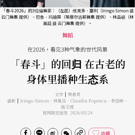
「春斗2026」的3位编舞家：（左起）维克多．塞利（Iringo Simon 摄
云门舞集 提供）、巴鲁．玛迪霖（蒂摩尔古薪舞集 提供）、林品硕（林
胤廷 摄 云门舞集 提供）。
舞蹈
在2026，看见3种气象的世代风景
「春斗」的回归 在古老的
身体里播种生态系
|
文字
樊香君
|
摄影
Iringo Simon
、
林胤廷
、
Claudiu Popescu
、
李佳晔
、
陈又维
官网限定报导 2026/05/24
收藏