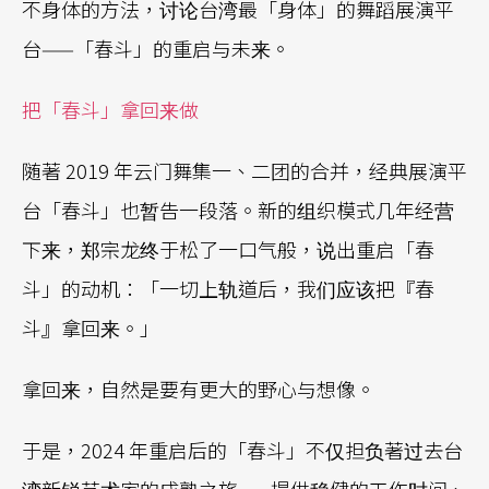
不身体的方法，讨论台湾最「身体」的舞蹈展演平
台——「春斗」的重启与未来。
把「春斗」拿回来做
随著 2019 年云门舞集一、二团的合并，经典展演平
台「春斗」也暂告一段落。新的组织模式几年经营
下来，郑宗龙终于松了一口气般，说出重启「春
斗」的动机：「一切上轨道后，我们应该把『春
斗』拿回来。」
拿回来，自然是要有更大的野心与想像。
于是，2024 年重启后的「春斗」不仅担负著过去台
湾新锐艺术家的成熟之旅——提供稳健的工作时间、