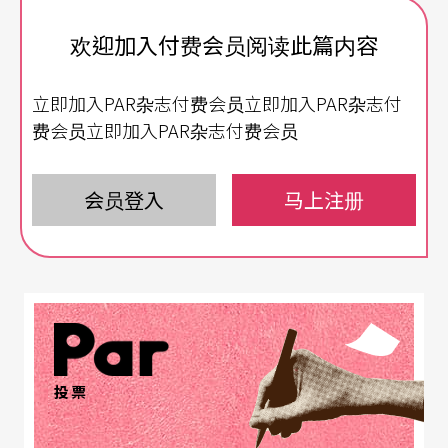
介之间搭桥，让来自不同领域的艺术家们进行交
欢迎加入付费会员阅读此篇内容
流。
立即加入PAR杂志付费会员立即加入PAR杂志付
「岛」由艺术工作者林凯烈与谢燕芳联合发起，为
费会员立即加入PAR杂志付费会员
艺术工作者们提供非正规、实验性的艺术表演平
台。今年，「岛」邀请了19名艺术工作者，以「及
会员登入
马上注册
时」为主题，一起探讨，面对各种危机与灾难时，
人类如何处理自身与「时间」的关系。参与的艺术
工作者呈现行为艺术、声音艺术、即兴表演、集体
创作、舞蹈等；除了演出，艺术工作者们也进行讲
座、为公众进行艺术工作坊。对喜欢肢体艺术、实
验性音乐、非传统艺术创作的观众来说，这是新加
投票
坡难得一见的实验空间，也是独立艺术家向来少见