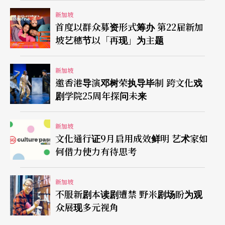
新加坡
首度以群众募资形式筹办 第22届新加
坡艺穗节以「再现」为主题
新加坡
邀香港导演邓树荣执导毕制 跨文化戏
剧学院25周年探问未来
新加坡
文化通行证9月启用成效鲜明 艺术家如
何借力使力有待思考
新加坡
不服新剧本读剧遭禁 野米剧场盼为观
众展现多元视角