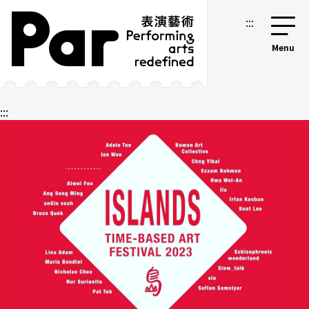
跳到主要内容区块
网站导览
:::
:::