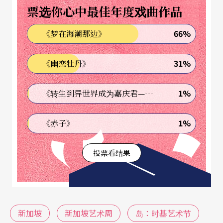
可贵的创作平台。
票选你心中最佳年度戏曲作品
66%
《梦在海潮那边》
同样为多元艺术创作提供平台的「M1新加坡艺穗
节」，今年一改以往增设主题的方式，首次以无主
31%
《幽恋牡丹》
题、开放式的形式邀请艺术工作者们思考：「你们
关心什么？」，让这次的艺穗节百花齐放。今年的
1%
《转生到异世界成为嘉庆君—发现我的祖先是诈骗集团!?》
「华艺节」也已全面实体进行，邀请了台湾的果陀
1%
《赤子》
剧场、骉舞剧场、云门舞集、拾念剧集前来演出。
除了大型演出，华艺节也推出「华艺酝酿厂」这个
投票看结果
培育创作的计划，让独立艺术家在华艺节的支持下
进行具实验性的艺术创作。
今年，观众有机会浸濡在一系列的实验艺术作品
新加坡
新加坡艺术周
岛：时基艺术节