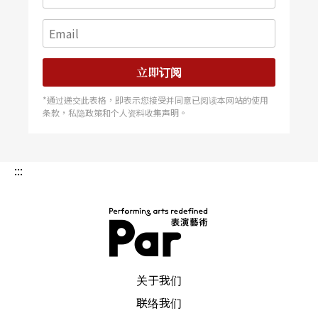
立即订阅
*通过递交此表格，即表示您接受并同意已阅读本网站的使用
条款，私隐政策和个人资料收集声明。
:::
PAR 表演艺术杂志
关于我们
联络我们