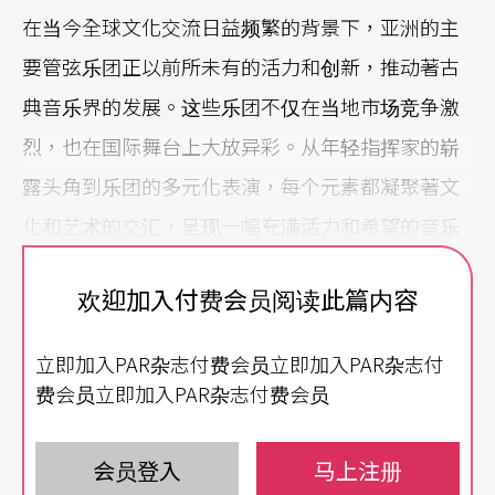
在当今全球文化交流日益频繁的背景下，亚洲的主
要管弦乐团正以前所未有的活力和创新，推动著古
典音乐界的发展。这些乐团不仅在当地市场竞争激
烈，也在国际舞台上大放异彩。从年轻指挥家的崭
露头角到乐团的多元化表演，每个元素都凝聚著文
化和艺术的交汇，呈现一幅充满活力和希望的音乐
景象，也可从中预见亚洲管弦乐团在全球音乐舞台
欢迎加入付费会员阅读此篇内容
势必扮演著愈来愈重要的角色。
立即加入PAR杂志付费会员立即加入PAR杂志付
香港管弦乐团：最年轻指挥家入主音乐总监
费会员立即加入PAR杂志付费会员
香港管弦乐团（Hong Kong Philharmonic Orchestr
a，简称「港乐」）宣布，在指挥家梵志登（Jaap v
会员登入
马上注册