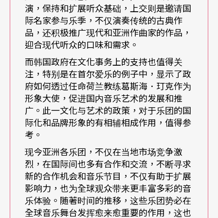
在正式担任音乐总监之前，佩多高斯基在今年7月初
演，保持和扩展听众基础，上交则是邀请国
已开始指挥香港管弦乐团，为2023/24结尾，并将
际名家参与乐季，不仅演奏传统的古典作
品，还积极推广现代和亚洲作曲家的作品，
在9月5日及6日为乐团开季。佩多高斯基公开表示，
迎合现代听众的口味和需求。
他很看重这个机会，「我很荣幸、很高兴能获香港
而韩国政府在文化事务上的支持也值得关
管弦乐团委任为音乐总监。去年与乐团的演出，给
注，特别是在首尔爱乐的例子中，显示了政
府如何透过任命荷兰教练葛斯海．玎克作为
我留下极深刻的印象，我知道这将是一段长久的合
形象大使，促进国内音乐艺术的发展和推
作关系。港乐绝对是亚洲最顶尖的乐团之一。我非
广。此一文化与艺术的政策，对于乐团的国
际化和品牌形象的有相辅相成作用，值得参
常期待未来与杰出的港乐音乐家一起创造更多鼓舞
考。
人心的音乐。」
现今亚洲各乐团，不仅在当地市场竞争激
烈，在国际间也多有合作和交流，不断寻求
新的合作机会和音乐节目，不仅有助于扩展
影响力，也为全球观众带来更丰富多彩的音
乐体验。随著时间的推移，这些乐团势必在
全球音乐舞台发挥愈来愈重要的作用，这也