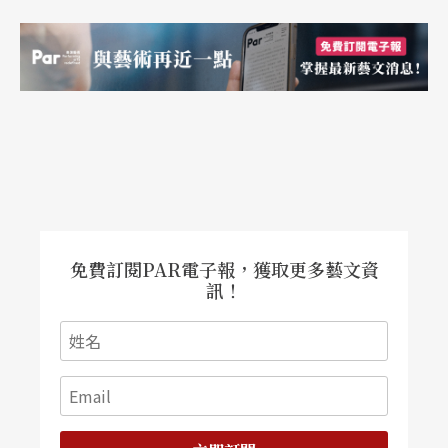
買票都是件繁鎖的事。）
聯句已經夠淺白，不該解釋太多，否則就恐怕會過
於繁瑣。
■
蘭陽開盛會 俯仰之間涵萬象 戲曲奏鈞天 乾
坤而今寄一樓
一看即知，這是宜蘭地區專有的戲棚聯，「蘭陽」
免費訂閱PAR電子報，獲取更多藝文資
訊！
是宜蘭的別稱，「開盛會」則是對廟會中戲曲演出
的頌嘆，「俯仰之間涵萬象」，旣指演員在動靜俯
仰之間表現出世間萬象，又指在演員（俯，對台十
觀衆）與觀衆（仰，對台上演員）互動間的喜、
怒、哀、樂，蘊含了人生百態。就如《毛詩．大