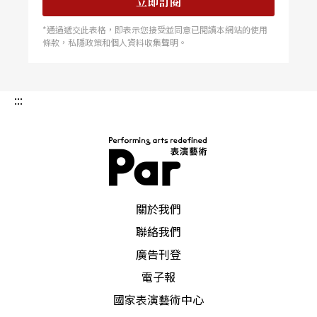
立即訂閱
序》中提到的「情動於中而形於言，言之不足，故
*通過遞交此表格，即表示您接受並同意已閱讀本網站的使用
嗟嘆之；嗟嘆之不足，故詠歌之；詠歌之不足，不
條款，私隱政策和個人資料收集聲明。
知手之舞之，足之蹈之也。」聯句中的「俯仰」代
表的已不只是身體的動作，而是伴隨動作一起，
:::
「動於中」所發抒出來的「情」，這「俯仰」同時
也讓觀衆在對「萬象」的感動中一起「手之舞之，
足之蹈之」。
PAR 表演藝術雜誌
關於我們
先秦時期的重要樂學著作《樂記》中提到：「凡音
聯絡我們
之起，由人心生也。人心之動，物使之然也。感於
廣告刊登
物而動，故形於聲。聲相應，故生變，變成方，謂
電子報
之音……」，把音樂的起源溯始到「人心感於乾坤
國家表演藝術中心
萬象而動，故形於聲，聲變而爲音。」音樂原因萬