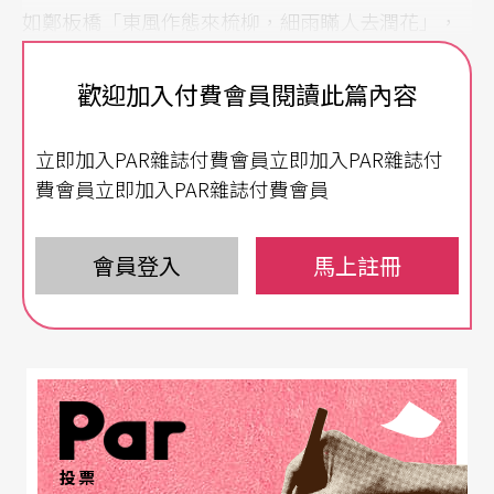
如鄭板橋「東風作態來梳柳，細雨瞞人去潤花」，
一派文人風味，讀來字字珠璣；俗如無名氏「一條
歡迎加入付費會員閱讀此篇內容
大路通南北，兩家小店賣東西」則在俗俚之中另有
巧妙，彷彿隱藏更高闊的胸襟。
立即加入PAR雜誌付費會員立即加入PAR雜誌付
費會員立即加入PAR雜誌付費會員
戲劇演出中，同樣隨處可見到精彩的聯句，姑且不
論劇中人物的聯文對句，就以最顯而易見的例子─
會員登入
馬上註冊
─「戲棚聯」而言，就不乏精彩之作。「戲棚聯」
除了在戲劇演出的舞台鏡框兩旁柱上可見，在「子
弟戲」曲館的戲神神龕雙柱上也常有舆戲劇相關的
對聯，甚至有些老電影院也會作些行業相關的對聯
風雅一番，摭拾皆有文章，我們就來讀一些吧！
投票