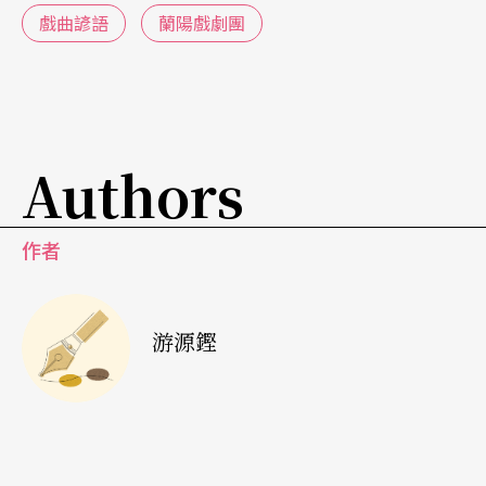
戲劇是一種限時性的藝術，一切事件都必須濃縮在
戲曲諺語
蘭陽戲劇團
特定時間內完成，因此從作品創作開始到表演當時
的掌握，都得經過不斷的剪裁，於是我們在舞台上
不需看到問名、納采等等繁鎖的婚訂程序，只需見
Authors
到才子佳人雙雙拜堂，就知道他們已經過一連串社
會的「公定」禮俗，成爲「合法」夫妻，並即將
作者
「入洞房」完成從「婚前」邁入「婚後」的最後程
序。
游源鏗
下聯「六禮未行入洞房」，就道出了戲劇演出這種
「省略」的處理特質，這也是劇場能讓觀衆坐得住
的重要方法之一。（要不然，人生已經夠繁瑣了，
沒事幹嘛買票進場去看一些同樣繁瑣的事，何況連