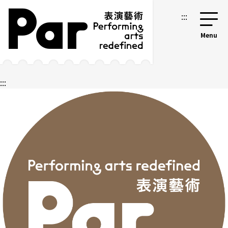
跳到主要內容區塊
網站導覽
:::
:::