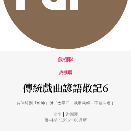
戲棚聯
戲棚聯
傳統戲曲諺語散記6
有時想到「乾坤」與「太平洋」孰重孰輕，不禁浩嘆！
|
文字
游源鏗
第44期 / 1996年06月號