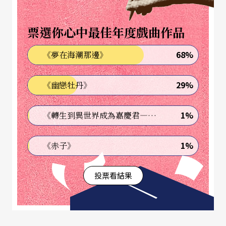
■
五經不讀登科第 六禮未行入洞房
票選你心中最佳年度戲曲作品
聯句淺白，卻饒富趣味的一對聯句。
68%
《夢在海潮那邊》
戲曲演員一般而言敎育程度不高，有很多更是自幼
即「瞨戲」，亦即由父母將其典當至戲班學戲、工
29%
《幽戀牡丹》
作，以換取錢財米糧，衣食已是堪慮，遑論敎育機
會，於是就產生了不少「五經不讀」的失學表演
1%
《轉生到異世界成為嘉慶君—發現我的祖先是詐騙集團!?》
家。不過劇作家倒比老天爺公平一些，在不少戲劇
1%
《赤子》
情節中都安排了主人翁高中狀元「登科第」，衣錦
還鄕的場面，風風光光地彌補一點心理缺憾。上聯
投票看結果
「五經不讀登科第」充分表現了這種現實與戲劇之
間的差距，也算是劇團演員的自我解嘲。