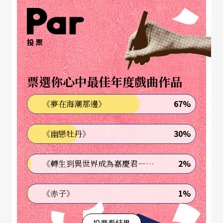
投票
票選你心中最佳年度戲曲作品
67%
《夢在海潮那邊》
30%
《幽戀牡丹》
2%
《轉生到異世界成為嘉慶君—發現我的祖先是詐騙集團!?》
1%
《赤子》
投票看結果