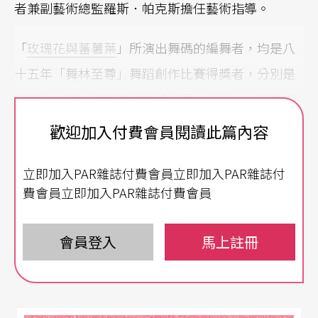
者兼副藝術總監羅斯．帕克斯擔任藝術指導。
「
玫瑰花與蕃薯葉
」所演出舞碼的編舞者，均是八
十五年「舞林至尊」舞蹈創作比賽得獎者，分別是
榮獲金、銀、銅牌獎得主魏光慶、
譚惠貞
、蔡惠貞
所編作。
歡迎加入付費會員閱讀此篇內容
九支作品風格各異，有屬於原住民悲情風格的《日
立即加入PAR雜誌付費會員立即加入PAR雜誌付
瑪克之歌》、氛圍詭譎的《當流星劃過……》、抒
費會員立即加入PAR雜誌付費會員
情浪漫的《過眼雲煙》、化日常生活勞動爲奇想的
《臨時通吿》，及由橱窗模特兒引發聯想的芭蕾作
會員登入
馬上註冊
品《狂想曲》等。