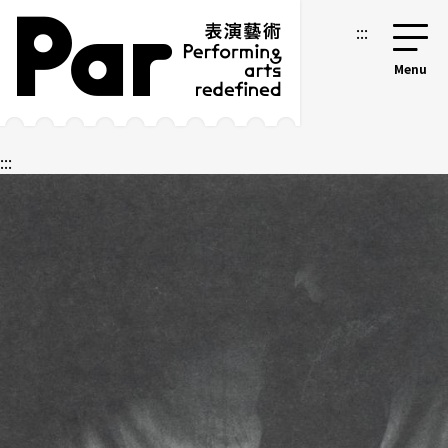
跳到主要內容區塊
網站導覽
:::
:::