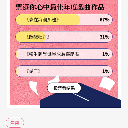
票選你心中最佳年度戲曲作品
常的事情。
67%
《夢在海潮那邊》
我爲什麼會焦慮？
31%
《幽戀牡丹》
「焦慮」的來源，可分外在與內在兩方面來談。
1%
《轉生到異世界成為嘉慶君—發現我的祖先是詐騙集團!?》
就內在而言，表演焦慮的來源，通常是因爲對演出
有期許，擔心萬一達不到怎麼辦？也就是說，表演
1%
《赤子》
時期望達到太多的目的，反而容易出錯。
投票看結果
相反的，有些人會有一種「自我跛足」的心態，在
表演之前，會先爲失敗找到藉口，事先自扯後腿，
事後才下得了台，但如此的心態往往會造成演出每
下愈況，焦慮越來越多。
焦慮