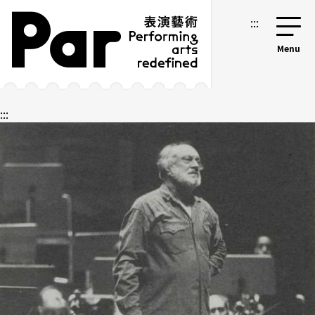
跳到主要內容區塊
網站導覽
:::
:::