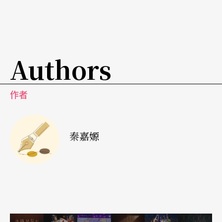
此外，越是在乎觀衆的反應，越是容易造成焦慮。
吳靜吉博士說，他近幾年要上台演講之前都非常緊
張，因爲已經許多年沒有跟年輕觀衆做生活上的接
Authors
觸，但眼前的聽衆往往是年輕人，所以會很焦慮。
這就是因爲演出者、觀衆的時空組合是不確定的，
作者
這些不確定的因素，往往形成焦慮來源。
若觀衆群中有自己十分在乎的人，更是會令人覺得
秦嘉嫄
事關生死而焦躁不已；或好不容易才爭取到這個角
色，一定得贏得滿堂彩，希望藉這個機會讓以前看
不起他的人，能刮目相看。……這些都會造成內在
的壓力。