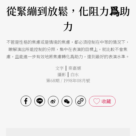
從緊繃到放鬆，化阻力爲助
力
不管是性格的焦慮或是情境的焦慮，都必須控制在中等的情況下，
瞭解演出所能控制的分際，集中在表演的目標上，就比較不會焦
慮，且能進一步有效地將焦慮轉化爲助力，達到最好的表演水準。
|
文字
秦嘉嫄
|
攝影
白水
第68期 / 1998年08月號
收藏