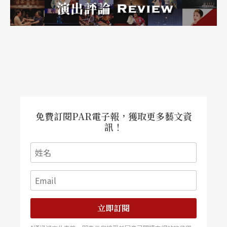
外在環境的影響，諸如臨時發生變故、突如其來的
大事件都會影響演出情緒，如王維明的父親去世，
對於表演造成壓力。但此種情形並非常見，並不是
靠自身的準備就能控制，所以比較單純。
有一些表演者會焦慮一些社會議題或大環境，但照
理說一個表演者，這些無力控制的事情，在演出當
免費訂閱PAR電子報，獲取更多藝文資
訊！
下是不應該影響到他。然而在台灣許多藝術家，還
必須身兼行政，事務纏身的狀況下，這也可能是讓
他們演出時焦慮的緣由。
一些比較小的外在變化，如在演出當天或者前一夜
立即訂閱
睡眠不足，不必要的應酬都會造成壓力。準備、排