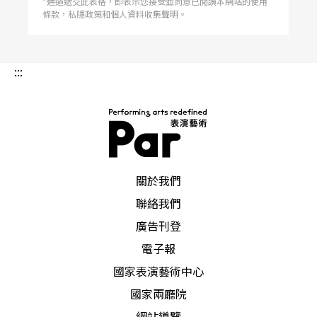
*通過遞交此表格，即表示您接受並同意已閱讀本網站的使用
練時間不足，使得演出時不熟悉內容，理所當然會
條款，私隱政策和個人資料收集聲明。
形成演出焦慮。
:::
但如果外在因素存在，個人卻不覺得是壓力的話，
就不構成壓力，例如在演出中，突然有觀衆：
「啊！」的一聲，若自己無所謂，就沒關係，但如
果因爲這樣，感到非常憤怒，感到整個演出可能因
PAR 表演藝術雜誌
此就走調了。
關於我們
聯絡我們
如何解決我的焦慮？
廣告刊登
電子報
若要解決焦慮，需先瞭解壓力來源。有一個好方
國家表演藝術中心
法，可以試著列出自己認爲會造成壓力的因素，寫
國家兩廳院
完之後，從最重要的一直排列到不重要的，然後把
網站導覽