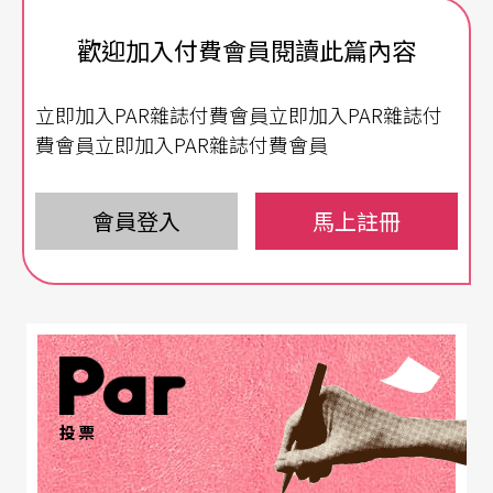
歡迎加入付費會員閱讀此篇內容
焦慮有兩種形式，一種是人格特質的焦慮，即不管
怎麼樣，就是比別人容易焦慮；一種是情境的焦
立即加入PAR雜誌付費會員立即加入PAR雜誌付
慮，即因爲一些意外、臨時的事件，造成演出失
費會員立即加入PAR雜誌付費會員
常，李靜君在慕尼黑舞出黑衣女子，就是一個明顯
的例子。但不管是性格的焦慮或是情境的焦慮，都
會員登入
馬上註冊
必須控制在中等的情況下，不能高到影響演出效
果，也不能完全沒有焦慮、不在乎。
眞正的焦慮往往是演出前，從快要上場到站上舞台
那一段時間，有許多表演者一站上舞台，開始動
投票
作、說話，焦慮就化解掉了，全心進入表演狀態，
十分放鬆。所以，「焦慮」對許多人而言是非常正