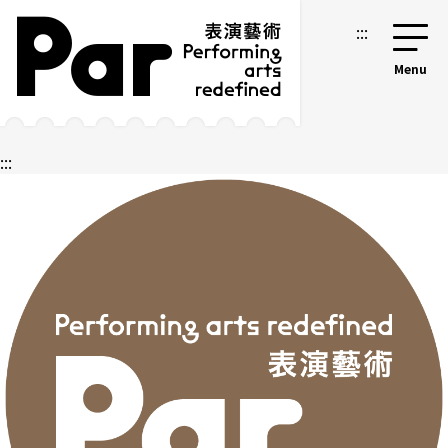
跳到主要內容區塊
網站導覽
:::
:::