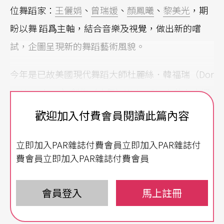
位舞蹈家：
王儷娟
、
曾瑞媛
、
顏鳳曦
、
黎美光
，期
盼以舞 蹈爲主軸，結合音樂及視覺，做出新的嚐
試，企圖呈現新的舞蹈藝術風貌。
今年是已故美國現代舞蹈大師杜麗絲．韓福瑞（Dor
is Hunphrey）創作〈水舞〉Water Study的七十週
年，爲了紀念這位國際級大師的成就，曾瑞媛特地
歡迎加入付費會員閱讀此篇內容
運用舞譜 重現的手法，將七十年前的〈水舞〉原版
立即加入PAR雜誌付費會員立即加入PAR雜誌付
重現。
費會員立即加入PAR雜誌付費會員
其他演出還包括王儷娟的《滴答》，邀請旅德木
笛、大鍵琴家許宜敏，旅法古典吉他名家蔡世鴻，
會員登入
馬上註冊
以及旅美畫家曾英棟與她共同合作；黎美光的《我