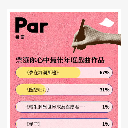
和我自己》，特色是使用「接觸」爲主要的元素；
顏鳳曦的《氣球只有皮膚，裡面一無所有》，以視
覺傳送打破作文式的接連舞蹈，均屬創新的舞碼。
投票
票選你心中最佳年度戲曲作品
67%
《夢在海潮那邊》
31%
《幽戀牡丹》
1%
《轉生到異世界成為嘉慶君—發現我的祖先是詐騙集團!?》
1%
《赤子》