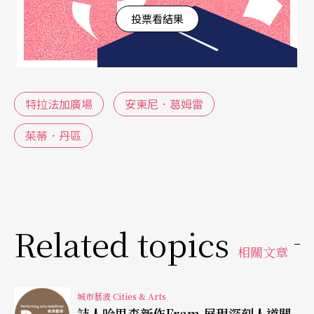
投票看結果
落的三個雕像則不是國王就是將軍，第四個空的基
柱在倫敦前任市場李文斯頓的提倡下，長期開放給
政府委託創作的當代公共藝術，而這個空的基柱也
常是藝術家用來對抗、嘲諷或與廣場濃厚軍事意義
特拉法加廣場
安東尼．葛姆雷
對話的場所。
茱蒂．丹區
葛姆雷認為自己構想的是個非常簡單的計畫，透過
將平常行走在路上的人提升到幾層樓高的基柱上，
每個人都能成為一個表演的媒介，成為一個象徵，
Related topics
這個計畫不僅讓每個被選中的人能自由地表現自
相關文章
己，也是用來呈現英國當代社會中每個人都有的獨
特性與多樣性，尤其在倫敦這個多種族、多族群的
城市藝波 Cities & Arts
城市更別具意義，這個計畫在軍事象徵意味厚重的
詩人哈里森新作Fram 展現深刻人道關