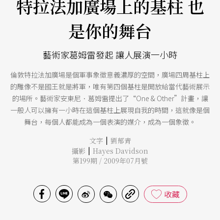
特拉法加廣場上的基柱 也
是你的舞台
藝術家葛姆雷發起 讓人展演一小時
倫敦特拉法加廣場是個軍事象徵意義濃厚的空間，廣場四周基柱上
的雕像不是國王就是將軍，唯有第四個基柱是開放給當代藝術展示
的場所。藝術家安東尼．葛姆雷提出了“One & Other”計畫，讓
一般人可以擁有一小時在這個基柱上展現自我的時間，這就像是個
舞台，每個人都能成為一個表演的媒介，成為一個象徵。
|
文字
劉郁青
|
攝影
Hayes Davidson
第199期 / 2009年07月號
收藏