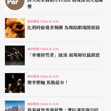
懷
特拉法加廣場推行則更有其重要性。
葛姆雷說，你可以帶本書上去閱讀，演奏喇叭，扮
城市藝波 Cities & Arts
比利時偷窺者舞團 為舞蹈劇場開新路
演變裝秀，而這些應徵者中若沒有人有勇氣脫光衣
服展現裸體，他將會非常地失望。事實上，葛姆雷
過去曾有多項作品都是以自己的裸體為原型發展
城市藝波 Cities & Arts
「幸運修剪者」匯演 展現極短篇創意
的，例如他在英國北方創作的大型公共藝術「北方
天使」，還有放置在倫敦建築屋頂上往下俯視街景
的小鐵人都是以他的裸體為身體原型。葛姆雷也曾
城市藝波 Cities & Arts
樂季壓軸 馬勒最夯！
和英國編舞家阿喀郎合作過曾來台演出的舞蹈作品
《零度複數》，利用他製作的人體模型在舞台上與
阿喀郎的舞蹈動作互動。
城市藝波 Cities & Arts
路易威登香港展覽，遭抗議官商勾結