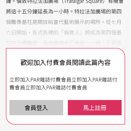
鐘。倫敦特拉法加廣場（Trafalgar Square）有機會
將這十五分鐘延長為一小時。特拉法加廣場的第四
個雕像基柱是開放給當代藝術展示的場所。從七月
六日開始，各式各樣的「倫敦人」將成為第四個基
柱的活體雕塑，每個獲選者可擁有一小時，不管是
唱歌、跳舞、沈思，甚至是裸體秀都歡迎，這個由
歡迎加入付費會員閱讀此篇內容
藝術家安東尼．葛姆雷（Anthony Gormley）提出
的“One & Other”計畫將持續一百天，十月中才會
立即加入PAR雜誌付費會員立即加入PAR雜誌付
結束。
費會員立即加入PAR雜誌付費會員
英國知名女演員
茱蒂．丹區
獲邀擔任這項活動的推
會員登入
馬上註冊
廣大使，茱蒂．丹區說：「這個基柱就像是一個舞
台，任何表演都可能在這裡發生。」她指出，特拉