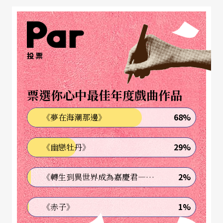
法加廣場將有如倫敦西區的劇院般，在持續一百天
的活動中，有兩千四百人能成為這個劇院裡的演
員，這也許是他們一生中唯一公開表演的機會，尤
其是這個廣場總是倫敦人聚會、慶祝或示威遊行的
投票
重要場所，在這裡推行這個計畫特別有意義。
票選你心中最佳年度戲曲作品
在軍事意味濃厚的廣場上展現自我
68%
《夢在海潮那邊》
特拉法加廣場是倫敦地標之一，四周環繞著國家藝
29%
《幽戀牡丹》
廊、海事拱門、白廳等重要建築，這個廣場是以拿
破崙戰爭中英軍戰勝的特拉法加戰役而命名，因此
2%
《轉生到異世界成為嘉慶君—發現我的祖先是詐騙集團!?》
軍事象徵意義濃厚，廣場中央直聳的圓柱上站立的
正是領導英國海軍在海戰中出生入死的納爾遜將
1%
《赤子》
軍，由廣場四周四個巨大的銅獅子護衛著，其他角