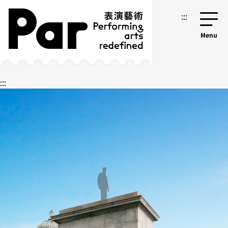
跳到主要內容區塊
網站導覽
:::
:::