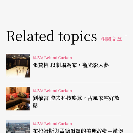
東從五百公尺外的柏林發源地尼古拉斯教堂，到往
西的菩提大道盡頭布蘭登堡門，十八世紀時普魯士
王朝在這區域內，陸續建起皇室與各式文化公共建
Related topics
相關文章
設，歌劇院在博物館、大學、天主教堂、劇院、皇
室圖書館、待興建的舊宮等包圍下，儼然就是貴族
藝活誌 Behind Curtain
娛樂中心，而這地理位置概念正與劇院裡的舞台方
張贊桃 以劇場為家，襯光影入夢
位稱呼有著緊密的關連，並從十八世紀直到今天仍
持續延用著同一傳統稱呼；歌劇院最大的挑戰就是
藝活誌 Behind Curtain
要有舞台、服裝、佈景等彩排，除音樂家外，需要
劉權富 滌去科技塵囂，古風家宅好放
相當多工程、燈光技術人員的協助與配合，試想當
鬆
導演面對著舞台上的歌者或工作人員指揮排練時，
若不斷強調左右方位概念，其實是很擾亂工作程序
藝活誌 Behind Curtain
布拉姆斯與孟德爾頌的美麗故鄉—漢堡