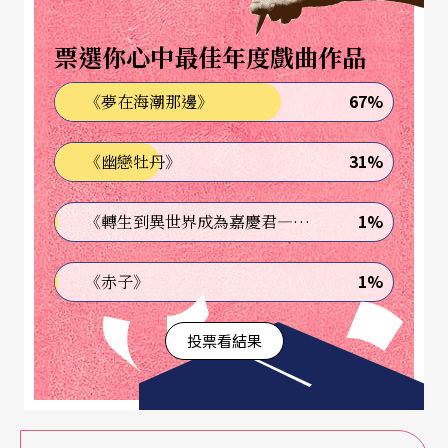
今天的柏林菩提大道國家劇院（Staatsoper Unter d
票選你心中最佳年度戲曲作品
en Linden）。
67%
《夢在海潮那邊》
全球沒有一個城市能像柏林一樣，同時擁有三家歌
劇院，為縮短政府經費資助的進程目標，而又要同
31%
《幽戀牡丹》
時保障藝術品質，二○○三年在整合過程中決議成
1%
《轉生到異世界成為嘉慶君—發現我的祖先是詐騙集團!?》
立了「柏林歌劇院基金會」（Berliner Opernstiftun
g），讓三家劇院皆能生存下來，原則上各家劇院保
1%
《赤子》
持節目自製的獨特性，但全年預算大部分均仍仰賴
政府補助，另外再透過企業贊助等方式籌措剩餘經
投票看結果
費。劇院們彼此擁有獨立經營權，卻免不了相互競
爭；幸運的，這三家劇院提供的精采劇目，與所能
邀請到的頂尖音樂家，增添這座首都更加多元與極