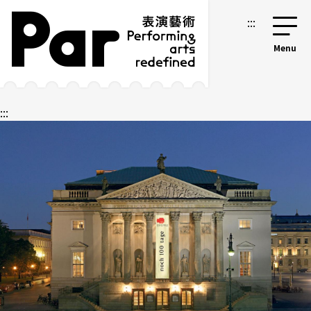
跳到主要內容區塊
網站導覽
:::
:::