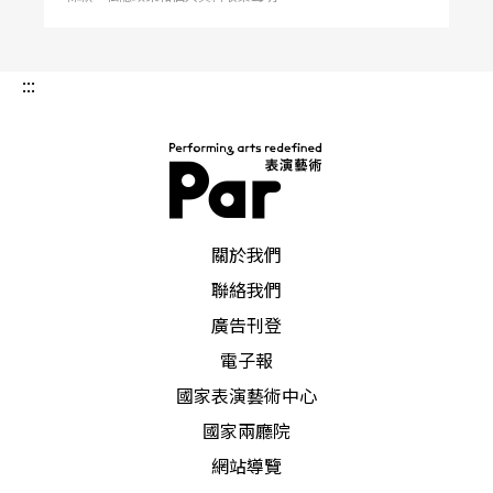
普魯士英勇善戰、略帶不修邊幅的粗獷軍人特質，
一直是其他高度文化發展王朝譏諷的對象，為了要
:::
證明普魯士血統的文明教養，菲德烈大帝積極發展
文化政權，像是找長笛家鄺之（J. J. Quantz，1697
-1773）和巴赫之子（C. P. E. Bach，1714-1788）等
宮廷樂師到波茲坦任職，或是興建柏林的皇家歌劇
PAR 表演藝術雜誌
關於我們
院等，都一再要彰顯普魯士人在藝術與美學修養上
聯絡我們
的內涵。古柏林舊城區內等大興土木，也基於同樣
廣告刊登
的意識形態，或許借用現代的詞彙，能說明當時是
電子報
要試圖透過這個區域文化公共的建設理念，來打造
國家表演藝術中心
總體營造的「菲德列式文化論壇」（Forum Friedri
國家兩廳院
cianum），其中大部分的經典建築，幾乎均由兩位
網站導覽