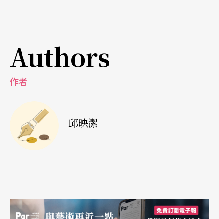
（Charlottenburg Schloß），這裡要補充說明的是
進一步的柏林城市發展，其實這個腹地極廣的都
會，要一直等到一八六一年，柏林才把以前各自分
Authors
離的衛星前哨小城，合併整合稱為柏林大城，而這
些不同小城的名稱正是今天十二個不同區劃分的基
作者
礎；布蘭登堡門不只是舊時代的地標與界線，也是
二十世紀東西柏林分界的標記，然而象徵統一最具
邱映潔
代表的意涵，正是拆撤布蘭登堡門前後的圍牆，讓
菩提大道無阻攔地不斷向西延伸，也因此今天能在
柏林市區地圖中心上，看到布蘭登堡門外，有足足
超過兩百一十公頃大的奢侈林地；柏林人口的成長
始自十七世紀移民計畫，從早期的法國清教徒遷居
與新時代土耳其家庭的移入，才漸漸大量增加城市