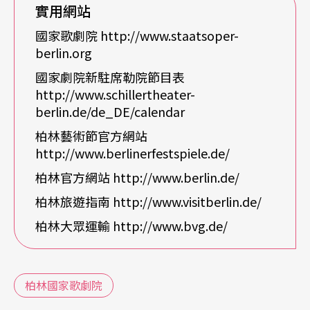
實用網站
富活力的文化表演。三家劇院當中，又以菩提大道
國家歌劇院 http://www.staatsoper-
國家劇院擁有最悠久的歷史，不僅有著古典式的外
berlin.org
觀（註1）與雕樑畫棟的內廳，在音樂歷史發展上，
國家劇院新駐席勒院節目表
http://www.schillertheater-
更是重要作曲家與名指揮們不曾缺席的舞台。從一
berlin.de/de_DE/calendar
七四二年開幕迄今，歷經多場劫難，火災、戰爭、
柏林藝術節官方網站
集權等等，國家劇院將近兩百七十年的歲月，述說
http://www.berlinerfestspiele.de/
的不只是作曲家和劇作家筆下的故事，更肩負著承
柏林官方網站 http://www.berlin.de/
先啟後的重任，成就歐洲人文的一頁。
柏林旅遊指南 http://www.visitberlin.de/
柏林大眾運輸 http://www.bvg.de/
與柏林地理位置相關的舞台用詞
就地理位置來看，以劇院為軸心，周邊有著不同的
柏林國家歌劇院
重要歷史建築，也是現今參觀古柏林的核心地帶，