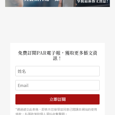
居民人數，成為有上百萬人的大都會。受到這般城
市歷史變遷影響，劇院也進一步將原本的「公園
方」和「宮殿方」，改稱為現在使用的「夏綠蒂
方」與「柏林方」，而柏林在這裡指的當然是指老
柏林舊城區，而不是現今廣義認知下的大柏林區
免費訂閱PAR電子報，獲取更多藝文資
域；有趣的是這個方位稱呼，即使是劇院全球巡迴
訊！
演出到了東京或到了芝加哥等地，所有劇院員工皆
沿用舞台兩側為夏綠蒂方與柏林方，顯然這稱呼與
習慣，已經象徵了所有工作同仁對劇院共同認知的
傳統，甚至也代表著一種團隊認同的暗號與精神。
立即訂閱
以藝術與建築證明普魯士人的文明教養
*通過遞交此表格，即表示您接受並同意已閱讀本網站的使用
條款，私隱政策和個人資料收集聲明。