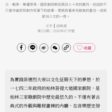
災、戰爭、集權等等，國家劇院將近兩百七十年的歲月，述說的不
只是作曲家和劇作家筆下的故事，更肩負著承先啟後的重任，成就
歐洲人文的一頁。
|
文字
邱映潔
第211期 / 2010年07月號
收藏
為實踐菲德烈大帝以文化征服天下的夢想，於
一七四二年啟用的柏林菩提大道國家劇院，是
柏林三家歌劇院中歷史最悠久的。不僅有著古
典式的外觀與雕樑畫棟的內廳，在音樂歷史發