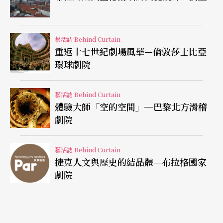
的，因此這裡不用左邊右邊作為溝通用語，也不以
東邊西邊考驗同事們的方向感，取而代之的是稱呼
為「公園方」和「宮殿方」，生活在這城市的每個
藝活誌 Behind Curtain
重返十七世紀劇場風華—倫敦莎士比亞
人，都能很快判斷出方位，從這個用法可以清楚了
環球劇院
解這個劇院位於柏林的地理相對位置，同時也進一
步體現了柏林城市的歷史發展。
藝活誌 Behind Curtain
體驗大師「空的空間」─巴黎北方滑稽
劇院
現今菩提大道的盡頭布蘭登堡門，以舊城的概念來
看，其實就是十八、九世紀時的城門入口，一七九
藝活誌 Behind Curtain
一年完成的布蘭登堡門不僅是地標，同時也是清楚
捷克人文與歷史的結晶體—布拉格國家
劇院
劃分城市界線的歷史遺跡，古時出了柏林舊城區，
馬上就是以前皇室的狩獵公園（Tiergarten），這個
佔地面積極為廣大的狩獵公園另一方則有夏綠蒂宮