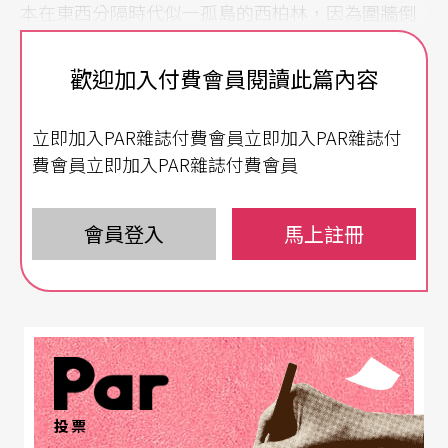
本在東西分隔時代似一孤島的西柏林，因為圍牆倒
塌，消弭了形式上的東西界線，也因其城市特質本
歡迎加入付費會員閱讀此篇內容
附於多元性和開放性，再加上較低的生活消費，自
德國統一後近二十年，吸引全球眾多文化工作者，
立即加入PAR雜誌付費會員立即加入PAR雜誌付
柏林也從一九二○以來的風光黃金時代後，再度逐
費會員立即加入PAR雜誌付費會員
漸躍升為世界首屈一指的藝術指標都會；然而，這
番欣欣向榮的文化願景，其實早在十八世紀中葉就
會員登入
馬上註冊
已慢慢扎根，一向透過軍事武力遍行勢力的普魯士
君王，為了以更文明的方式擴張其政治影響力，成
立了學術文化殿堂「藝術學會」（Akademie der K
ünste，1704），並為實踐菲德烈大帝（Friedrich d
er Große，1712-1786）以文化征服天下的夢想，
投票
於一七四二年啟用了皇室劇院，這座皇室劇院正是