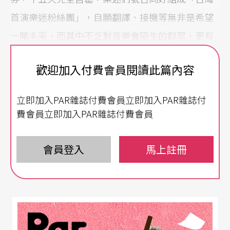
首演樂迷粉絲團」，自願翻譯、接機等無非是希望
一睹丰采，而其中不乏對音樂會陌生的群眾，更有
足不出戶的宅男宅女們。如此偶像級的盛況，大概
歡迎加入付費會員閱讀此篇內容
只有日本作曲家
久石讓
的才能達到！
立即加入PAR雜誌付費會員立即加入PAR雜誌付
演奏難度高
聆聽又悅耳
費會員立即加入PAR雜誌付費會員
從事作曲事業逾三十年，為超過四十部電影創作配
樂，曾五度榮獲日本影藝學院「最佳電影原著音樂
會員登入
馬上註冊
獎」，久石讓的作品從電影、電視劇、廣告、動
畫、唱片都有過大量的合作。坦言「我二十多歲的
時候都在聽他作品」的作曲家、也是這次音樂會邀
演人的史擷詠表示：「他的音樂跨了相當多的類