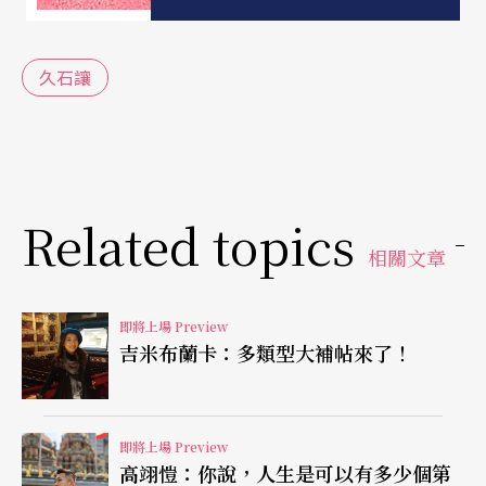
出來。然而，要演奏他的作品可不是耳朵上聽見的
那麼單純：「可以將爵士音樂寫成交響樂還帶上東
久石讓
方色彩，這節拍上韻味的問題並不那麼容易抓
到。」因此對專業音樂家來說，演奏他的音樂有難
度上的挑戰和趣味，但對於不懂專業音樂但純欣賞
的人來講，它單純又悅耳，這是創作的奧妙所在。
Related topics
相關文章
也就因為如此，久石讓除了以音樂感動無數心靈
外，更協助影片得到多項大獎，讓創作的配樂不僅
即將上場 Preview
僅是配樂而已，更具有專業性與獨立演奏的特點：
吉米布蘭卡：多類型大補帖來了！
「這在世界上這樣的音樂家不多，亞洲就是只有他
是人氣的代表了。」史擷詠說。
即將上場 Preview
高翊愷：你說，人生是可以有多少個第
每次音樂會都重編
每次聆聽都是獨特經驗