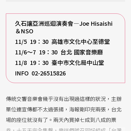
久石讓亞洲巡迴演奏會—Joe Hisaishi
＆NSO
11/5 19
：30 高雄市文化中心至德堂
11/6
～7 19：30 台北 國家音樂廳
11/8 19
：30 臺中市文化局中山堂
INFO 02-26515826
傳統交響音樂會幾乎沒有出現過這樣的狀況，主辦
單位連宣傳都不太過張揚，海報剛印完兩張，台北
場的座位就沒有了。兩天內買掉七成到八成的票
券，十五天完全售罄，樂迷們號召同好組成「台灣