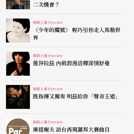
二次機會？
在演奏上，久石讓對自己的挑戰又是一大突破，自
即將上場 Preview
一九八九年起，以指揮與演奏家的角色在世界各地
《少年的魔號》 輕巧引你走入馬勒世
舉辦個人演奏會。作曲家親自上場，時而演奏、時
界
而指揮的「三合一」身分使他的作品更加無懈可
即將上場 Preview
擊。特別的是，據史擷詠透露，久石讓的樂譜從來
薇莎拉茲 內斂浪漫詮釋深情舒曼
不外流，也就是說坊間所有樂譜的編寫都不是出自
他的手稿，甚至每次音樂會都自己重編一套作品，
因此每次絕對都是獨特的聆聽經驗。
即將上場 Preview
既指揮又獨奏 明茲給你「聲音王道」
《送行者—禮儀師的樂章》、《崖上的波妞》、
《魔女宅急便》……一半是歷年經典動畫、電視
即將上場 Preview
劇、配樂曲目，另一半則是為了這次巡迴新創的樂
庫提榭夫 訪台再現蕭邦大賽曲目