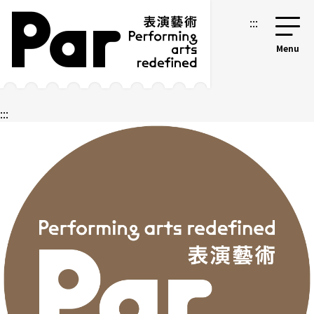
跳到主要內容區塊
網站導覽
:::
:::