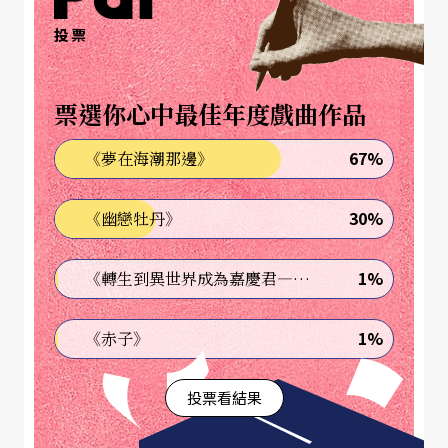
型，我聽過他最初寫學院派的極限音樂，也在紐約
投票
寫POP的搖滾音樂，寫《天空之城》時用的是大量
的電子音樂，後來就開始與交響樂團合作、又創作
票選你心中最佳年度戲曲作品
了很多鋼琴的個人專輯曲。」強烈豐富的創造力、
67%
《夢在海潮那邊》
跨領域之間交織的變化讓彼此相互輝映，這絕對不
是一般作曲家可以輕易達到的境界，必須要有相當
30%
《幽戀牡丹》
的經驗與能力的累積才能拓展至此。
1%
《轉生到異世界成為嘉慶君—發現我的祖先是詐騙集團!?》
出道至今已累積高達三十八張鋼琴演奏專輯及影視
配樂原聲帶，不受音樂類型局限正是久石讓獨特的
1%
《赤子》
風格。「他的音樂就是簡單、好聽、感動、具影像
投票看結果
感！」史擷詠認為，久石讓的特點就在於不管為什
麼樣的演出型態創作，他的風格一聽就能夠辨認得