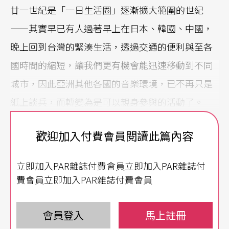
廿一世紀是「一日生活圈」逐漸擴大範圍的世紀
——其實早已有人過著早上在日本、韓國、中國，
晚上回到台灣的緊湊生活，透過交通的便利與至各
國時間的縮短，讓我們更有機會能迅速移動到不同
城市，因此亞洲其他各國的音樂環境，已不再只是
紙上談兵，而轉變為是可以親身參與的活動了。
中國：自信傲人，名團紛至
歡迎加入付費會員閱讀此篇內容
二○一四年九月八日，中國上海交響樂團舉辦盛大
立即加入PAR雜誌付費會員立即加入PAR雜誌付
的慶祝音樂會，標題是：「上海交響樂團音樂廳開
費會員立即加入PAR雜誌付費會員
幕暨上海交響樂團建團一百卅五周年音樂會」。音
樂廳與樂團都已成立一百卅五年，確實值得紀念；
會員登入
馬上註冊