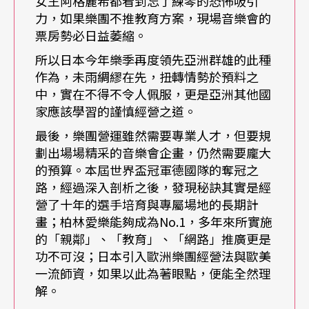
女王阿格麗希都看到忘了練琴的恐怖吸引
迎來國際三大樂團：慕尼黑愛樂、巴黎管絃樂團與
力，如果樂團不推教育方案，現場音樂會的
蒙特婁交響樂團，再結合中國當地之中國愛樂樂
票房勢必日益萎縮。
所以日本今年樂季再度領先亞洲群雄的此種
團、上海交響樂團與青島交響樂團等，共同演繹
作為，未雨綢繆在先，扭轉情勢於預料之
《唐璜》、《英雄的生涯》、《查拉圖斯特拉如是
中，實在不得不令人佩服，更是亞洲其他國
說》、《阿爾卑斯山交響曲》、《家庭交響曲》、
家應該學習的謹慎經營之道。
《D小調第一交響曲》、《D小調小提琴協奏曲》與
最後，樂團營運雖然需要專業人才，但要規
劃出場場精采的音樂會企畫，仍然需要龐大
《降E大調小夜曲》等等眾多理查．史特勞斯經典作
的預算。本屆世界盃冠軍德國隊的奪冠之
品，十月份的北京，肯定會是精采又華麗的交響樂
路，經過深入剖析之後，發現秘訣其實是經
營了十年的選手培育與專屬場地的長期計
月。
畫；柏林愛樂能夠成為No.1，多年來所實施
的「親鄰」、「教育」、「網路」推廣更是
香港
：
風格多樣，推廣用心
功不可沒；日本引入歐洲樂團經營法與歐美
一流師資，如果以此為著眼點，便能全然理
成立於一八九五年，改組於一九五七，正式起始於
解。