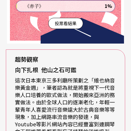
作，又在與音樂節合作之眾大師間（慕堤、艾森巴
1%
《赤子》
赫、巴倫波英、布隆斯泰特……），被樂團選為巡
投票看結果
迴演出之客席指揮，這位榮獲全球關注的耀眼明
星，筆者建議大家務必趁此機會，藉著人氣指揮杜
達美來好好認識了解一下委內瑞拉的“El Sistema”
音樂制度及他們逐漸開花的傲人音樂成就，相信各
趨勢觀察
位讀者定然會佩服加上汗顏……
向下扎根 他山之石可鑑
這次日本東京三多利廳所策劃之「維也納音
北京部分，除了有中國交響樂團與北京交響樂團音
樂黃金週」，筆者認為就是將重視下一代音
樂會活動之外，今年更將在十月九日至卅一日，擴
樂人口培養的歐式做法，開始搬來亞洲的務
實做法。由於全球人口的逐漸老化，年輕一
大舉辦第十七屆「北京國際音樂節」，紀念音樂家
輩青年人喜愛流行音樂遠大於古典音樂等等
主題為「理查．史特勞斯—跨越兩個世紀的德國傳
現象，加上網路串流音樂的發達，與
Youtube等影片網站內容已經豐富到連鋼琴
奇作曲家誕辰一百五十周年」，音樂節中更安排將