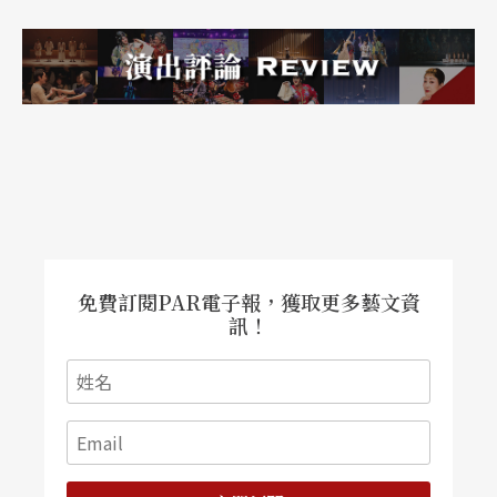
請函之聽眾才能入場），整整一週如夢似幻般的節
目內容，要讓日本古典音樂觀眾們過足樂癮！
誕生於一九二六年的NHK交響樂團，擁有傲人龐大
的經濟能力，九月份樂季開幕月幾乎整個月份都由
名指揮布隆斯泰特的三套曲目所包：三套曲目從莫
札特第卅九號到第四十一號交響曲，配上柴科夫斯
基第四號到第六號的組合，整個月份的演出令人垂
免費訂閱PAR電子報，獲取更多藝文資
訊！
涎。九月之後，NHK交響樂團將陸續邀約多位國際
級指揮大師：有羅傑．諾靈頓（Roger Norringto
n）、史拉特金（Leonard Slatkin）、前前任總監杜
特華（Charles Dutoit）與二○一五年二月份的帕