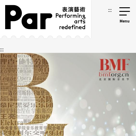
跳到主要內容區塊
網站導覽
:::
:::