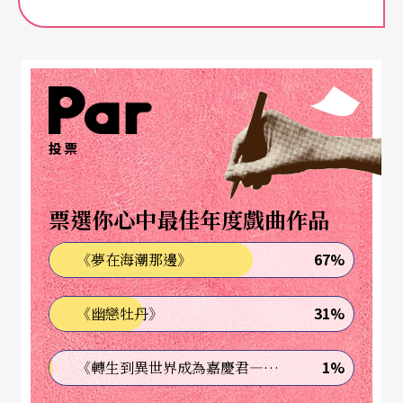
配合這麼長的音樂會名稱，其實某方面來說，正突
顯出他們對自己文化藝術的驕傲與高度期待。
這場音樂會由聲勢如日中天的指揮家余隆擔任，獨
奏家則請到郎朗與凡格羅夫（Maxim Vengerov），
投票
曲目包含譽滿全球的陳鋼、何占豪小提琴協奏曲
《梁祝》與郎朗拿手的柴科夫斯基《降B大調第一號
票選你心中最佳年度戲曲作品
鋼琴協奏曲》，讓這場雙重慶典音樂會備受各界期
待。而上交開季的驚喜還不止於此，十天之後，近
67%
《夢在海潮那邊》
年來屢獲全球年度音樂會數量冠軍的委內瑞拉籍明
31%
《幽戀牡丹》
星指揮杜達美（Gustavo Dudamel）又將率維也納
愛樂來訪，可說是熱鬧非凡的樂季開場月。今年八
1%
《轉生到異世界成為嘉慶君—發現我的祖先是詐騙集團!?》
月份杜達美才剛與維也納愛樂於薩爾茲堡音樂節合