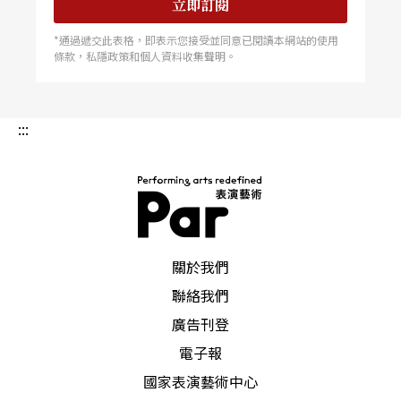
沃．賈維（Paavo Järvi）三套曲目六場次音樂會。
立即訂閱
更令人振奮的消息，NHK交響樂團已經宣布，二○
*通過遞交此表格，即表示您接受並同意已閱讀本網站的使用
條款，私隱政策和個人資料收集聲明。
一五年開始即將帕沃．賈維簽下三年首席指揮約，
這也是繼樂團名譽指揮杜特華（樂季一九九六至二
:::
○○三）、桂冠指揮阿胥肯納吉（樂季二○○四至
二○○七）與榮譽客席指揮普列文（樂季二○○九
至一二一○）之後，NHK交響再度邀請國外指揮大
師擔任首席指揮。綜觀其勢，其資金雄厚，敢花敢
PAR 表演藝術雜誌
砸，撐起熱鬧滾滾的日本古典音樂樂壇，始終是亞
關於我們
洲各國的領先指標。
聯絡我們
廣告刊登
電子報
國家表演藝術中心