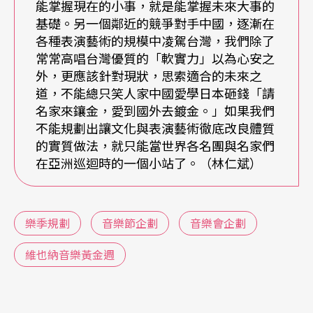
一九七四年的香港管絃樂團，為了迎向樂團第四十
能掌握現在的小事，就是能掌握未來大事的
基礎。另一個鄰近的競爭對手中國，逐漸在
一個樂季，也將於九月五日六日連續舉辦開幕音樂
各種表演藝術的規模中凌駕台灣，我們除了
會，現任音樂總監梵志登（Jaap van Zweden）將
常常高唱台灣優質的「軟實力」以為心安之
外，更應該針對現狀，思索適合的未來之
與鋼琴家布朗夫曼（Yefim Bronfman）帶來布拉姆
道，不能總只笑人家中國愛學日本砸錢「請
斯《第一號鋼琴協奏曲》、華格納充滿戲劇張力的
名家來鑲金，愛到國外去鍍金。」如果我們
《崔斯坦與伊索德》及理察．史特勞斯《玫瑰騎
不能規劃出讓文化與表演藝術徹底改良體質
的實質做法，就只能當世界各名團與名家們
士》，作為樂季的開端。而樂季中也將包含眾多不
在亞洲巡迴時的一個小站了。（林仁斌）
同系列，有邀請獨奏家的巨匠系列，以及音樂總監
梵志登主導的各項主題音樂會，讓聽眾們能欣賞眾
樂季規劃
音樂節企劃
音樂會企劃
多風貌的音樂演出。
維也納音樂黃金週
由女性指揮葉詠詩帶領的香港小交響樂團，在九月
十一日，邀請指揮家暨單簧管演奏家Michael Collin