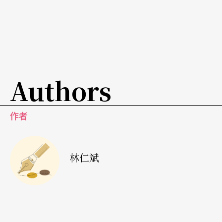
五○年代邀請卡拉揚柏林愛樂與維也納愛樂等等天
團訪日演奏；不斷邀約各領域著名獨奏家訪日演奏
講學，甚至到近年開始延聘多位國外音樂教授長期
駐校教育日本下一代音樂家，我們都可以看出一直
Authors
以來，日本比起亞洲其他國家做事更加徹底與更有
魄力之處。
作者
再舉「維也納愛樂」為例來說明：九月份由東京三
多利廳所策劃之「維也納音樂黃金週」（Wiener Ph
林仁斌
ilharmoniker week in Japan 2014），從九月廿三
日起，天天不間斷的維也納愛樂講座音樂會、室內
樂音樂會、樂團團員大師班，以及明星指揮杜達美
所指揮的數套曲目音樂會（甚至有幾場還限定獲邀