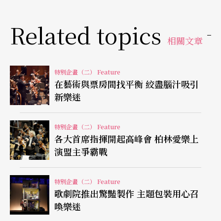
s帶來兩場室內樂與經典協奏曲音樂會，以精采的單
簧管音樂開啟新樂季節目；樂季間後續還有與香港
Related topics
「演戲家族」合作的「一屋寶貝」音樂廳音樂會；
相關文章
開發幼兒音樂市場的「寶寶愛音樂」、「幼兒愛音
特別企畫（二） Feature
樂」等等兒童音樂節目與各種音樂主題節目，其推
在藝術與票房間找平衡 絞盡腦汁吸引
廣古典音樂用心的程度亦值得肯定。
新樂迷
日本
：
氣勢磅礡，依然領先
特別企畫（二） Feature
各大首席指揮開起高峰會 柏林愛樂上
立志成為「東亞文化之都」的日本，二○一四年文
演盟主爭霸戰
化廳總預算金額預計接近一千兩百十七億日元（約
合新台幣三百四十多億元），比起二○一三年預算
特別企畫（二） Feature
歌劇院推出驚豔製作 主題包裝用心召
額，正面成長達到17.71%。日本一直以來，邀請國
喚樂迷
外著名樂團與音樂家一直是毫不手軟，從二戰後的