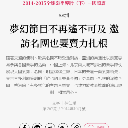
2014-2015全球樂季導聆（下）—國際篇
亞洲
夢幻節目不再遙不可及 邀
訪名團也要賣力扎根
隨著交通的便利、歐美名團不時受邀到訪，亞洲的樂迷比以前更容
易參與各國樂季的活動！中國上海、北京兩大城市排出的樂季陣仗
展現大國氣勢，名團、明星熠熠生輝；日本的樂壇一向氣勢領先，
東京三多利廳策劃的「維也納音樂黃金週」更具向下扎根的深遠企
圖；香港除了有多樣化的主題音樂會，也致力於教育推廣的演出規
劃，相當用心。
|
文字
林仁斌
第262期 / 2014年10月號