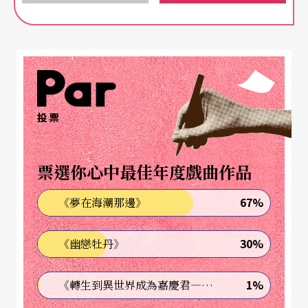
等，還有在一九七○年演出筱田正浩導演、寺山修
司編劇的《無賴漢》。
蜷川幸雄與薛侯都當過演員，曾導演歌劇，也都各
自掌管劇院，卻無固定班底。但也因為劇場導演的
身分，他們都熟稔劇場空間的可能，以及獨幕劇的
投票
戲劇性與受限的特質，而且也不滿這樣的限制；他
們的影像徹底擺脫那單一空間、固定視角，在他們
票選你心中最佳年度戲曲作品
的電影中可以看到視角的多變，特寫主觀鏡頭的剪
67%
《夢在海潮那邊》
接切換，推軌向前逐步貼近角色，或是跟著角色移
動的寫實跟拍……像是被悶壞的獨幕劇導演，徹底
30%
《幽戀牡丹》
解放後如同發現新大陸般地玩起了新玩具，完全不
1%
《轉生到異世界成為嘉慶君—發現我的祖先是詐騙集團!?》
同的場面調度，一邊玩弄著鏡頭語言，同時又固守