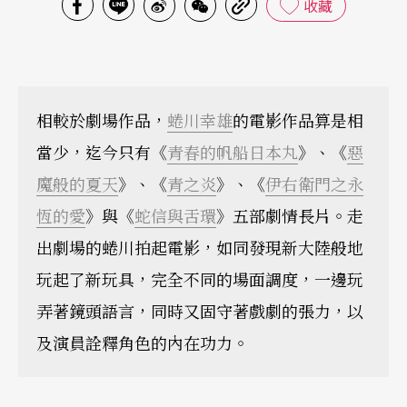
收藏
相較於劇場作品，
蜷川幸雄
的電影作品算是相
當少，迄今只有《
青春的帆船日本丸
》、《
惡
魔般的夏天
》、《
青之炎
》、《
伊右衛門之永
恆的愛
》與《
蛇信與舌環
》五部劇情長片。走
出劇場的蜷川拍起電影，如同發現新大陸般地
玩起了新玩具，完全不同的場面調度，一邊玩
弄著鏡頭語言，同時又固守著戲劇的張力，以
及演員詮釋角色的內在功力。