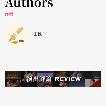
Authors
影中簡短提到，當帶電粒子快速通過透明物質，會
產生青白色的輻射光，不只自然界，人體也存在這
作者
種輻射物，能夠灼傷別人。蜷川大膽啟用了當時的
偶像團體「嵐」的二宮和也，演出故事中的十七歲
田國平
少年，擔心在家中住下、已經離婚的繼父，會危害
母親與妹妹的安全，處心積慮地安排設計執行天衣
無縫的殺人計畫，故事就在青少年的邏輯思維，與
警方偵辦的線索間擺盪，二宮和也將青少年的心思
詮釋得絲絲入扣，對繼父的恨意，對愛慕女生的初
戀滋味，對母親與妹妹的責任心，以及與同學間的
相處，警方的問訊，那眼神流轉與表情的變化，縝
密的心思如此駭人卻也讓人疼惜。