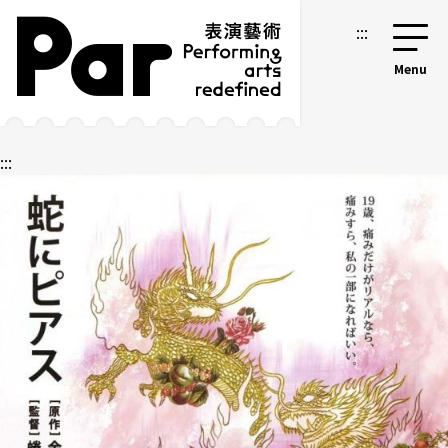
跳到主要內容區塊
網站導覽
:::
:::