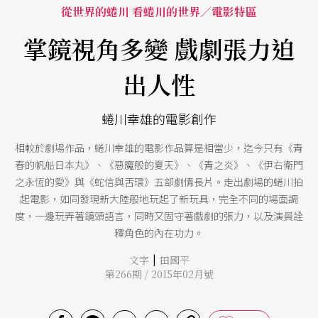
從世界的蜷川 看蜷川的世界／電影特區
掌鏡視角多變 戲劇張力迫
出人性
蜷川幸雄的電影創作
相較於劇場作品，蜷川幸雄的電影作品算是相當少，迄今只有《青
春的帆船日本丸》、《惡魔般的夏天》、《青之炎》、《伊右衛門
之永恆的愛》與《蛇信與舌環》五部劇情長片。走出劇場的蜷川拍
起電影，如同發現新大陸般地玩起了新玩具，完全不同的場面調
度，一邊玩弄著鏡頭語言，同時又固守著戲劇的張力，以及演員詮
釋角色的內在功力。
|
文字
田國平
第266期 / 2015年02月號