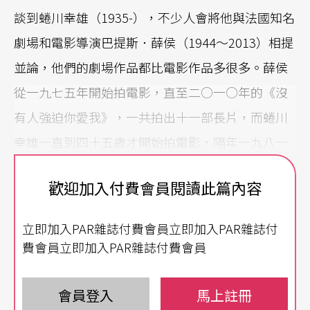
談到蜷川幸雄（1935-），不少人會將他與法國知名
劇場和電影導演巴提斯．薛侯（1944～2013）相提
並論，他們的劇場作品都比電影作品多很多。薛侯
從一九七五年開始拍電影，直至二○一○年的《沒
有人強迫你愛我》，一共拍出十一部長片，而蜷川
幸雄一直到四十五歲才開始拍電影，隔年一九八一
年推出了兩部電影：《青春的帆船日本丸》與松竹
歡迎加入付費會員閱讀此篇內容
出品的《惡魔之夏》，第三部長片卻相隔廿二年，
二○○三年六十八歲時拍了《青之炎》，隔年拍了
立即加入PAR雜誌付費會員立即加入PAR雜誌付
第四部作品《伊右衛門之永恆的愛》，二○○九年
費會員立即加入PAR雜誌付費會員
推出《蛇信與舌環》，迄今共五部電影作品。他年
輕演出過十多部電影導演的配角，包括小林正樹
會員登入
馬上註冊