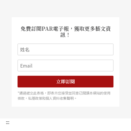
導演將那逐漸走向崩壞的纖細與青澀處理得很美，
陽光下騎著公路賽車的十七歲少年，無憂的青春被
那烏雲般的恨意逐漸遮蔽啃食，終至崩解毀滅。值
免費訂閱PAR電子報，獲取更多藝文資
訊！
得一提的是，片中飾演父親的是日本知名服裝設計
師山本寬齋（Kansai Yamamoto），與高田賢三、
三宅一生、川久保玲及山本耀司齊名，也是影星山
本未來的父親。
立即訂閱
《伊右衛門之永恆的愛》 迷離的愛
*通過遞交此表格，即表示您接受並同意已閱讀本網站的使用
條款，私隱政策和個人資料收集聲明。
《伊右衛門之永恆的愛》的角色脫胎於日本的歌舞
伎名劇《四谷怪談》，故事卻被《哧笑伊右衛門》
:::
原著京極夏彥大幅改編，唐澤壽明飾演的伊右衛