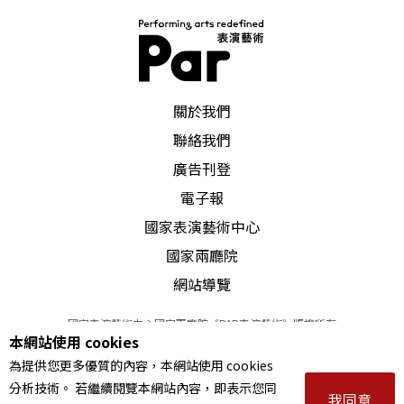
門，不像戲劇中的見利忘義，反而像是內心受創而
優柔寡斷的莎翁角色，也讓蜷川幸雄擅長以東方觀
點重新詮釋西方經典的手法得以發揮，透過香川照
PAR 表演藝術雜誌
之飾演遊戲人間的僧侶串場與宛若全知者般的敘
關於我們
聯絡我們
事，增添著宿命的觀點，又安排了椎名桔平的惡霸
廣告刊登
角色，推動著伊右衛門一步一步走向一切的滅亡，
電子報
到頭來誰殺了誰，蜷川幸雄遵循了京極夏彥原著，
國家表演藝術中心
處理得撲朔迷離。
國家兩廳院
網站導覽
小雪飾演半臉毀容的小岩仍舊美豔動人，成為全片
的靈魂人物，在對比美醜之間也將伊右衛門步向的
國家表演藝術中心國家兩廳院《PAR表演藝術》版權所有
本網站使用 cookies
©
2022
Performing arts redefined. All Rights Reserved
毀滅，帶來愛情的純粹奉獻與昇華。蜷川幸雄在片
為提供您更多優質的內容，本網站使用 cookies
統一編號 Tax Id number 00973926
尾將鏡頭從棺木中逐漸拉高，升至天空，讓我們看
分析技術。 若繼續閱覽本網站內容，即表示您同
本站所提供相關演出資訊，如有異動應以主辦單位公告為準。
我同意