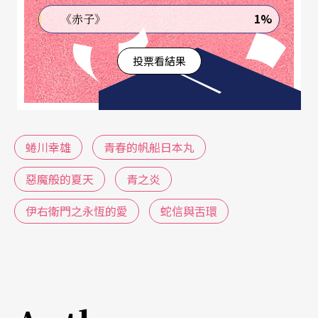
著戲劇的張力，以及演員詮釋角色的內在功力。同
1%
《赤子》
樣掌握戲劇的精髓，成功跨越於劇場與電影之間。
投票看結果
《青之炎》 青春如此灼人
從網路上能看到《青春的帆船日本丸》的預告，描
寫的是一群年輕人在輪船上生活的故事，與改編自
蜷川幸雄
青春的帆船日本丸
日本靈異故事集《四谷怪談》的《惡魔之夏》，剛
惡魔般的夏天
青之炎
好呼應到他在廿二年後重執導演後的兩部作品《青
伊右衛門之永恆的愛
蛇信與舌環
之炎》與《伊右衛門之永恆的愛》，同樣地描述青
少年的內在世界與改編《四谷怪談》。
《青之炎》改編自貴志祐介的同名小說。書名像在
宣告專屬於青少年揮灑青春、不顧後果的衝勁。電