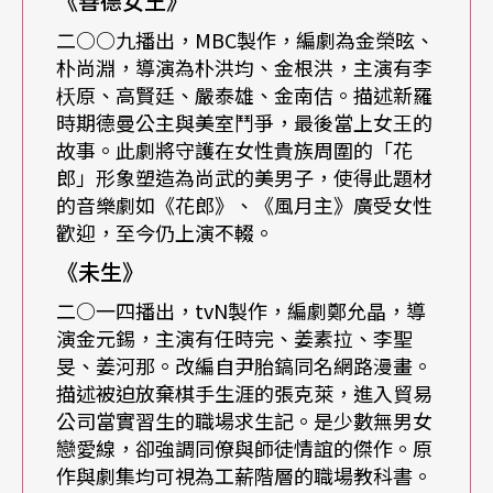
《善德女王》
外，中國廣電總局宣布，自二○一五年四月起，未
二○○九播出，MBC製作，編劇為金榮昡、
經登記的境外影視劇均不得於網路播放，勢必影響
朴尚淵，導演為朴洪均、金根洪，主演有李
枖原、高賢廷、嚴泰雄、金南佶。描述新羅
產業與市場。韓劇機動的「一播一拍」模式也受政
時期德曼公主與美室鬥爭，最後當上女王的
策衝擊，比如即將開拍的《師任堂》、《太陽的後
故事。此劇將守護在女性貴族周圍的「花
裔》、韓版《步步驚心》，都不再採取「一播一
郎」形象塑造為尚武的美男子，使得此題材
的音樂劇如《花郎》、《風月主》廣受女性
拍」的模式，直接以成片接軌中國市場。
歡迎，至今仍上演不輟。
《未生》
改編漫畫與吸血鬼題材正紅
二○一四播出，tvN製作，編劇鄭允晶，導
演金元錫，主演有任時完、姜素拉、李聖
回顧二○一五上半年的韓劇，最明顯的趨勢就是改
旻、姜河那。改編自尹胎鎬同名網路漫畫。
編劇大行其道。首先由二○一四年底改編自漫畫的
描述被迫放棄棋手生涯的張克萊，進入貿易
《未生》開出紅盤，《未生》的漫畫已經是熱賣兩
公司當實習生的職場求生記。是少數無男女
戀愛線，卻強調同僚與師徒情誼的傑作。原
百萬本的暢銷作品，保證了一定的故事水準與觀眾
作與劇集均可視為工薪階層的職場教科書。