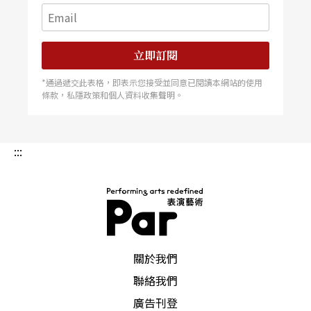
破一千萬。未來的戲劇節目，將會愈來愈依賴點播
平台，網路劇將成為主流，會有更多專門的人才與
資源投入。
立即訂閱
*通過遞交此表格，即表示您接受並同意已閱讀本網站的使用
條款，私隱政策和個人資料收集聲明。
:::
PAR 表演藝術雜誌
關於我們
聯絡我們
廣告刊登