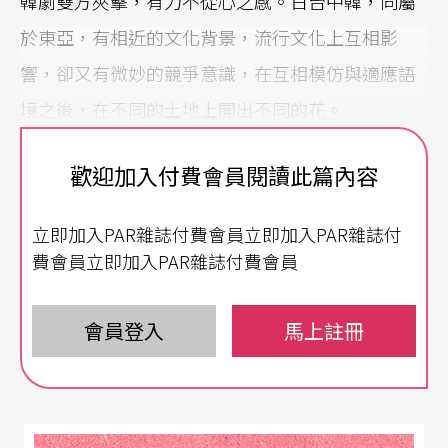
韓劇雙方夾擊，有力不從心之感。日台中韓，同屬
於東亞，有相近的文化背景，流行文化上互相影
響，卻又有微妙的競爭意識，在互相模仿與適應語
境之後，在不同的土地上開出不同的花。
二○○六年起由韓國放送協會舉辦的「首爾國際電
歡迎加入付費會員閱讀此篇內容
視節」，特別之處在於不把綜藝節目、新聞節目納
立即加入PAR雜誌付費會員立即加入PAR雜誌付
入評獎範圍，只針對戲劇節目進行評獎，競爭可謂
費會員立即加入PAR雜誌付費會員
激烈。大概很少人知道，台灣女演員潘麗麗曾獲得
第三屆的最佳女演員獎，最受矚目的還是「觀眾投
會員登入
馬上註冊
票最佳人氣獎」、「韓流最佳電視
影集
」、「韓流
最佳男演員」。去年（2014）這幾個獎項都被《來
自星星的你》與「金秀賢」全包，同時明洞、東大