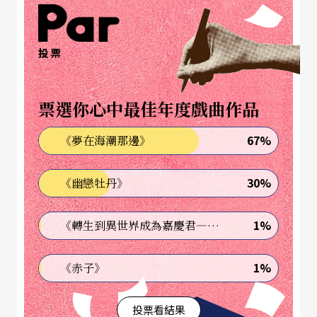
門的廣告看板、迷妹們的手機螢幕也被金秀賢的臉
孔占據了一年。雖然「首爾電視節」意圖在藝術性
的評獎上更加國際化，每年的大獎也常常被外國電
投票
視劇占了鰲頭，但回歸到市場面，最被關注的影集
與演員，往往都集中到最紅的那一兩部韓劇。有趣
票選你心中最佳年度戲曲作品
的是，雖然《來》劇的收視率在首都圈最高曾飆到3
67%
《夢在海潮那邊》
3.2%，但在去年的「百想藝術大賞」（針對韓國國
內的電影與電視節目的評獎），《來》劇的藝術評
30%
《幽戀牡丹》
價並不出色。這或許可視為《來》劇必須放在韓流
1%
《轉生到異世界成為嘉慶君—發現我的祖先是詐騙集團!?》
全球化視野下討論才有意義。
1%
《赤子》
網路平台打造無時差無界域收視群
投票看結果
若以獲得二○一四年艾美獎最佳戲劇的《絕命毒