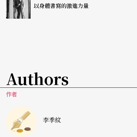
以身體書寫的激進力量
跨文化改編也成為賣點。《愛你的時間》改編自台
劇《我可能不會愛你》，在此之前已有改編日劇與
台劇的前例，特色是將故事與人物本土化之後，再
做細緻的人物調整。二○一四的韓版《命中註定我
愛你》，與台版各有支持者，但製作精良的確是韓
版勝出。剛結束播映的《愛你的時間》已經是全新
Authors
的故事，但台韓文化不同，難以複製好強的職業輕
熟女程又青，只看到裝可愛的吳荷娜，以至於觀眾
作者
搞不懂為何曖昧這麼久，收視不如預期。韓版《深
夜食堂》仍有日版影子，並未將食堂韓國化，仍保
李季紋
留日式吧台與知心大叔，但或許民族性不同，少了
點日版那種餘韻猶存與令人會心一笑的空間。