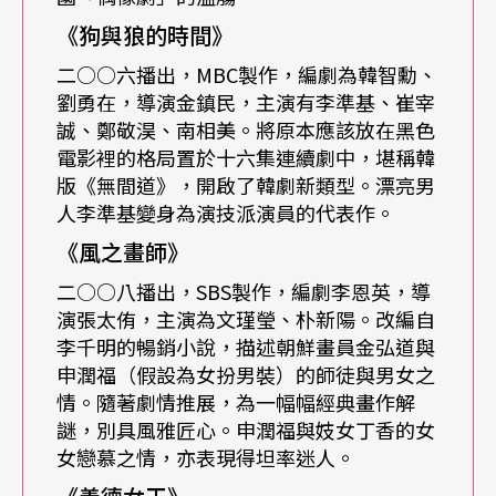
《狗與狼的時間》
程，但華文區市場特別的地方在於，外國劇往往以
二○○六播出，MBC製作，編劇為韓智勳、
遊走於法律邊緣「字幕組」方式，於資源網站或導
劉勇在，導演金鎮民，主演有李準基、崔宰
視軟體進行跨國傳播。韓日美劇的受眾在此傳播方
誠、鄭敬淏、南相美。將原本應該放在黑色
式下，或有部分重疊的現象，針對此方式進行的受
電影裡的格局置於十六集連續劇中，堪稱韓
版《無間道》，開啟了韓劇新類型。漂亮男
眾交叉分析，目前尚未看到較為可信的研究成果。
人李準基變身為演技派演員的代表作。
值得注意的是，散兵遊勇式的資源傳播，已漸漸收
《風之畫師》
編在幾個大型的點播平台之下。自二○一四年起，
二○○八播出，SBS製作，編劇李恩英，導
可發現中資介入了韓劇的製作。比如《危情三日》
演張太侑，主演為文瑾瑩、朴新陽。改編自
李千明的暢銷小說，描述朝鮮畫員金弘道與
與土豆網合作，以獨家零時差的方式，同步播出配
申潤福（假設為女扮男裝）的師徒與男女之
以中文字幕的劇集。韓劇片尾可以見到贊助的中國
情。隨著劇情推展，為一幅幅經典畫作解
謎，別具風雅匠心。申潤福與妓女丁香的女
品牌，劇中也出現顯眼的置入性行銷。中資也實際
女戀慕之情，亦表現得坦率迷人。
投入了《Kill Me Heal Me》（2015）的製作。另