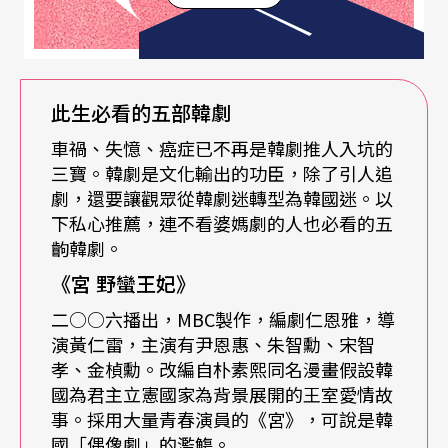
師》、東京電視劇大賞的《半澤直樹》、韓劇《來
自星星的你》並置，或許會有多事之人就此開一篇
關於美劇、日劇、韓劇的類型與受眾區別的文章。
此生必看的五部韓劇
但不要忘了，電視劇獲得跨國的歡迎，網路傳播往
車禍、失憶、癌症已不再是韓劇推人入坑的
往超前於電視台的授權播出。以《絕命毒師》為
三寶。韓劇是文化輸出的功臣，除了引人追
劇，還要讓觀眾從韓劇迷轉型為韓國迷。以
例，在○八年首播時，直播的收視人數僅有一百廿
下私心推薦，連不看婆媽劇的人也必看的五
萬人，但觀眾可以在Netflix這類提供點播服務的網
齣韓劇。
站上「惡補」之前錯過的劇情，建立了粉絲群。而
《宮
野蠻王妃》
隨著第五季進入大結局，對觀眾造成了一種「必須
二○○六播出，MBC製作，編劇仁恩雅，導
演黃仁雷，主演有尹恩惠、朱智勳、宋智
馬拉松式連看好幾集的緊迫感」。《絕》在第五季
孝、金楨勳。改編自朴素熙同名漫畫假設韓
收尾時，收視率衝破了一千萬，成了一代神劇。
國為君主立憲國家為背景展開的王室愛情故
事。採用大量青春演員的《宮》，可說是韓
國「偶像劇」的濫觴。
「神劇效應」在《半澤》、《來》劇也有類似的歷