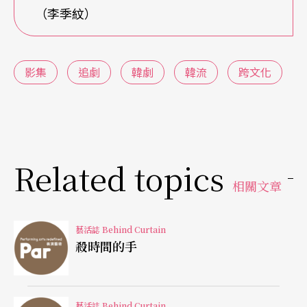
群。TvN在保證不更動原作的條件下，作者首肯改
（李季紋）
編為劇集，以付費的有線電視台自製節目來說，首
都圈12.5％的收視率是極大的成功。《看見味道的
影集
追劇
韓劇
韓流
跨文化
少女》、《浩九的愛情》、《海德基爾哲與我》、
《夜行書生》等也都是由暢銷漫畫改編。
相似題材的翻拍與競爭亦十分激烈。上半年最紅的
Related topics
題材就是「人格分裂」，同時期播出的《Kill Me He
相關文章
al Me》與《海德基爾哲與我》題材幾乎重疊，
《海》的原作者還曾在推特聲討《Kill》剽竊其構
藝活誌 Behind Curtain
思。但收視率與評價還是由編劇與演技均強的《Kil
殺時間的手
l》獲勝，可見暢銷漫畫也未必是萬靈丹。另一個不
斷重複的題材是「吸血鬼」，其實二○一一年已有
藝活誌 Behind Curtain