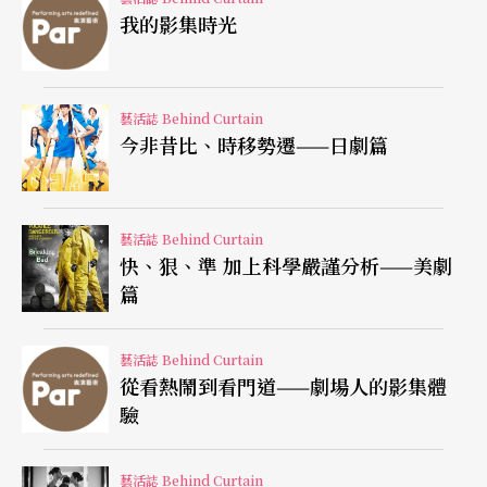
《吸血鬼檢察官》為前車，二○一五年初的《Bloo
我的影集時光
d》則結合了醫療劇題材，正熱播的《夜行書生》則
將西方的吸血鬼獵人「凡赫辛」的概念，與朝鮮歷
藝活誌 Behind Curtain
史上的謎團——思悼世子之死結合，發展出韓國版
今非昔比、時移勢遷——日劇篇
的吸血鬼族譜，可見吸血鬼題材在韓國已十分成熟
且受觀眾歡迎。《我的鬼神大人》接續了《主君的
藝活誌 Behind Curtain
太陽》的鬼神與愛情題材，女主角朴寶英的演技頗
快、狠、準 加上科學嚴謹分析——美劇
有觀眾緣，收視率直升。《龍八》是醫療劇的大
篇
成，周元扮演的住院醫師，根本就是《醫龍》、
《怪醫黑傑克》、《派遣女醫X》重新組合成的超級
藝活誌 Behind Curtain
從看熱鬧到看門道——劇場人的影集體
神醫。
驗
跨文化
改編台、日劇也是賣點
藝活誌 Behind Curtain