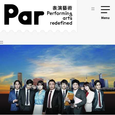
跳到主要內容區塊
網站導覽
:::
:::