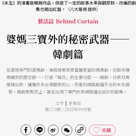
《未生》的漫畫是暢銷作品，保證了一定的故事水準與觀眾群，改編的劇
集也開出紅盤。（八大電視 提供）
藝活誌 Behind Curtain
婆媽三寶外的秘密武器——
韓劇篇
從婆媳爭鬥的婆媽劇、演員貌美背景富麗堂皇的偶像劇，到製作精
緻講究的歷史劇……打造「韓流」的主要功臣——韓劇，日新月異
推陳出新，擄獲許多台灣觀眾的心，而看到網路點播平台的未來趨
勢，韓劇乘勢而上，甚至出現了專門針對網路播出設計的劇集。
|
文字
李季紋
第273期 / 2015年09月號
收藏