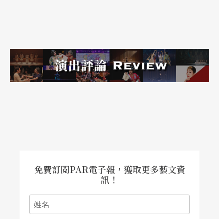
新題材還有講述校園罷凌的《學校二○一五》，童
星出身的金所炫首挑大樑，在青少年中頗具人氣。
電視台菜鳥PD的成長故事《製作人》，揭露綜藝節
目製作的甘苦辛酸，題材新穎，但劇情對業外人士
來說，始終有節奏太慢、隔靴搔癢之感。雖有金秀
賢、孔曉振等票房明星，收視率仍不成正比。
隨著智慧型手機的普及與收視習慣的改變，每集在
廿分鐘以內的網路劇也大勢崛起。當紅偶像演出的
《我的鄰居是EXO》、《指定你》就是專門針對網
免費訂閱PAR電子報，獲取更多藝文資
訊！
路播出設計的劇集。《我的鄰居是EXO》是Naver的
自製節目，同時在九個國家播出，點擊率很快就突