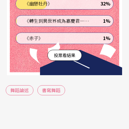
32%
《幽戀牡丹》
1%
《轉生到異世界成為嘉慶君—發現我的祖先是詐騙集團!?》
1%
《赤子》
投票看結果
舞蹈論述
書寫舞蹈