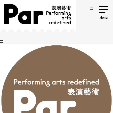
跳到主要內容區塊
網站導覽
:::
:::