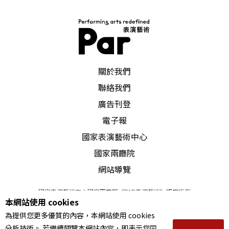
PAR 表演藝術雜誌
關於我們
聯絡我們
廣告刊登
電子報
國家表演藝術中心
國家兩廳院
網站導覽
國家表演藝術中心國家兩廳院《PAR表演藝術》版權所有
本網站使用 cookies
©
2022
Performing arts redefined. All Rights Reserved
為提供您更多優質的內容，本網站使用 cookies
統一編號 Tax Id number 00973926
分析技術。 若繼續閱覽本網站內容，即表示您同
本站所提供相關演出資訊，如有異動應以主辦單位公告為準。