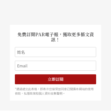
的民俗舞蹈。《舞論》成書時間介於西元前四世紀
到二世紀之間，意即在成書之前，印度的舞蹈戲劇
演出已經有一套非常完整的模式，最後才用文字記
免費訂閱PAR電子報，獲取更多藝文資
錄而成經典。
訊！
《舞論》以5,569個偈誦寫成，分為卅七個章節，裡
面的內容從文字的使用、劇本撰寫、劇評、舞蹈、
音樂、舞台、演出等都列出詳盡的說明；其中最著
名的章節為印度的獨特美學〈味論〉，點出了演出
立即訂閱
者與觀眾的關係，如何達到藝術共享的過程。有個
*通過遞交此表格，即表示您接受並同意已閱讀本網站的使用
例子是這樣說的，像是你享受了一道道豐盛的菜
條款，私隱政策和個人資料收集聲明。
餚，裡面的菜色有酸甜苦辣等，當吃完了這一餐感