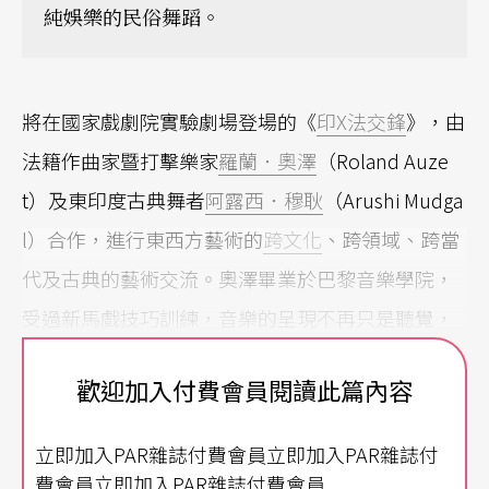
純娛樂的民俗舞蹈。
將在國家戲劇院實驗劇場登場的《
印X法交鋒
》，由
法籍作曲家暨打擊樂家
羅蘭．奧澤
（Roland Auze
t）及東印度古典舞者
阿露西．穆耿
（Arushi Mudga
l）合作，進行東西方藝術的
跨文化
、跨領域、跨當
代及古典的藝術交流。奧澤畢業於巴黎音樂學院，
受過新馬戲技巧訓練，音樂的呈現不再只是聽覺，
視覺上會搭配或大或小、或繁複或簡潔的道具融入
歡迎加入付費會員閱讀此篇內容
音樂展演中，輔以燈光明暗的細節操控，擴大了觀
眾對打擊樂的想像，讓音樂節奏變得具象化。阿露
立即加入PAR雜誌付費會員立即加入PAR雜誌付
西．穆耿的父親是印度德里重要的古典藝術學院
費會員立即加入PAR雜誌付費會員