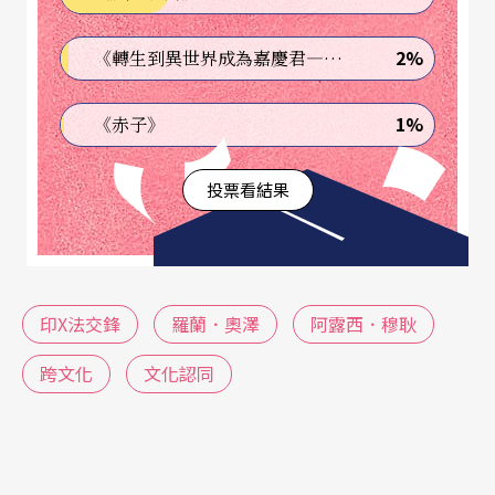
典舞的角度來看如何產生新的可能。
2%
《轉生到異世界成為嘉慶君—發現我的祖先是詐騙集團!?》
解放靈魂的舞蹈
尋回本土
文化認同
1%
《赤子》
印度古典舞的「產生」與廿世紀初印度反英國殖民
的背景有關，為了抵抗外權引發找回本土認同的各
投票看結果
種方式，藝術是其中一種途徑；這並不是說古典舞
因此而突兀地產生，而是為了找回印度的傳統，開
始有學者深入去探訪舞蹈的根源，走訪古蹟及寺廟
印X法交鋒
羅蘭．奧澤
阿露西．穆耿
建築雕刻，尋找仍在世的舞蹈傳承導師，翻閱古籍
對照，經過許多人在理論及舞蹈技巧的釐清及雕琢
跨文化
文化認同
之下，重新將所謂的古典舞帶回了當代社會，原先
古典舞的展演環境也從寺廟、宮廷逐步走向現代舞
台。以阿露西．穆耿所專精的東印度古典舞「奧迪