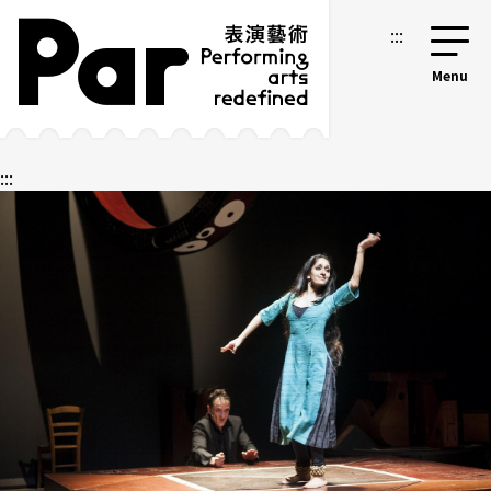
跳到主要內容區塊
網站導覽
:::
:::