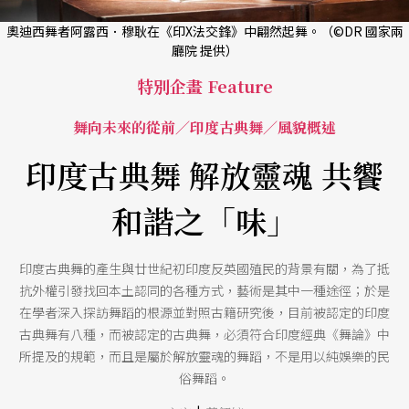
奧迪西舞者阿露西．穆耿在《印X法交鋒》中翩然起舞。（©DR 國家兩
廳院 提供）
特別企畫 Feature
舞向未來的從前／印度古典舞／風貌概述
印度古典舞 解放靈魂 共饗
和諧之「味」
印度古典舞的產生與廿世紀初印度反英國殖民的背景有關，為了抵
抗外權引發找回本土認同的各種方式，藝術是其中一種途徑；於是
在學者深入探訪舞蹈的根源並對照古籍研究後，目前被認定的印度
古典舞有八種，而被認定的古典舞，必須符合印度經典《舞論》中
所提及的規範，而且是屬於解放靈魂的舞蹈，不是用以純娛樂的民
俗舞蹈。