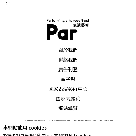
到飽足而滿意，時不時發出讚嘆聲，最後在椅子上
:::
往後一倒，閉上雙眼撫摸著你的肚皮，帶著微笑舔
著唇邊還留有的食物味道，一會兒過後你突然從先
前的悅意狀態醒過來，有感而發說了句：這餐真是
美味！在那突然間醒過來的瞬間，就是「味」，這
PAR 表演藝術雜誌
關於我們
整個過程，重要的並不是最後一句結論，而是所有
聯絡我們
的滿足都在你的悅意表現中呈現出來，超越話語。
廣告刊登
給予美味佳餚的好比表演者，享用者好比觀眾，中
電子報
間的「味」，需要靠表演者的精湛詮釋及觀眾的開
國家表演藝術中心
國家兩廳院
放及投入才能發生。
網站導覽
與
音律
密切結合 舞動中傳達歷史教化
國家表演藝術中心國家兩廳院《PAR表演藝術》版權所有
本網站使用 cookies
©
2022
Performing arts redefined. All Rights Reserved
在這樣的美學概念下，印度古典舞可以透過音樂、
為提供您更多優質的內容，本網站使用 cookies
統一編號 Tax Id number 00973926