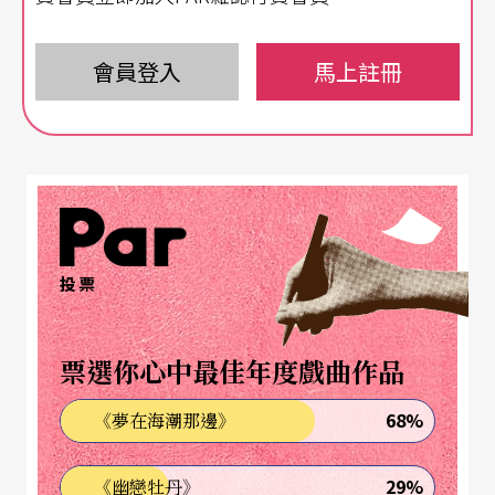
「甘達夫．瑪哈維地雅雷」的校長及著名印度音樂
演唱家，她的阿姨瑪哈維．穆耿是卓越的東印度古
會員登入
馬上註冊
典舞者，出生在如此的藝術家庭，從五歲開始學習
東印度古典舞至今，已成為一位出色的印度古典舞
獨舞者。二○○八年阿露西．穆耿接受知名編舞家
碧娜．鮑許邀約到杜塞朵夫國際舞蹈節演出，碧
納． 鮑許的舞蹈編創方式開啟阿露西．穆耿從東印
投票
度古典舞與當代藝術的連結，隨後無論是參與舞蹈
概念的影片創作
Theruvil Varano
或是
Orfeo - Crossi
票選你心中最佳年度戲曲作品
ng the Ganges
將印度古典舞與西方希臘神話歌劇的
68%
《夢在海潮那邊》
結合演出，都可以看出她的創新嘗試。這次《印X法
交鋒》打擊樂與印度古典舞的合作，我們從印度古
29%
《幽戀牡丹》