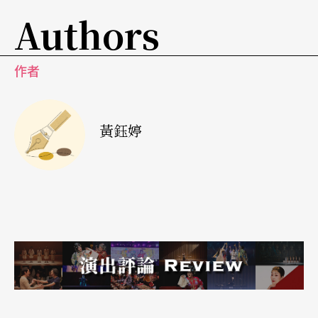
Authors
西」（Odissi）為例，就是在一九五八年才被官方正
式認定為發源於印度東部奧里薩邦的古典舞，定名
作者
為「奧迪西」；截至目前，由印度國家音樂舞蹈戲
劇學院認定的古典舞共有八種，除了東印度的奧迪
西，還有北印度的卡達克（Kathak），南印度的婆
黃鈺婷
羅多（Bharata Natyam）、庫奇普地（Kuchipud
i）、卡塔卡利（Kathakali）、摩西尼亞塔姆（Mohi
niattam），及印度東北的曼尼普利（Manipuri）和
薩奇亞（Sattriya）。
經由認定的古典舞，必須符合印度經典《舞論》
Nat
ya Shastra
（或稱之為《戲劇論》）中所提及的規
範，而且是屬於解放靈魂的舞蹈，不是用以純娛樂