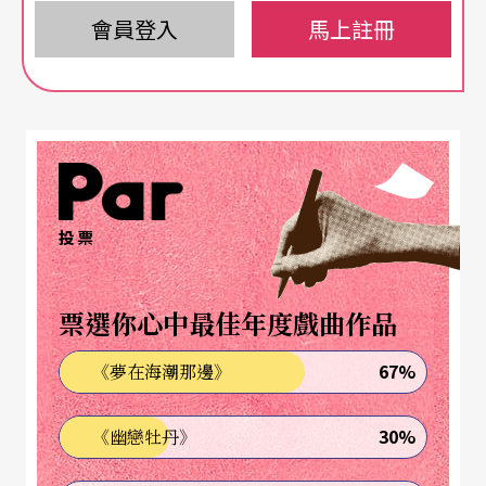
會員登入
馬上註冊
投票
票選你心中最佳年度戲曲作品
67%
《夢在海潮那邊》
30%
《幽戀牡丹》