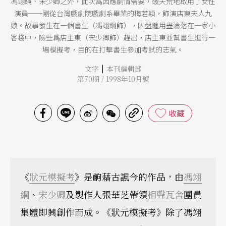
馮翊綱、宋少卿之外，此次爲因應劇情需要，破天荒地啟用了女性
演員──剛從台灣戲劇院戲劇系畢業的梅若穎，飾演店東夫人九
娘。故事發生在一個書生（馮翊綱飾），因盤纏用盡淪落在一家小
客棧中，險些爲店主東（宋少卿飾）趕出，店主東並幫書生進行一
場模擬考，目的在打擊書生參加考試的志氣。
|
文字
本刊編輯部
第70期 / 1998年10月號
收藏
《
狀元模擬考
》是齣藉古諷今的作品，由
馮翊
綱
、
宋少卿
及製作人張華芝帶領
相聲瓦舍
團員
集體即興創作而成。《狀元模擬考》除了馮翊