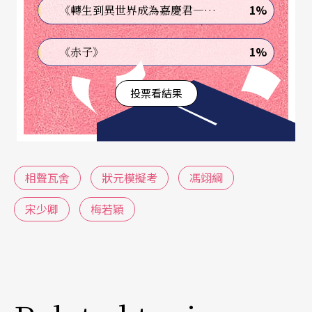
1%
《轉生到異世界成為嘉慶君—發現我的祖先是詐騙集團!?》
1%
《赤子》
投票看結果
相聲瓦舍
狀元模擬考
馮翊綱
宋少卿
梅若穎