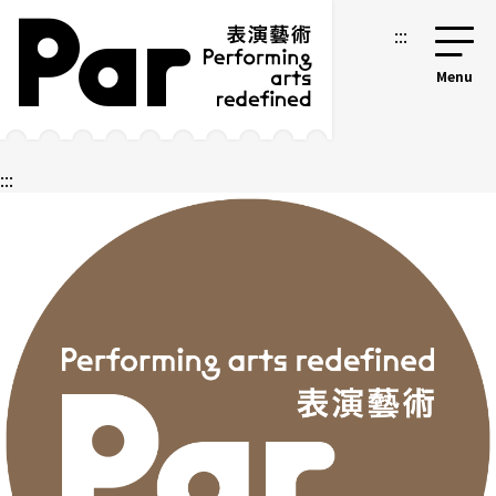
跳到主要內容區塊
網站導覽
:::
:::