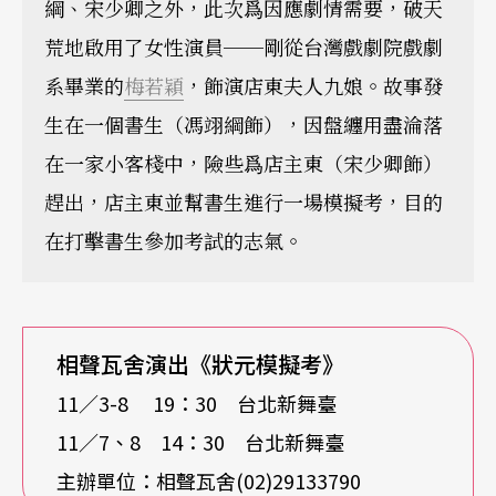
綱、宋少卿之外，此次爲因應劇情需要，破天
荒地啟用了女性演員──剛從台灣戲劇院戲劇
系畢業的
梅若穎
，飾演店東夫人九娘。故事發
生在一個書生（馮翊綱飾），因盤纏用盡淪落
在一家小客棧中，險些爲店主東（宋少卿飾）
趕出，店主東並幫書生進行一場模擬考，目的
在打擊書生參加考試的志氣。
相聲瓦舍演出《狀元模擬考》
11／3-8 19：30 台北新舞臺
11／7、8 14：30 台北新舞臺
主辦單位：相聲瓦舍(02)29133790