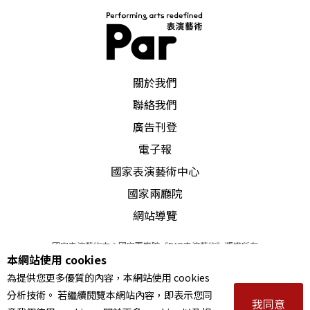
PAR 表演藝術雜誌
關於我們
聯絡我們
廣告刊登
電子報
國家表演藝術中心
國家兩廳院
網站導覽
國家表演藝術中心國家兩廳院《PAR表演藝術》版權所有
本網站使用 cookies
©
2022
Performing arts redefined. All Rights Reserved
為提供您更多優質的內容，本網站使用 cookies
統一編號 Tax Id number 00973926
分析技術。 若繼續閱覽本網站內容，即表示您同
本站所提供相關演出資訊，如有異動應以主辦單位公告為準。
我同意