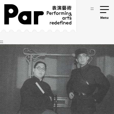
跳到主要內容區塊
網站導覽
:::
:::