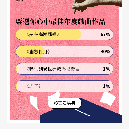
票選你心中最佳年度戲曲作品
67%
《夢在海潮那邊》
30%
《幽戀牡丹》
1%
《轉生到異世界成為嘉慶君—發現我的祖先是詐騙集團!?》
1%
《赤子》
投票看結果