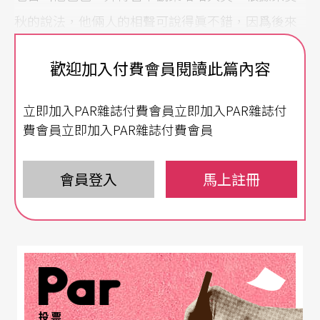
秋的說法，他倆人的相聲可說得眞不錯，因爲後來
他走在路上，有人認不出的還直對人說：「看，那
歡迎加入付費會員閱讀此篇內容
就是那個說相聲的！」
立即加入PAR雜誌付費會員立即加入PAR雜誌付
「
相聲瓦舍
」以這段當代文學家們的生活揷曲做發
費會員立即加入PAR雜誌付費會員
軔，發展出一套戲劇新作《
相聲說垮鬼子們
》，本
劇包括《貓叫一聲的結果》、《演講比賽》、《彌
會員登入
馬上註冊
勒佛》、《小放牛》等相聲段子，全長約一百分
鐘。
投票