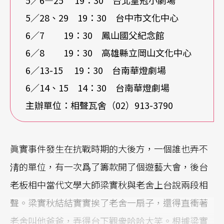
5／6—25 19：30 台北皇冠小劇場
5／28、29 19：30 台中市文化中心
6／7 19：30 鳳山國父紀念館
6／8 19：30 高雄縣立岡山文化中心
6／13-15 19：30 台南華燈劇場
6／14、15 14：30 台南華燈劇場
主辦單位：相聲瓦舍（02）913-3790
眞實事件發生在抗戰時期的大後方，一個誰也弄不
淸的單位，有一次爲了籌款開了個遊藝大會，後台
老板相中當代文學大師梁實秋與老舍上台說兩段相
聲。梁實秋結結實實挨了老舍一扇子，還得直衝著
老舍叫他爸爸，弄得台下觀衆哈哈大笑。根據梁實