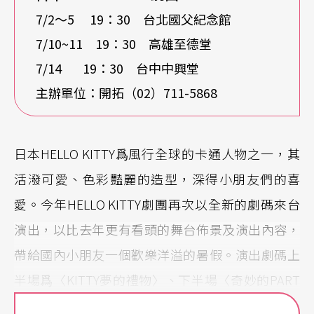
7/2〜5 19：30 台北國父紀念館
7/10~11 19：30 高雄至德堂
7/14 19：30 台中中興堂
主辦單位：開拓（02）711-5868
日本HELLO KITTY爲風行全球的卡通人物之一，其
活潑可愛、色彩豔麗的造型，深得小朋友們的喜
愛。今年HELLO KITTY劇團再次以全新的劇碼來台
演出，以比去年更有看頭的舞台佈景及演出內容，
帶給國內小朋友一個歡樂洋溢的暑假。演出劇碼上
半場爲〈KITTY夢的禮物〉、下半場〈奇妙的PART
Y〉，由KITTY貓帶領衆當家玩偶領銜演出。中文配