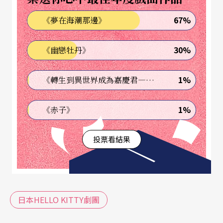
67%
《夢在海潮那邊》
30%
《幽戀牡丹》
1%
《轉生到異世界成為嘉慶君—發現我的祖先是詐騙集團!?》
1%
《赤子》
投票看結果
日本HELLO KITTY劇團