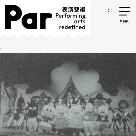
跳到主要內容區塊
網站導覽
:::
:::