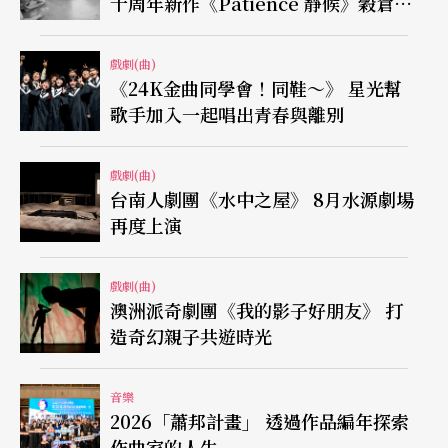
十周年新作《Patience 靜候》穀倉登
場
戲劇(曲)
《24K金曲同學會！同鞋～》 星光幫
歌手加入一起唱出青春與離別
戲劇(曲)
台南人劇團《水中之屋》 8月水源劇場
再度上演
戲劇(曲)
澳洲派奇劇團《我的影子好朋友》 打
造奇幻親子共遊時光
音樂
2026「蕭邦計畫」 透過作品編年探索
作曲家的人生