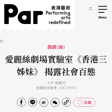
跳到主要內容區塊
網站導覽
:::
:::
戲劇(曲)
愛麗絲劇場實驗室《香港三
姊妹》 揭露社會百態
文字 張震洲
官網限定報導 2017/09/01
收藏