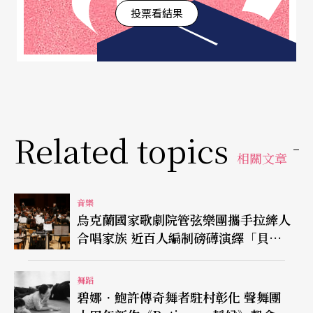
投票看結果
Related topics
相關文章
音樂
烏克蘭國家歌劇院管弦樂團攜手拉縴人
合唱家族 近百人編制磅礡演繹「貝
九」
舞蹈
碧娜．鮑許傳奇舞者駐村彰化 聲舞團