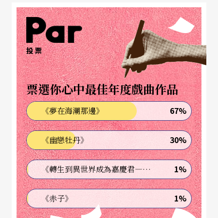
投票
票選你心中最佳年度戲曲作品
67%
《夢在海潮那邊》
30%
《幽戀牡丹》
1%
《轉生到異世界成為嘉慶君—發現我的祖先是詐騙集團!?》
1%
《赤子》