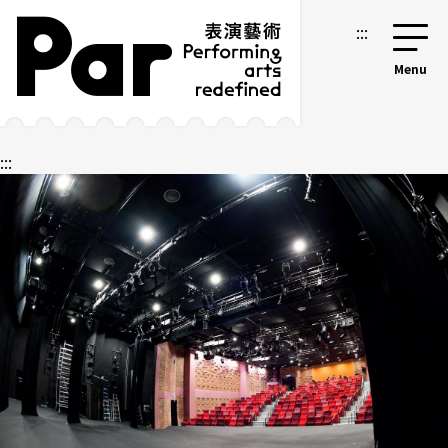
跳到主要內容區塊
網站導覽
:::
:::