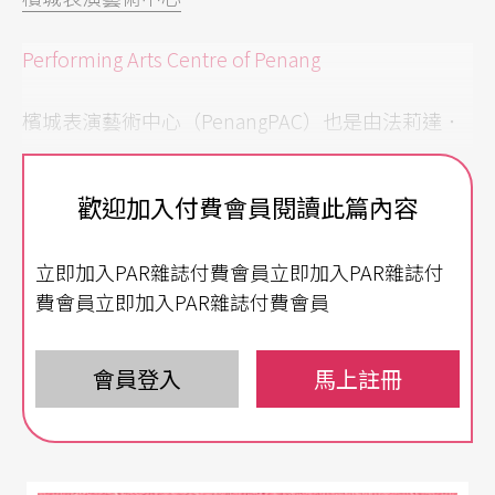
Performing Arts Centre of Penang
檳城表演藝術中心（PenangPAC）也是由法莉達．
美利堅和喬．哈森創辦，於二○一一年開幕，擁有
一座中型劇場與一座小型劇場，還有三間排練室。P
歡迎加入付費會員閱讀此篇內容
enangPAC顯現了劇場在商場裡的馬來西亞特色，前
立即加入PAR雜誌付費會員立即加入PAR雜誌付
台大廳擺置各個即將上檔的演出文宣，設有咖啡
費會員立即加入PAR雜誌付費會員
座，以及販售在地的藝術創作與周邊商品。雖然算
是位於商場的邊緣，但反而鬧中取靜，設計也非常
會員登入
馬上註冊
簡單。在相對於吉隆坡、術上要再艱辛一些檳城，P
enangPAC運用策展、共製、外租等多種方式搭配運
作，主動出擊，堅持“all for arts : arts for all”的核