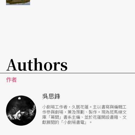
堂也成為州政府賦予藝文想像的場所，陸續投入維
修經費，保持大會堂的整潔與精緻。距離馬來西亞
獨立建國不到十年便落成的檳城大會堂，近五十年
來就這麼屹立不搖地守護人民的藝文糧食。
Authors
作者
吳思鋒
小劇場工作者，久居花蓮。主以書寫與編輯工
作參與劇場，兼及策劃、製作。現為斑馬線文
庫「幕間」書系主編、並於花蓮開設書籍、文
獻展閱的「小劇場書電」。