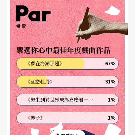
心精神。
為進行藝術教育、鼓勵創意表達，PenangPAC亦設
投票
置「藝人館學院」，課程適齡從四歲到青少年都
有，在當地非常具有活力，工作團隊也都非常年
票選你心中最佳年度戲曲作品
輕，為檳城的表演藝術發展，努力串聯、推廣、普
67%
《夢在海潮那邊》
及。
31%
《幽戀牡丹》
檳城大會堂
1%
《轉生到異世界成為嘉慶君—發現我的祖先是詐騙集團!?》
Penang City Hall
檳城大會堂是檳城僅有的大型表演場地，位於檳城
1%
《赤子》
首府喬治市，建於一九七一年，設有劇場與藝廊。