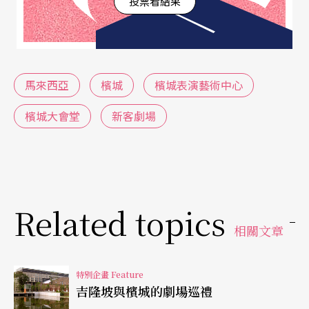
投票看結果
各種大型活動，不僅展演，也包括國家儀典，基本
上都在這裡舉行，「喬治市藝術節」的主要場地也
在這。因此，這裡也可以說是匯聚人民記憶的場
所。
馬來西亞
檳城
檳城表演藝術中心
檳城大會堂
新客劇場
對於初來乍到的觀光客來說，一下子會很難區分檳
城大會堂與檳城華人大會堂（Penang Chinese Tow
n Hall），兩座功能完全不同的建築。簡單來說，前
者較注重文化功能，後者則主要作為華人會館之間
Related topics
的社會協調，乃至政治秩序調和的空間。
相關文章
問起當地民眾，檳城大會堂都是不可或缺的文化記
特別企畫 Feature
憶。站在外面看，便能感覺到建築的莊嚴感。大會
吉隆坡與檳城的劇場巡禮