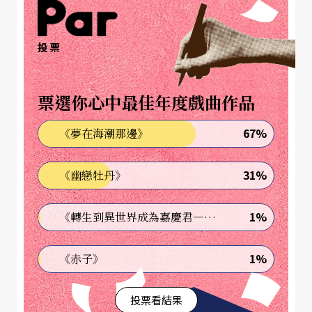
投票
文字｜簡莉穎 劇場編劇
票選你心中最佳年度戲曲作品
67%
《夢在海潮那邊》
31%
《幽戀牡丹》
1%
《轉生到異世界成為嘉慶君—發現我的祖先是詐騙集團!?》
1%
《赤子》
投票看結果