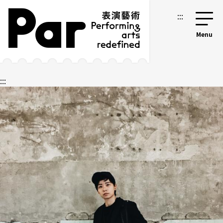
跳到主要內容區塊
網站導覽
:::
:::