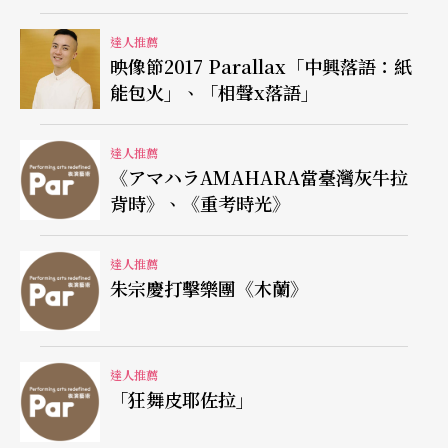
達人推薦
映像節2017 Parallax「中興落語：紙
能包火」、「相聲x落語」
達人推薦
《アマハラAMAHARA當臺灣灰牛拉
背時》、《重考時光》
達人推薦
朱宗慶打擊樂團《木蘭》
達人推薦
「狂舞皮耶佐拉」