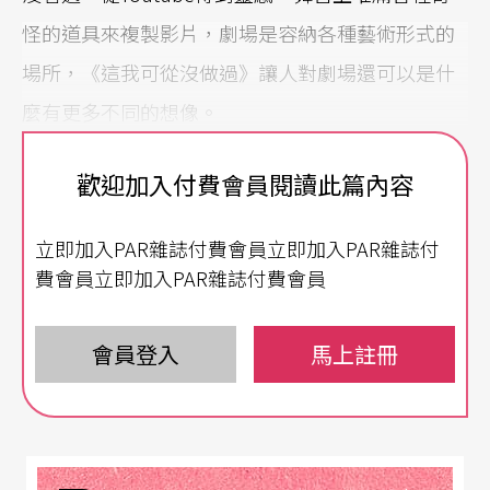
怪的道具來複製影片，劇場是容納各種藝術形式的
場所，《這我可從沒做過》讓人對劇場還可以是什
麼有更多不同的想像。
因為有Kid Koala，你可以上水管找他很常穿著無尾
歡迎加入付費會員閱讀此篇內容
熊裝的表演，感受他超fun超chill的刷碟演出，他跟
立即加入PAR雜誌付費會員立即加入PAR雜誌付
Peeping Tom和Gorillaz合作過，也是Radiohead、
費會員立即加入PAR雜誌付費會員
Bjork，DJ Shadow等指名的暖場嘉賓，重點是他是
加拿大華裔，不是澳洲人，但名號叫做無尾熊，真
會員登入
馬上註冊
的很奇怪，值得一看。
其實三月也很想看莎妹的《親愛的人生》跟三谷的
《變身怪醫》，但不在台灣，請幫我去看吧！