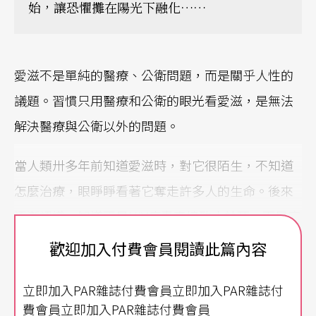
始，讓恐懼攤在陽光下融化……
愛滋不是單純的醫療、公衛問題，而是關乎人性的
議題。習慣只用醫療和公衛的眼光看愛滋，是無法
解決醫療與公衛以外的問題。
當人類卅多年前知道愛滋時，對它很陌生，不知道
怎麼治療，眼睜睜看著它奪走許多人的生命。後來
逐漸認識，知道不是HIV病毒直接致人於死，而是它
會破壞免疫力，讓身體防護大開，任何疾病都會變
歡迎加入付費會員閱讀此篇內容
成威脅。
立即加入PAR雜誌付費會員立即加入PAR雜誌付
那是一段人類醫療史上的浩劫，留下幾個重大影
費會員立即加入PAR雜誌付費會員