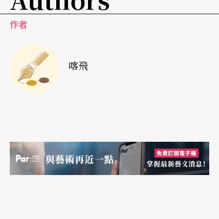
三、正在流血的傷口或黏膜。
作者
許多人分不清感染和發病不同，混淆影響了對疾病
的態度。當HIV病毒跑到一個人身上，這人叫「HIV
喀飛
感染者／帶原者」，他有傳染給別人的可能。這時
免疫力還沒被破壞，身體一樣健康，不影響生活。
過一段時間，當病毒破壞免疫力，讓免疫指標CD4
降到某個程度，就是發病，才叫「愛滋病人」，這
時病人健康遭受極大威脅，若沒好好治療，甚至會
死。感染到發病期間，稱作「潛伏期」。時間多
長？因人而異，有人三、五年或十年，也有人廿年
沒發病。所有治療、定期就醫監控病毒量和免疫力
數值，目的都是為維持健康、不要發病。