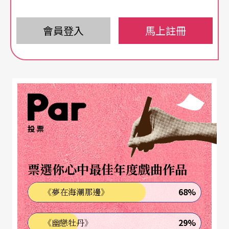
響：
會員登入
馬上註冊
一、科學家卅年來不斷探索、研究，對
愛滋病
愈來
愈了解，也研發出治療效果愈來愈好的治療藥物。
最劃時代的轉折，是一九九六年何大一博士提出的
雞尾酒療法，此後，愛滋不再是絕症，致死率大幅
下降。至今，感染者只要照顧好，平均壽命和一般
投票
人很接近。
二、儘管進步的藥物已經讓感染者不易被死亡威
票選你心中最佳年度戲曲作品
脅，但是早年巨大的死亡威脅陰影，卻隨著長期以
68%
《夢在海潮那邊》
來的恐嚇式衛教餘威，在許多人心中深深烙印，依
然聞愛滋色變、驚恐萬分。
29%
《幽戀牡丹》