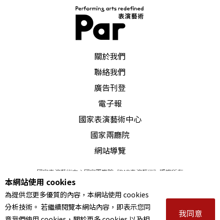
犯隱私，也讓執行者可能失去好不容易建立的信任
關係；忽視親密行為裡的決策是彼此互動而來，把
傳染責任單向歸咎於感染者並不公平，長期下來對
PAR 表演藝術雜誌
關於我們
感染者造成很大壓力和汙名。感染者是有血有肉、
聯絡我們
有感情及性愛需求的人，不是得瘟疫的豬牛雞鴨，
廣告刊登
況且這個病已有良好的治療途徑，不再輕易致死。
電子報
「隔離思維」防止不了病毒，卻把感染者逼入絕
國家表演藝術中心
境、加深罪惡感、切割人際連結。
國家兩廳院
網站導覽
劃分「他們HIV+感染者」和「我們非感染者」的紅
國家表演藝術中心國家兩廳院《PAR表演藝術》版權所有
線，意味著許多人以為：只要和愛滋的距離很遠，
本網站使用 cookies
©
2022
Performing arts redefined. All Rights Reserved
不用認識愛滋、不必去了解感染者處境，好好躲在
為提供您更多優質的內容，本網站使用 cookies
統一編號 Tax Id number 00973926
分析技術。 若繼續閱覽本網站內容，即表示您同
本站所提供相關演出資訊，如有異動應以主辦單位公告為準。
這一頭，我不感染就好。這條線刻畫了人性的自
我同意
意我們使用 cookies，關於更多 cookies 以及相
服務條款
｜
隱私權聲明
｜
著作權聲明