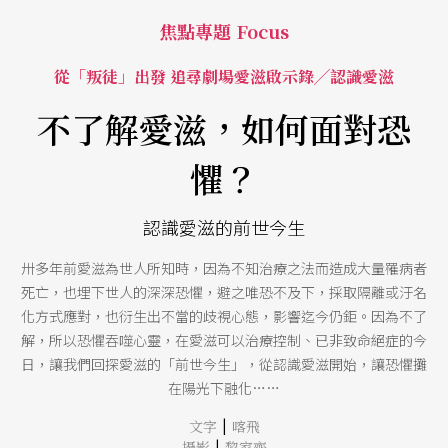
焦點專題 Focus
從「叛徒」出發 追尋劇場愛滋啟示錄╱認識愛滋
不了解愛滋，如何面對恐
懼？
認識愛滋的前世今生
卅多年前愛滋為世人所知時，因為不知治療之法而造成大量罹病者
死亡，也埋下世人的深深恐懼，避之唯恐不及下，採取隔離或汙名
化方式應對，也衍生出不當的歧視心態，影響迄今仍鉅。因為不了
解，所以恐懼吞噬心靈，在愛滋可以治療控制、已非致命絕症的今
日，讓我們回探愛滋的「前世今生」，從認識愛滋開始，讓恐懼攤
在陽光下融化……
|
文字
喀飛
|
攝影
黎家齊