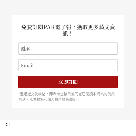
隔離病毒、還是隔離人？
有人認為，把感染者和非感染者「隔離」，病毒就
免費訂閱PAR電子報，獲取更多藝文資
訊！
不會亂傳染、不再有人會成為感染者。於是，人們
在被驗出感染後，遭排擠、被退學或工作權被剝
奪。台灣法律上還有個存在多年的「蓄意傳染罪」
——知道自己感染、和人進行無防護性愛、讓對方
感染，就罪刑伺候。甚至有個政策措施「接觸者追
立即訂閱
蹤」——主管機關逼第一線個管打電話問感染者最
*通過遞交此表格，即表示您接受並同意已閱讀本網站的使用
條款，私隱政策和個人資料收集聲明。
近和誰做愛，請感染者交出對方聯絡方式，想叫對
方去做篩檢。
:::
這類法規或政策措施，對防疫無濟於事，且嚴重侵