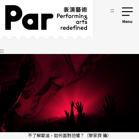
跳到主要內容區塊
網站導覽
:::
:::
不了解愛滋，如何面對恐懼？（黎家齊 攝）