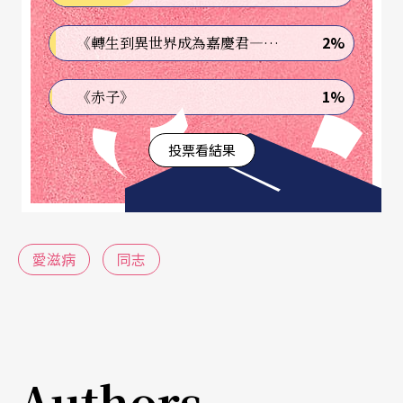
三、懼怕死亡和落後的愛滋知識，讓不少人停在愛
2%
《轉生到異世界成為嘉慶君—發現我的祖先是詐騙集團!?》
滋連結死亡的印象，也以為這是特定族群才有的
病。不符現況的錯誤認知，讓有心人有機會操弄恐
1%
《赤子》
懼作為攻擊感染者和
同志
的武器。
投票看結果
感染者≠愛滋病人
傳染HIV病毒有三個（
缺一不可的
）條件：
愛滋病
同志
一、接觸到帶有病毒的血液或特定體液（精液、前
列腺液、乳汁、陰道分泌液）；
二、足夠的病毒濃度；
Authors