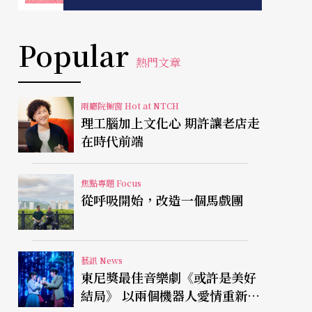
Popular
熱門文章
兩廳院櫥窗 Hot at NTCH
理工腦加上文化心 期許讓老店走
在時代前端
焦點專題 Focus
從呼吸開始，改造一個馬戲團
藝訊 News
東尼獎最佳音樂劇《或許是美好
結局》 以兩個機器人愛情重新凝