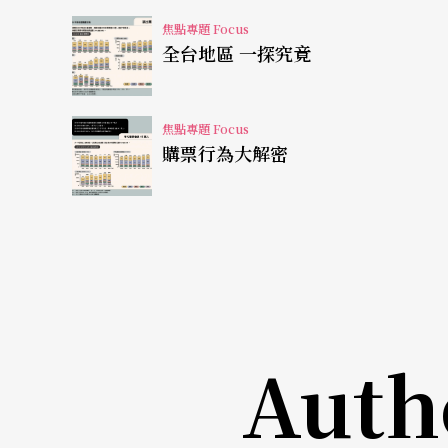
節目票券的兩廳院售票系統會員，59%為屏東
焦點專題 Focus
全台地區 一探究竟
的高雄與台南地區會員計入，來自高屏地區者占
較遠的雙北地區會員僅占6.5%，中彰投地區會
節目票券的兩廳院售票系統會員，55%為高雄
焦點專題 Focus
購票行為大解密
的台南與屏東會員計入，來自屏高南地區者占6
投地區會員則占7%。
綜合前述地區結構數據，以兩廳院售票系統會
觀眾分別有接近50%至60%為場館所在地區
觀眾在時間成本及付現成本雙重限制下，仍構
Auth
示至中部場館的意願似乎高於移動至南部場館
中部場館移動相對成本較低，也呈現有此動能
依所在地區與場館定位、節目內容，各自發揮