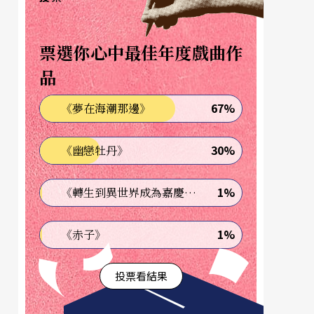
票選你心中最佳年度戲曲作
品
67%
《夢在海潮那邊》
30%
《幽戀牡丹》
1%
《轉生到異世界成為嘉慶君—發現我的祖先是詐騙集團!?》
1%
《赤子》
投票看結果