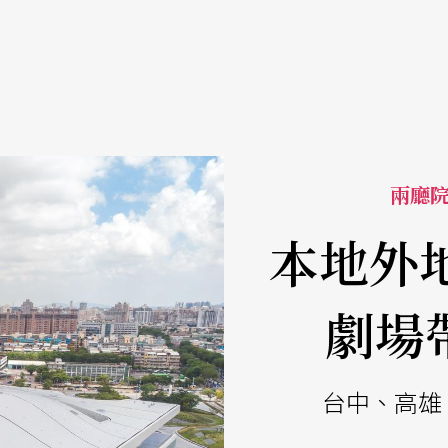
兩廳院
本地外
劇場
台中、高雄