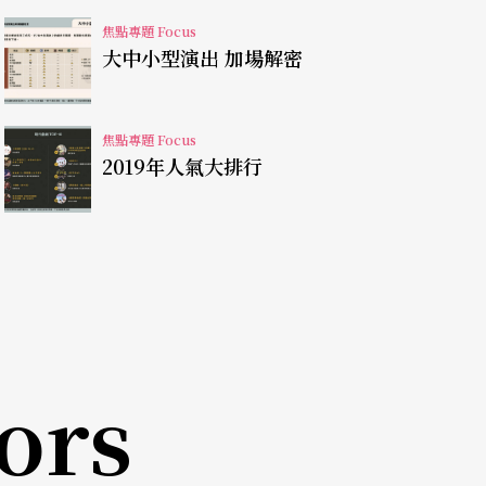
地區會員，41%來自屏東以外地區；若將地緣鄰近
焦點專題 Focus
大中小型演出 加場解密
81%，來自屏高南地區者則高達86%；移動距離
員則占4%。曾購買衛武營國家藝術文化中心演出
地區會員，45%來自高雄以外地區；若將地緣鄰近
焦點專題 Focus
2019年人氣大排行
9%；移動距離較遠的雙北地區會員占16%、中彰
員為觀察樣本，整體而言，三個新開幕場館的購票
觀眾，南部場館則高度仰賴鄰近地區觀眾。雙北地區
成中南部新開幕場館觀眾的相當顯著比例，但也顯
ors
。中部地區觀眾往南部場館移動或南部地區觀眾往
存在，惟仍待展現更多觀眾開發潛能。新開幕場館
不同比重的在地與外地觀眾集客魅力，無論在地觀