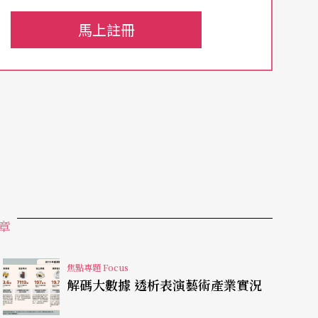
數分析，本文主要探討去年未討論議題。特別說
馬上註冊
至二○一九年曾購票的兩廳院售票系統會員，未包
析結論進行推論時請留意其適用範圍。
者說是焦慮，關於在地觀眾是否能支撐起場館營
其他地區觀眾是否願意為節目跨城市移動。分析報
售票系統會員來進行觀眾結構分析，以下首先探討
章
票系統會員，48%為台中地區會員
（註
3
）
，5
焦點專題 Focus
南投地區會員計入，來自中彰投地區者占58%；
解碼大數據 透析表演藝術產業實況
，屏高南地區會員則占8%。曾購買屏東演藝廳演出