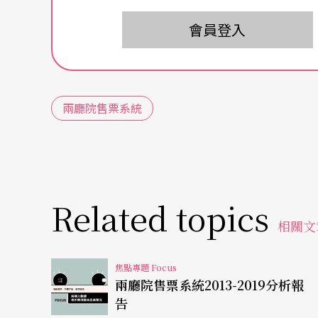
數，新增曾購買新場館演出節目票券的會員人
會員登入
明，以下觀眾數據分析對象僅包含二○一三年
含非會員身分的購票觀眾
（註
2
）
，讀者參考分
集客力大放送
在地與外地觀眾皆大幅增長
兩廳院售票系統
中南部新場館開幕前，時常聽到一種疑慮，或
運，以及在時間成本及付現成本雙重限制下，
告以曾購買新開幕場館演出節目票券的兩廳院
Related topics
觀眾地區結構。
相關文
曾購買臺中國家歌劇院演出節目票券的兩廳院售
焦點專題 Focus
2%來自台中以外地區；若將地緣鄰近的彰化及
兩廳院售票系統2013-2019分析報
告
移動距離較遠的雙北地區
（註
4
）
會員占21%