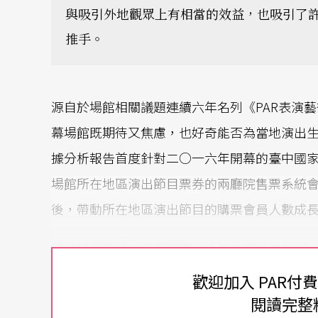
與吸引外地觀眾上有相當的效益，也吸引了
推手。
源自於場館相關議題連續六年名列《PAR表演
幕場館既期待又焦慮，也好奇能否為當地演出
據分析報告首度針對二○一六年開幕的臺中國
場館所在地區演出節目票券的兩廳院售票系統
後，帶動所在地區演出節目的購票會員人數成
延續關注新場館開幕議題，今年度報告首度將
入分析，同時增加分析面向。針對兩廳院售票
歡迎加入 PAR付
開幕前後期間
（註
1
）
，場館所在地區演出節目
閱讀完整