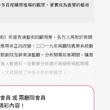
許多首度購票進場的觀眾，著實成為重要的藝術
藝術》年度表演藝術回顧現象，各方人馬對於新開
生態帶來正向改變，二○一九年兩廳院售票系統數
家歌劇院及屏東演藝廳，分析開幕前後期間，購買
會員人數資料。從數據分析顯示兩個新場館開幕
長，尤其開發了許多在地的新觀眾。
二○一八年十月開幕的衛武營國家藝術文化中心納
系統會員，分析面向除了去年報告已呈現的新場館
費會員 或 兩廳院會員
的平均每一場次購票會員人數及購票會員總人
精彩內容！