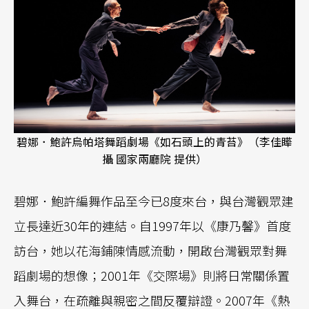
碧娜．鮑許烏帕塔舞蹈劇場《如石頭上的青苔》（李佳瞱
攝 國家兩廳院 提供）
碧娜．鮑許編舞作品至今已8度來台，與台灣觀眾建
立長達近30年的連結。自1997年以《康乃馨》首度
訪台，她以花海鋪陳情感流動，開啟台灣觀眾對舞
蹈劇場的想像；2001年《交際場》則將日常關係置
入舞台，在疏離與親密之間反覆辯證。2007年《熱