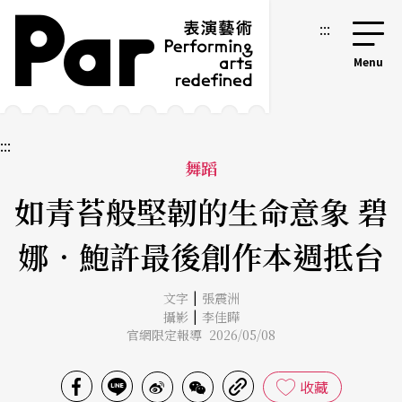
跳到主要內容區塊
網站導覽
:::
:::
舞蹈
如青苔般堅韌的生命意象 碧
娜．鮑許最後創作本週抵台
|
文字
張震洲
|
攝影
李佳瞱
官網限定報導 2026/05/08
收藏