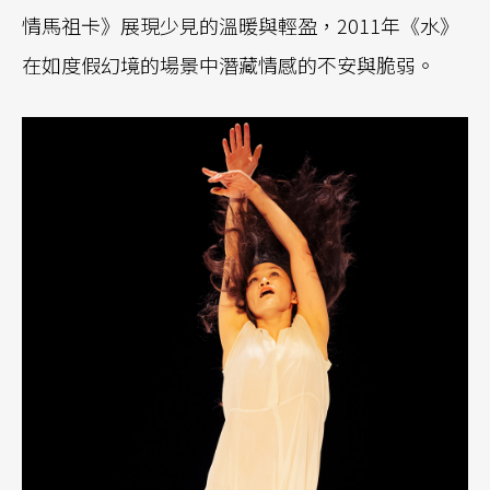
情馬祖卡》展現少見的溫暖與輕盈，2011年《水》
在如度假幻境的場景中潛藏情感的不安與脆弱。