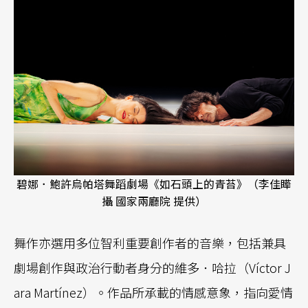
碧娜．鮑許烏帕塔舞蹈劇場《如石頭上的青苔》（李佳瞱
攝 國家兩廳院 提供）
舞作亦選用多位智利重要創作者的音樂，包括兼具
劇場創作與政治行動者身分的維多．哈拉（Víctor J
ara Martínez）。作品所承載的情感意象，指向愛情