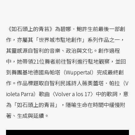
《如石頭上的青苔》為碧娜．鮑許生前最後一部創
作，亦屬其「世界城市駐地創作」系列作品之一，
其靈感源自智利的音樂、政治與文化。創作過程
中，她帶領21位舞者前往智利進行駐地觀察，並回
到舞團基地德國烏帕塔（Wuppertal）完成最終創
作。作品標題取自智利民謠詩人薇奧蕾塔．帕拉（V
ioleta Parra）歌曲〈Volver a los 17〉中的歌詞，意
為「如石頭上的青苔」，隱喻生命在時間中緩慢附
著、生成與延續。