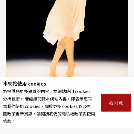
本網站使用 cookies
碧娜．鮑許烏帕塔舞蹈劇場《如石頭上的青苔》（李佳瞱
為提供您更多優質的內容，本網站使用 cookies
攝 國家兩廳院 提供）
分析技術。 若繼續閱覽本網站內容，即表示您同
我同意
意我們使用 cookies，關於更多 cookies 以及相
2013年《穆勒咖啡館》與《春之祭》同台呈現，前
關政策更新資訊，請閱讀我們的隱私權政策與使用
者以反覆動作召喚身體記憶，後者則於泥地之上推
條款。
向集體儀式與生死邊界；2015年《巴勒摩、巴勒