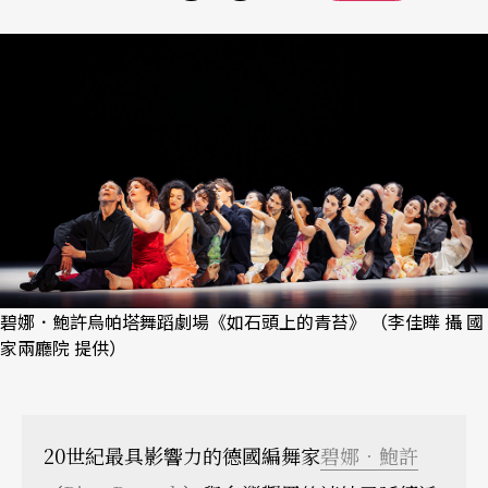
碧娜．鮑許烏帕塔舞蹈劇場《如石頭上的青苔》 （李佳瞱 攝 國
家兩廳院 提供）
20世紀最具影響力的德國編舞家
碧娜．鮑許