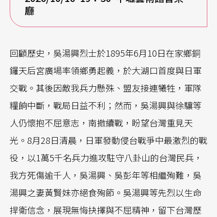
廳
回顧歷史，吳湯興烈士於1895年6月10日在家鄉銅
鑼天后宮廣場率領鄉勇起義，於大湖口首度與日軍
交戰。其後因敵我兵力懸殊、盟友接連犧牲，軍隊
糧餉中斷，戰局日益不利；然而，吳湯興與徐驤等
人仍懷抱不屈意志，南撤續戰，盼望台灣重見天
光。8月28日清晨，日軍發動侵台戰爭中最激烈的戰
役，以1萬5千名兵力進攻駐守八卦山的台灣民兵，
我方死傷逾千人，吳湯興、吳彭年等相繼殉難，吳
湯興之妻黃賢妹亦絕食殉節。吳湯興等先烈以生命
捍衛信念，展現無悔抉擇與不屈精神，留下台灣歷