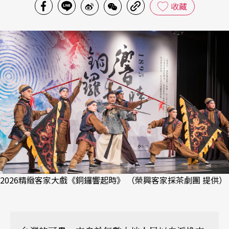
收藏
2026精緻客家大戲《銅鑼響起時》 （榮興客家採茶劇團 提供）