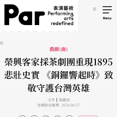
跳到主要內容區塊
網站導覽
:::
:::
戲劇(曲)
榮興客家採茶劇團重現1895
悲壯史實 《銅鑼響起時》致
敬守護台灣英雄
|
文字
張震洲
官網限定報導 2026/06/17