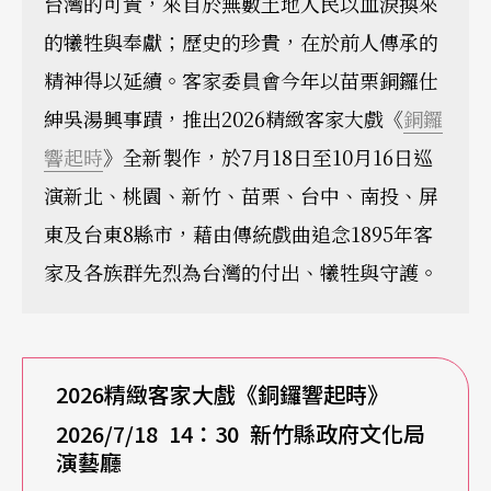
台灣的可貴，來自於無數土地人民以血淚換來
的犧牲與奉獻；歷史的珍貴，在於前人傳承的
精神得以延續。客家委員會今年以苗栗銅鑼仕
紳吳湯興事蹟，推出2026精緻客家大戲《
銅鑼
響起時
》全新製作，於7月18日至10月16日巡
演新北、桃園、新竹、苗栗、台中、南投、屏
東及台東8縣市，藉由傳統戲曲追念1895年客
家及各族群先烈為台灣的付出、犧牲與守護。
2026
精緻客家大戲《銅鑼響起時》
2026/7/18 14
：30
新竹縣政府文化局
演藝廳