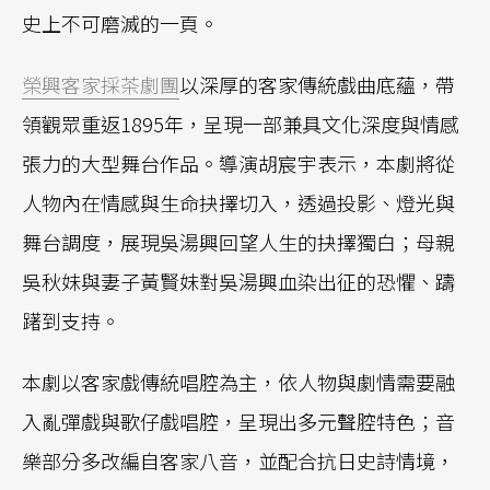
史上不可磨滅的一頁。
榮興客家採茶劇團
以深厚的客家傳統戲曲底蘊，帶
領觀眾重返1895年，呈現一部兼具文化深度與情感
張力的大型舞台作品。導演胡宸宇表示，本劇將從
人物內在情感與生命抉擇切入，透過投影、燈光與
舞台調度，展現吳湯興回望人生的抉擇獨白；母親
吳秋妹與妻子黃賢妹對吳湯興血染出征的恐懼、躊
躇到支持。
本劇以客家戲傳統唱腔為主，依人物與劇情需要融
入亂彈戲與歌仔戲唱腔，呈現出多元聲腔特色；音
樂部分多改編自客家八音，並配合抗日史詩情境，