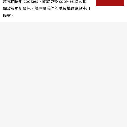
意我們使用 cookies，關於更多 cookies 以及相
關政策更新資訊，請閱讀我們的隱私權政策與使用
2%
條款。
《轉生到異世界成為嘉慶君—發現我的祖先是詐騙集團!?》
1%
《赤子》
投票看結果
銅鑼響起時
榮興客家採茶劇團