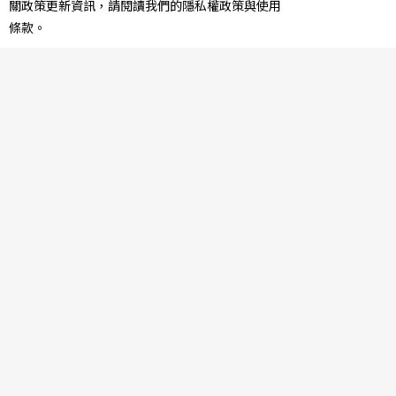
君處長也提及西班牙「烈士谷」（Valle de los Caíd
關政策更新資訊，請閱讀我們的隱私權政策與使用
條款。
os）：烈士谷為佛朗哥所建的大型紀念設施，至今
在西班牙社會仍具有複雜且爭議的論爭。因此我在
此行也安排了前往烈士谷參訪。實際抵達後，壯觀
的規模與空間所帶來的壓迫與沉重感，令人難以忽
視；宗教象徵與政治權力在此交織，也讓人對這個
世界的現況產生更多疑問。