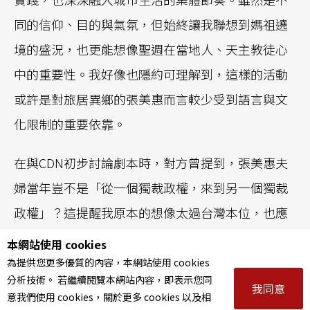
同的信仰、目的與氣氛，但始終讓我聯想到媽祖遶
境的盛況，也更能想像聖週在當地人、天主教徒心
中的重要性。我好像也隱約可理解到，這樣的活動
或許是對旅居異鄉的張美惠而言較少受到語言與文
化限制的重要依靠。
在與CDN初步討論劇本時，對方曾提到，張美惠夫
婦當年豈不是「從一個獨裁政權，來到另一個獨裁
政權」？這提醒我原本的想像太過台灣本位，也應
思考在佛朗哥（Francisco Franco）統治下的西班
本網站使用 cookies
牙以及她來到西班牙後所處的歷史環境。正巧不久
為提供您更多優質的內容，本網站使用 cookies
分析技術。 若繼續閱覽本網站內容，即表示您同
後我在參觀中正紀念堂「自由花蕊」展覽時，張惠
我同意
意我們使用 cookies，關於更多 cookies 以及相