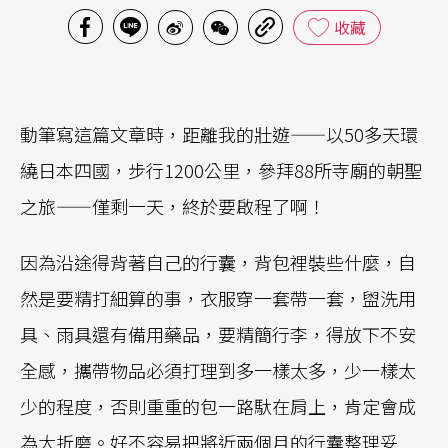
收藏
動筆寫這篇文章時，距離我的壯遊——以50多天環
繞日本四國，步行1200公里，參拜88所寺廟的朝聖
之旅——僅剩一天，終於要啟程了啊！
因為沿途得背著自己的行囊，背包裡裝些什麼，自
然是要精打細算的事，衣服穿一套帶一套，盥洗用
具、雨具還有備用藥品，要精簡行李，得放下不安
全感，攜帶物品必須打理到多一樣太多，少一樣太
少的程度，否則重重的包一路馱在肩上，肯定會成
為大折磨。好不容易把將近兩個月的行囊整理妥