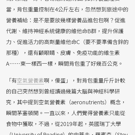
當，背包重量控制在4公斤左右，忽然想到旅途中的
營養補給：是不是要放幾樣營養品進包包啊？促進
代謝、維持神經系統健康的維他命B群，提升保護
力、促進活力的高劑量維他命C（要不要準備含鋅的
那種），還有顧眼睛、皮膚、免疫功能的維生素
A……東一樣西一樣，瞬間背包重了好幾百公克。
「有
空氣營養素
啊，傻蛋」，對背包重量斤斤計較
的自己突然想到曾經讀過幾篇大腦與神經科學研
究，其中提到空氣營養素（aeronutrients）概念，
瞬間茅塞頓開。一直以來，人們覺得營養素只能從
食物中獲取，不過，從2019年起，英國瑞丁大學
（University of Reading）的史蒂夫．羅賓森（Stev