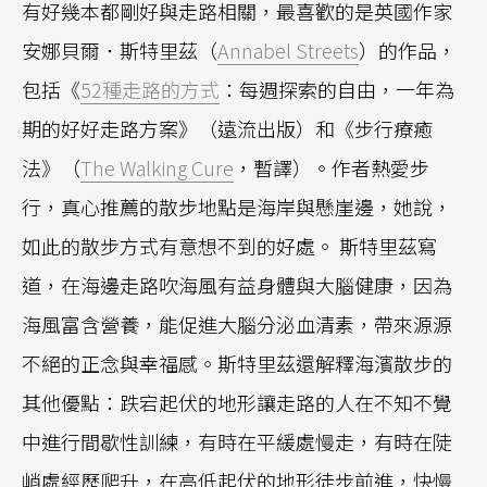
有好幾本都剛好與走路相關，最喜歡的是英國作家
安娜貝爾．斯特里茲（
Annabel Streets
）的作品，
包括《
52種走路的方式
：每週探索的自由，一年為
期的好好走路方案》（遠流出版）和《步行療癒
法》（
The Walking Cure
，暫譯）。作者熱愛步
行，真心推薦的散步地點是海岸與懸崖邊，她說，
如此的散步方式有意想不到的好處。 斯特里茲寫
道，在海邊走路吹海風有益身體與大腦健康，因為
海風富含營養，能促進大腦分泌血清素，帶來源源
不絕的正念與幸福感。斯特里茲還解釋海濱散步的
其他優點：跌宕起伏的地形讓走路的人在不知不覺
中進行間歇性訓練，有時在平緩處慢走，有時在陡
峭處經歷爬升，在高低起伏的地形徒步前進，快慢