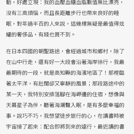
動，好處立現：我的血壓血糖血脂數值無比漂亮，
沒有三高煩惱，而且長距離步行也帶來良好的睡
眠，對年過半百的人來說，這幾樣無疑是最值得炫
耀的奢侈品，有錢也買不到。
在日本四國的朝聖路途，會經過城市和鄉村，除了
在山中行走，還有好一大段會沿著海岸徐行，我最
最期待的一段，就是高知縣的海濱地區了！那裡臨
著太平洋，有壯闊卻又寧靜的風景；那段路途中的
某一天，我特別安排落腳在海岬邊的住宿，想像與
天幕星子為伴，聽著海潮聲入眠，是有多麼幸福的
事。說巧不巧，我想望徒步旅行的心，在讀書時被
宇宙接了起來：配合即將到來的遠行，最近讀的書