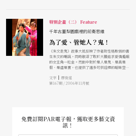
play」；南方遊戲「玩樂廣場」；南方夜間秀「繽
紛樂」、「新影樂」、「13樂」。 「樂 Touch」
邀請邀請第一屆台北數位藝術獎首獎得主曾偉豪，
利用油墨導電原理之互動裝置藝術，讓觀眾親身
特別企畫（二） Feature
DIY，創造屬於自己的聲響；「樂Feel」結合 音
千年古董梨園戲裡的前衛思維
樂、文字、影像、裝置藝術以及燈光投射，來傳達
童年、飛翔、夢想之意念，製造出另類的Lounge
為了愛、管她人？鬼！
Bar情境；「樂Move」則以4D特效程式，3D立體
視覺、創造眩目之感官效果。「樂play」則為高中
《朱文走鬼》故事大抵反映了作者對性格軟弱的書
生設計，讓學生親自動手操作音樂軟體。 另外
生朱文的嘲諷，同時歌頌了敢於大膽追求愛情婚姻
「玩樂廣場」將邀請配合獨立唱片銷售以及創意藝
的女主角一粒金。而劇中對於是人是鬼、是真是
術市集、街頭藝人表演、出身「春天吶喊」的地下
假、是虛是實，也提供了諸多可供詮釋的曖昧空
樂團共同演出。夜間的重頭戲則是在主舞台的南方
間。
夜間秀， 「繽紛樂」邀請日本「異次元音爆者」
|
文字
廖俊逞
宮岡攝，與台灣數位音樂創作者史擷詠，以「肢體
第167期 / 2006年11月號
音樂互動裝置」，打造台灣版 「Blue Man
Group」；「新
免費訂閱PAR電子報，獲取更多藝文資
訊！