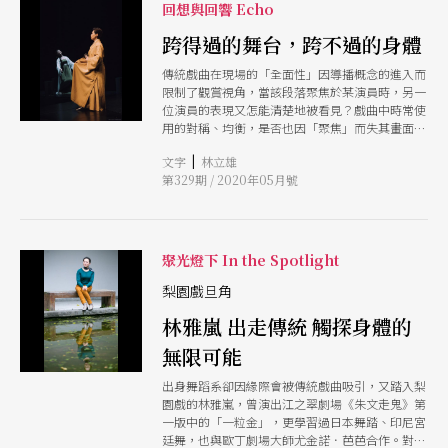
開各部位的「眼睛」為指示，更著重在「部位與空
回想與回響 Echo
間所產生的細微體會｣，因此，在練習中除了努力
跨得過的舞台，跨不過的身體
感知少用的身體部位之外，也需要更專注地覺察動
作時的氣流、風的吹動、光線的溫度、與建築物的
傳統戲曲在現場的「全面性」因導播概念的進入而
距離、所在空間的材質等關係。由於蘆川在過程中
限制了觀賞視角，當該段落聚焦於某演員時，另一
給予的指示相當明確，使學員容易進入、感知身
位演員的表現又怎能清楚地被看見？戲曲中時常使
體。至於模擬大自然的想像練習，則產生放棄自
用的對稱、均衡，是否也因「聚焦」而失其畫面與
我、歸零，而後改變身體質感以達到變身的效果。
意義上的完整？更甚至，鏡頭有沒有可能影響表
但第一次對變身有明顯的感受，是在Rika於1999年
|
文字
林立雄
演？這都是我在線上展演中，所看見、察覺到的問
所帶的「身體花園日本舞踏工作坊」中，為期10天
第329期 / 2020年05月號
題。當然，在呈現的燃眉之急下，《朱文走鬼》在
的工作坊，她不斷提到「舞踏的精神是真實」。第
直播上的表現包含字幕安插、角色特寫等都已經可
7天的練習是要做出「身體扭曲，無法控制，但強
以看見精密的計算與設計，實屬難得。
烈地要向前進」，我想像自己是一名智力停留在
7、8歲的腦性麻痺患者，半身不遂，母親引導我往
前。我真實地感受自己沉甸甸的身體，感受手部、
聚光燈下 In the Spotlight
骨骼緊緊貼著地板給予的支撐、兩手及上身肌肉在
梨園戲旦角
匍匐前進時的鬆緊、風吹過毛孔的清涼，汗水在身
體出力間慢慢成滴滑落，
林雅嵐 出走傳統 觸探身體的
無限可能
出身舞蹈系卻因緣際會被傳統戲曲吸引，又踏入梨
園戲的林雅嵐，曾演出江之翠劇場《朱文走鬼》第
一版中的「一粒金」，更學習過日本舞踏、印尼宮
廷舞，也與歐丁劇場大師尤金諾．芭芭合作。對林