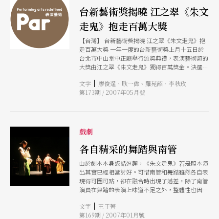
現代劇場語彙（戲、舞、歌、偶戲、多媒體）跨越
台新藝術獎揭曉 江之翠《朱文
古／今、虛／實，與世界名著中的同名女子對話，
走鬼》抱走百萬大獎
最吸引我的是，達辛妮亞．朗法德以黑色喜劇享譽
國際，這場對話的氛圍和內涵，可望從女人的歎息
【台灣】 台新藝術獎揭曉 江之翠《朱文走鬼》抱
聲中抽拔出來，一新耳目。 《朱文走鬼》也以女
走百萬大獎 一年一度的台新藝術獎上月十五日於
性角色為主軸，看得到江之翠沉浸南管藝術十多年
台北市中山堂中正廳舉行頒獎典禮，表演藝術類的
的功力，並從戲和舞美的角度，幽微地揉入了日本
大獎由江之翠《朱文走鬼》獨得百萬獎金。決選評
舞踏、能劇，讓徘徊於虛實之間的人鬼之戀吃透戲
審認為，在《朱文走鬼》中， 江之翠劇團邀請了
曲無中作有的美感，具足戲劇的說服力，非叫人驚
|
文字
廖俊逞、耿一偉、羅苑韶、李秋玫
日本「友惠靜嶺與白桃房」合作，很純熟地、極簡
豔不可。 林琬千 政治大學駐校藝術家 本月我要看
第173期 / 2007年05月號
地將傳統的南管音樂、梨園戲文本，與日本能劇、
羊喚劇場工作室《羊喚．楊喚》 童年的夢，最美
舞踏的美學融合在一起，產生了很純粹的藝術 新
前一陣子在瀏覽近期的演出訊息時，忽然被一個小
作。這個作品代表了江之翠劇團十幾年來默默耕
小的標題吸引住了，「羊喚劇場工作室【創團作
耘、實驗創新的一個重要成果，同時，讓我們看見
品】《羊喚．楊喚》非童話劇場」。什麼是「羊
跨文化合作以及從傳統創新的藝術發展路線的可行
戲劇
喚．楊喚」/什麼是「非童話」，而居然有一個工
性，值得高度 肯定。本屆表演藝術的決審委員包
作室叫做羊喚？？我有一種小孩的玩具被侵佔的感
括：國立台北藝術大學戲劇學院院長鍾明德、法國
各自精采的舞踏與南管
覺，好像有「楊喚是我的！」那樣的氛圍，但同時
秋季藝術節總監瑪莉．可麗（Marie Collin）、韓
也有一種很親切的感受油然而生，原來，「詩」，
由於劇本本身詼諧逗趣，《朱文走鬼》若是照本演
國首爾表演藝術節總監金哲理、香港二十進念體藝
還沒有從地球上消失，讀詩的人也還有，寫詩的人
出其實已經相當討好。可惜南管和舞踏雖然各自表
術總監榮念曾、南台科技大學講師楊美英等五人。
也還在，而童詩（雖然我一直沒有把楊喚的詩視為
現得可圈可點，卻在融合時出現了落差，除了南管
（廖俊逞） 首屆應用音樂博覽會「南方樂浪」 南
童詩）也仍然有欣賞的人，這些事情是如此的令人
演員在舞踏的表演上味道不足之外，整體性也因為
藝大登場 國立台南藝術大學應用音樂系將於五月
欣慰。 記憶回到那一本詩集，小時候常常跟大人
這樣的落差而被削弱。
十九至二十日，於校內銅境廣場舉行首屆音樂博覽
去逛舊書攤，《楊喚詩集》好像是從舊書攤買來
|
文字
王于菁
會「南方樂浪」。現場分為南方主題館「樂
的，經常翻來覆去地讀，記
第169期 / 2007年01月號
Touch」、「樂feel」、「樂move」以及「樂