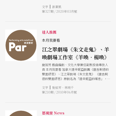
雅嵐來說，這些過程讓她進一步思考亞洲國家在傳
|
文字
游富凱
統表演上的通則，也使她反思在梨園戲或舞蹈的表
第327期 / 2020年03月號
演問題，試圖去找到動作方法；重要的是，從中學
習傳統素材如何在當代劇場裡應用。
達人推薦
本月我要看
江之翠劇場《朱文走鬼》、羊
喚劇場工作室《羊喚．楊喚》
施如芳 戲曲編劇、文化大學兼任副教授級專技人
員 本月我要看 加拿大達辛妮亞劇團《唐吉軻德的
雙面繆思》、江之翠劇場《朱文走鬼》 《唐吉軻
德的雙面繆思》原劇名為「達辛妮亞的嘆息」，中
譯名所以拈出「唐吉軻德」而捨「達辛妮亞」，想
|
文字
施如芳、林琬千
必是因為賽凡提斯《唐吉軻德》所創造的這個騎士
第210期 / 2010年06月號
形象，早已跨越文學和國界，相較之下，被唐吉軻
德私心自許（而當事人毫不知情）並重新命名的
「意中人」達辛妮亞，吸票的能量實在輸唐吉軻德
太多。這個中譯名很容易讓人有「項羽的女人」、
「布萊希特的情婦」之類的聯想，但實際上，這個
藝視窗 News
作品是達辛妮亞劇團的主導（演）者，藉著豐富的