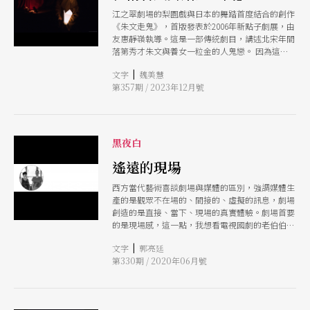
江之翠劇場的梨園戲與日本的舞踏首度結合的創作
《朱文走鬼》，首版發表於2006年新點子劇展，由
友惠靜嶺執導。這是一部傳統劇目，講述北宋年間
落第秀才朱文與養女一粒金的人鬼戀。 因為這項
演出計畫，江之翠與日本舞踏團體「友惠靜嶺與白
|
文字
魏美慧
桃房」開始密集接觸，先是在上半年請來蘆川羊
第357期 / 2023年12月號
子、天乃宇受美等3位舞踏表演者來台舉辦兩次舞
踏工作坊，然後再由導演友惠靜嶺與江之翠進行密
集排練，但其實，這不是我首次接觸舞踏。 在舞
踏中「變身」 我與舞踏的初接觸是在1994年，臺
北藝術大學舉辦的工作坊，那是我第一次看到大野
黑夜白
一雄示範，看到一位年邁的男性模擬女性動作，還
有大野慶人帶領學員做的步行練習。整體而言，並
遙遠的現場
不吸引我。後來回想，當時我認為雅俗共賞的藝
西方當代藝術喜談劇場與媒體的區別，強調媒體生
術，需要合乎小孩與年長者的喜好，習慣的是和
產的是觀眾不在場的、間接的、虛擬的訊息，劇場
諧、對稱的美感，大野一雄透過表演所要傳達的事
創造的是直接、當下、現場的真實體驗。劇場首要
物，對我是陌生的，以至於無法在短時間內產生共
的是現場感，這一點，我想看電視國劇的老伯伯也
鳴。像初看Rika（秦Kanoko）的舞踏時，我對她
不會反對；可是，劇場必須和劇場以外的其他地方
髒、壞、不整的服裝及造型感到質疑，直到整個人
|
文字
郭亮廷
截然對立，這很像電子媒體時代的劇場，被逼到絕
被帶入她的表演，感覺到她一顰一笑中的精神性與
第330期 / 2020年06月號
境的某種症狀。失去和其他地方的地緣關係，劇場
動靜，開始思考表演中想傳達什麼之後 ，才喜歡
的「現場」要座落在何處呢？同樣的道理，沒有過
看Rika的表演。 第二次接觸舞踏是在1995年，與
去和未來，那個「當下」究竟是什麼？
江之翠團員一起參加由「多面向舞蹈劇場」主辦，
蘆川明乃帶領的「另類舞蹈營｣。蘆川的引導以打