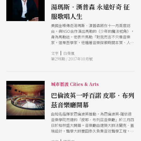
湯瑪斯．漢普森 永遠好奇 征
服歌唱人生
美國金嗓傳奇湯瑪斯．漢普森將在十一月首度訪
台，與NSO合作演出馬勒的《少年的魔法號角》，
身為馬勒迷，他表示馬勒「對我而言不只是音樂
家，還是哲學家，他藉著音樂探索時間本質、人類
靈性，甚至是一整個宇宙。」作為自我要求甚高的
|
文字
白斐嵐
聲樂家，他說：「（歌者）不管是演唱會還是歌劇
第298期 / 2017年10月號
演出，都像運動一樣耗費體力與智力，更是精神層
面的付出。同時，我們還要讓自己變得敏銳，才能
在台上重現那些已經被他人創造出來的作品。這關
乎著『我們是誰』及『我們呈現的作品是什
麼』。」
城市藝波 Cities & Arts
巴倫波英一呼百諾 皮耶．布列
茲音樂廳開幕
由知名指揮家巴倫波英推動，為巴倫波英-薩依德
音樂學院而建的「皮耶．布列茲音樂廳」於三月四
日於柏林盛大開幕。音樂廳由建築大師法蘭克．蓋
瑞設計，聲學大師豐田泰久負責音效聲學工程，為
了巴倫波英這個以音樂追求和平為目標的音樂學