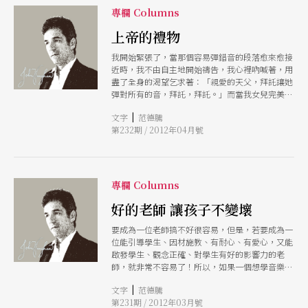
專欄 Columns
上帝的禮物
我開始緊張了，當那個容易彈錯音的段落愈來愈接
近時，我不由自主地開始禱告，我心裡吶喊著，用
盡了全身的渴望乞求著：「親愛的天父，拜託讓她
彈對所有的音，拜託，拜託。」而當我女兒完美地
彈奏完那討厭的段落時，我居然抬頭仰望著天花
|
文字
范德騰
板，非常誠懇地對著天花板說著：「感謝主！」
第232期 / 2012年04月號
專欄 Columns
好的老師 讓孩子不變壞
要成為一位老師搞不好很容易，但是，若要成為一
位能引導學生、因材施教、有耐心、有愛心，又能
啟發學生、觀念正確、對學生有好的影響力的老
師，就非常不容易了！所以，如果一個想學音樂的
孩子，能遇到一位這樣的老師，那當然，這個孩子
|
文字
范德騰
不會變壞。
第231期 / 2012年03月號