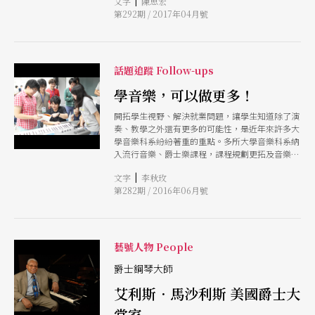
|
文字
陳思宏
院，分毫不收。他們一起催生音樂學院、音樂廳的
第292期 / 2017年04月號
落成，完全沒有商業考量，以人道主義為宗旨，讓
柏林多了充滿人文氣息的全新音樂地標。
話題追蹤 Follow-ups
學音樂，可以做更多！
開拓學生視野、解決就業問題，讓學生知道除了演
奏、教學之外還有更多的可能性，是近年來許多大
學音樂科系紛紛著重的重點。多所大學音樂科系納
入流行音樂、爵士樂課程，課程規劃更拓及音樂相
關產業種種環節，甚至結合產業界提供實習實作機
|
文字
李秋玫
會，讓音樂學子能夠順利提早與社會接軌，學用得
第282期 / 2016年06月號
以銜接，以豐富音樂學養開拓自己未來。
藝號人物 People
爵士鋼琴大師
艾利斯．馬沙利斯 美國爵士大
當家