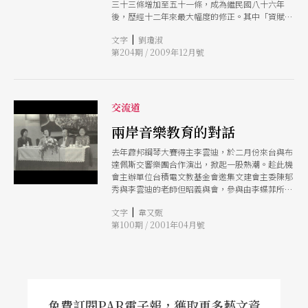
三十三條增加至五十一條，成為繼民國八十六年
年底即將達成計畫，圓滿地畫下句點。 從2006年
後，歷經十二年來最大幅度的修正。其中「資賦優
的聖誕節前夕啟動，由世界首創專為兒童而辦的
異專章」第三十五條第一項第二款明訂「國民教育
「紙風車319鄉村兒童藝術工程」是一個完全由民
|
文字
劉瓊淑
階段：採分散式資源班、巡迴輔導班、特殊教育方
間發起、募款而成的表演活動，目的在讓每個孩子
第204期 / 2009年12月號
案辦理。」對藝術教育衝擊最大，未來不只國中、
接觸藝術、享受藝術、病感受到藝術的創意與美
小學音樂班，還有美術班、舞蹈班甚至體育班等等
好。經過1,800個日子、29萬公里的路程、372場次
都即將廢除。 此舉可免除現有藝術才能班學生人
的努力，計畫走遍全台灣319個鄉鎮，在空地、廟
數過多、以及部分學校假資賦優異之名行能力編班
口、學校禮堂、封街的馬路上演出。歷經無數的歡
而傾向升學之實。然而同時也引起許多學生家長以
交流道
笑和感動，也將進入倒數計時的階段。最後四場的
及教師們的反彈，認為細則尚未底定即草率通過法
演出自11月5日起，從新竹、台南、高雄一路演到
案，造成全國藝術才能的教育政策大地震，並終結
兩岸音樂教育的對話
台北，最後是12月3日在新北市萬里鄉的演出。期
了台灣三十年的音樂班教育。藝術教育有其特殊
待最後的時刻能邀請更多人一起見證歷史，感受成
去年蕭邦鋼琴大賽得主李雲迪，於二月份來台與布
性，國內的藝術學校專才培育無法與國外相提並
功的喜悅。（李秋玫） 2011臺北詩歌節「詩的小
達佩斯交響樂團合作演出，掀起一股熱潮。趁此機
論，恢復常態編班是否將使得資賦優異學生分散，
宇宙」 多項展演11月底登場 臺北詩歌節今年的主
會主辦單位台積電文教基金會邀集文建會主委陳郁
造成排課、授課與學習皆產生困難，恐怕導致藝術
題為「小宇宙」，將市民的文化生活繪為一張詩的
秀與李雲迪的老師但昭義與會，參與由李蝶菲所主
的發展不進反退？
星圖，包含歷史、地域、美學、族群、性別的向
持的兩岸音樂教育與教學心得的座談會。以下即為
度，融合不同感官層次，以不同形式展演。活動以
|
文字
韋又甄
當天座談會的主要内容。
長達七小時的詩歌接力賽「為
第100期 / 2001年04月號
免費訂閱PAR電子報，獲取更多藝文資