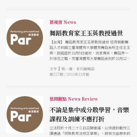
藝視窗 News
舞蹈教育家王玉英教授過世
【台灣】 舞蹈教育家王玉英教授過世 培育無數舞
蹈人才的國立臺灣體育大學體育舞蹈系所主任王玉
英，因癌症於10月9日過世，消息傳來，舞蹈界一
片悼念之聲，而臺灣體育大學舞蹈系則於10月12日
至23日在系上進行追思。 王玉英教授為臺灣體育
|
文字
耿一偉、本刊編輯部
大學舞蹈系之系所主任兼副校長，中國舞等地方民
第227期 / 2011年11月號
族舞蹈為其專門研究的領域。而長年扶持中台灣的
舞蹈學子，在舞蹈教育者與編舞家的蔡麗華手中接
下臺灣體育大學舞蹈系的主持工作，並曾擔任臺灣
體育大學代理校長一職。此外，身為新竹人的她也
是成立卅三年的新竹市欣蕾舞蹈團團長，為舞蹈教
藝聞觀點 News Review
育資源較為匱乏的新竹中部地區持續扎根。王玉英
教授病故後，她的學生們於Facebook成立專頁
不論是集中或分散學習，音樂
「王玉英教授」，舞蹈良師和學生的深厚情誼，從
課程及訓練不應打折
學生們的追憶緬懷中深刻映現。（鄒欣寧） 紙風
車319鄉村兒童藝術工程 即將抵達終點 結合創意、
立法院於十月二十三日召開會議，以快速的動作三
美學、愛與關懷的「紙風車319鄉村兒童藝術工
讀通過「特殊教育法修正草案」，將條文由原來的
程」，經過了五年在台灣各鄉鎮的奔走，終於在今