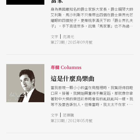
身為美國最知名的爵士家族大家長，爵士鋼琴大師
艾利斯．馬沙利斯不只是帶出四個在爵士樂界光芒
耀眼的四個兒子，更是桃李滿天下的「爵士界孔夫
子」，手下高徒眾多，說是「馬家軍」也不為過！
而出身紐奧良的他，演奏風格並非傳統紐奧良爵士
|
文字
沈鴻元
而已，他說：「我兒子溫頓（小號大師）曾形容我
第273期 / 2015年09月號
的音樂是「跨界音樂」，跨過了紐奧良傳統與所謂
的現代藝術。而我自己，則認為重點在於我想寫什
麼樣的曲子，以及我想演奏什麼樣子的作品。」
專欄 Columns
這是什麼鳥樂曲
當我發現一顆小小的蛋在鳥籠裡時，我驚訝得目瞪
口呆。接著，我開始興奮得手舞足蹈，那就像你拿
著對中大獎的樂透彩券時會有的亂跳亂叫一樣。我
等不及要告訴別人，但是當時，我太太不在家，我
的兩個女兒都在學校。我看著我家正懶懶地倒在地
|
文字
范德騰
上睡到打呼的黃金獵犬珊迪，忍不住把牠搖醒，對
第233期 / 2012年05月號
著一臉疑惑的牠大叫：「珊迪，我們有小寶寶了
耶！」