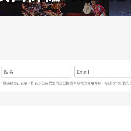
。我跟她說：「鳥會下蛋，對吧？如果牠們太在乎
下蛋了。給我多幾顆蛋吧，我不在乎牠們是不是可
*通過遞交此表格，即表示您接受並同意已閱讀本網站的使用條款，私隱政策和個人