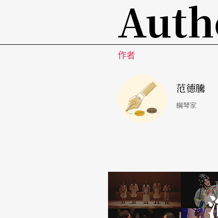
Auth
當人們要為寵物取名時，有很多時候會依牠的
小黃或是小白。我們家的鳥一隻是綠色的，一
作者
過了一個星期，鳥籠中共出現了四顆蛋，我也
把手電筒放在蛋後面，看看蛋的顏色的方法。
范德騰
就像是我們平常會吃的火腿蛋、蛋炒飯或是茶
鋼琴家
的灰色，那表示，那顆蛋裡面會有想要繼續長
我們仔細地用手電筒檢查了每一顆蛋，除了一
色的蛋，把它們煎成小小荷包蛋，並將那顆不
一些變化。
多給我幾顆蛋吧！！