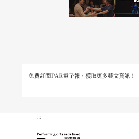
「啊？小鳥？哪種鳥？憤怒鳥？」她緊張地問
下的蛋會不會孵出小鳥，牠們可能嚇得都不敢
以孵出什麼！」
免費訂閱PAR電子報，獲取更多藝文資訊！
:::