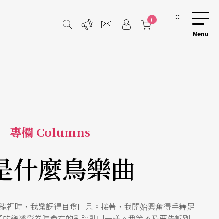
:::
0
專欄 Columns
是什麼鳥樂曲
籠裡時，我驚訝得目瞪口呆。接著，我開始興奮得手舞足
獎的樂透彩券時會有的亂跳亂叫一樣。我等不及要告訴別