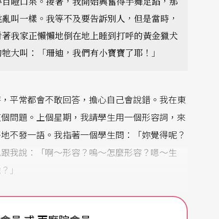
得目瞪口呆。接著，我開始興奮得手舞足蹈，那
跳亂叫一樣。我等不及要告訴別人，但是當時，
看著我家正懶懶地倒在地上睡到打呼的黃金獵犬
的牠大叫：「珊迪，我們有小寶寶了耶！」
時，平常都會不敢回答，擔心自己會說錯。我在東
這個問題。上個星期，我請學生用一個形容詞，來
靜地不發一語。我指著一個學生問：「妳覺得呢？
地跟我說：「啊～形容？嗚～怎麼形容？嗯～生
識？」