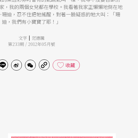
家，我的兩個女兒都在學校。我看著我家正懶懶地倒在地
—珊迪，忍不住把牠搖醒，對著一臉疑惑的牠大叫：「珊
迪，我們有小寶寶了耶！」
|
文字
范德騰
第233期 / 2012年05月號
收藏