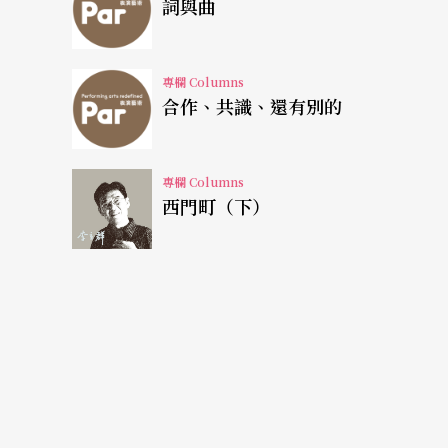
詞與曲
「哪一隻？」
專欄 Columns
「什麼時候？」
合作、共識、還有別的
「蛋怎麼生的？」
專欄 Columns
西門町（下）
「我們要怎麼辦？」
……………
我們很久都沒這麼興奮過，一回到家就立刻上
的資料。當我太太回到家時，我和華妍迅速地
息。再晚一點，我大女兒——華寧也回家了，
後全家人一起「雞飛狗跳」。