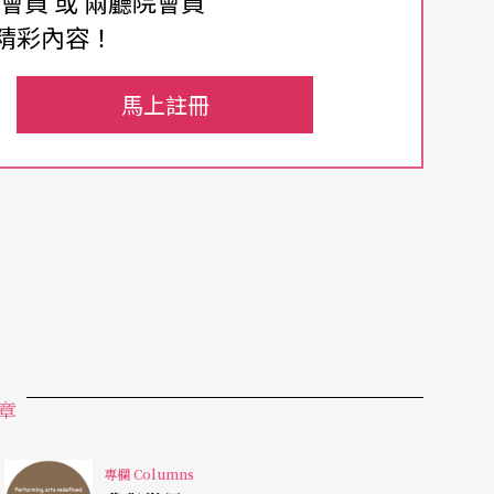
費會員 或 兩廳院會員
不是很肯定。總之，我實在是沒料想到我可能又要
精彩內容！
，這兩隻鸚鵡是她去年的生日禮物，她總是一天到
回答都是：「應該不會。」
馬上註冊
，我驚訝得目瞪口呆。接著，我開始興奮得手舞足
的亂跳亂叫一樣。我等不及要告訴別人，但是當
我看著我家正懶懶地倒在地上睡到打呼的黃金獵犬
牠大叫：「珊迪，我們有小寶寶了耶！」然後我又
見到她，就迫不及待地跟她說：「我們的鳥下了一
章
就以機關槍的速度問了一連串的問題：
專欄 Columns