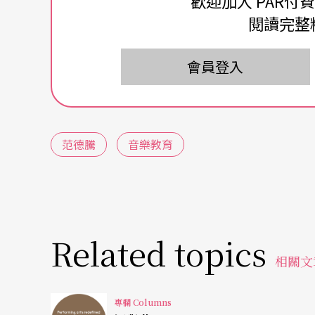
歡迎加入 PAR付
檸檬下蛋了！嗯～或許是萊姆下的蛋，其實我
閱讀完整
當爸爸了！我的小女兒——華妍一定會很興奮
晚問我：「牠們會生小寶寶嗎？」而我通常的
會員登入
上個星期，當我發現一顆小小的蛋在鳥籠裡時
蹈，那就像你拿著對中大獎的樂透彩券時會有
范德騰
音樂教育
時，我太太不在家，我的兩個女兒都在學校。
——珊迪，忍不住把牠搖醒，對著一臉疑惑的
開始開心得又叫又跳。
一個小時之後，我到學校去接小女兒放學，一
Related topics
相關文
顆蛋！」我看到她的笑容變得好燦爛，接著她
「什麼？」
專欄 Columns