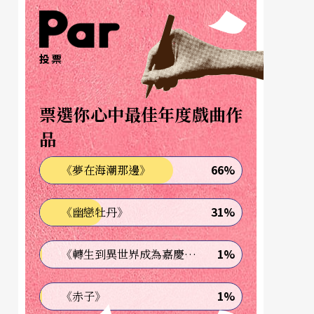
投票
票選你心中最佳年度戲曲作
品
66%
《夢在海潮那邊》
31%
《幽戀牡丹》
1%
《轉生到異世界成為嘉慶君—發現我的祖先是詐騙集團!?》
1%
《赤子》