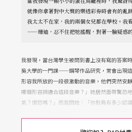
當我發現一顆小小的蛋在鳥籠裡時，我驚訝
就像你拿著對中大獎的樂透彩券時會有的亂
我太太不在家，我的兩個女兒都在學校。我
——珊迪，忍不住把牠搖醒，對著一臉疑惑
我發現，當台灣學生被問到書上沒有寫的答案
吳大學的一門課——鋼琴作品研究，常會出現
形容我所放的一段很激動的音樂，他們突然安
哪個形容詞適合這段音樂？」她居然面帶驚恐
氣？憤怒嗎？」而我問她：「你對鳥有多少認
鳥兒下蛋了！！！！！