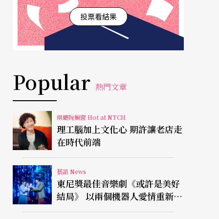
投票看結果
Popular
熱門文章
兩廳院櫥窗 Hot at NTCH
理工腦加上文化心 期許讓老店走
在時代前端
藝訊 News
東尼獎最佳音樂劇《或許是美好
結局》 以兩個機器人愛情重新凝
視有限人生