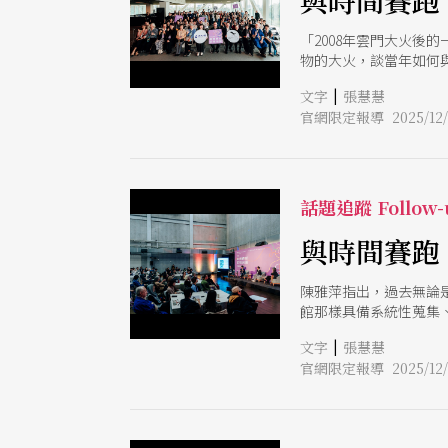
與時間賽跑
「2008年雲門大火後
物的大火，談當年如何
接陳述了要保存稍縱即
|
文字
張慧慧
部「重建臺灣藝術史 2
官網限定報導 2025/12/
究」、「人才培育與作
簡文彬表示，該計畫將
團體的研究與發表為基
知識普及」。
話題追蹤 Follow-
與時間賽跑
陳雅萍指出，過去無論
館那樣具備系統性蒐集
讓舞蹈研究深耕、推廣
|
文字
張慧慧
官網限定報導 2025/12/