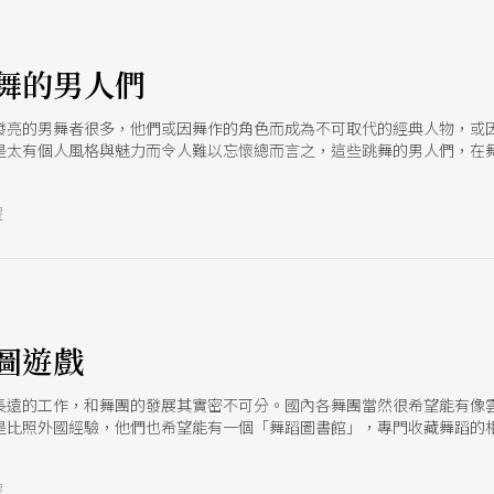
舞的男人們
發亮的男舞者很多，他們或因舞作的角色而成為不可取代的經典人物，或
是太有個人風格與魅力而令人難以忘懷總而言之，這些跳舞的男人們，在
號
圖遊戲
長遠的工作，和舞團的發展其實密不可分。國內各舞團當然很希望能有像
是比照外國經驗，他們也希望能有一個「舞蹈圖書館」，專門收藏舞蹈的
完整。
號