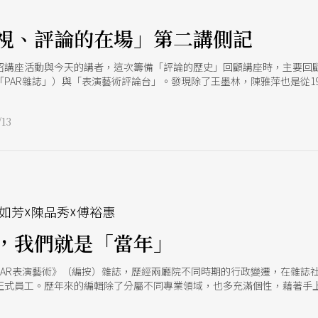
視、評論的在場」第二講側記
紹講座活動與今天的講者，這次籌備「評論的歷史」回顧講座時，主要回顧
PAR雜誌」）與「表演藝術評論台」。發現除了王墨林，陳雅萍也是從1
，因此邀請陳雅萍談舞評人的評論史，以及如何看當代舞評人的養成。
13
e
如芳☓陳品秀☓傅裕惠
，我們就是「當年」
《PAR表演藝術》（編按）雜誌，歷經兩廳院不同時期的行政變遷，在雜誌
正式員工。歷年來的編輯除了分屬不同專業領域，也多充滿個性，藉著手
是台灣最具指標性的表演藝術刊物，也對30年來身處期間的表演藝術工作
全不受兩廳院的限制，宛如獨立雜誌般，大肆運用編輯的觀察與獨特的視角