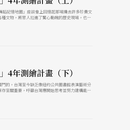
」4年測繪計畫（上）
灣舞蹈記憶地圖」座談會上回憶起那場燒去許多珍貴文
各種文物，將眾人拉進了驚心動魄的歷史現場，也直
性質的文化工程，經不起任何意外與延宕。 在文化
文化中心啟動，4年計畫將從「舞蹈家口述歷史研
向，書寫、繪製、推廣台灣舞蹈記憶座標。藝術總監
」，還有台灣舞蹈研究學會等中央與地方機構、民間
育和推廣活動，活化台灣舞蹈歷史，讓舞蹈的故事、
」4年測繪計畫（下）
獨鬥的，台灣至今缺乏像紐約公共圖書館表演藝術分
保存至關重要，呼籲台灣應開始思考並努力建構能夠