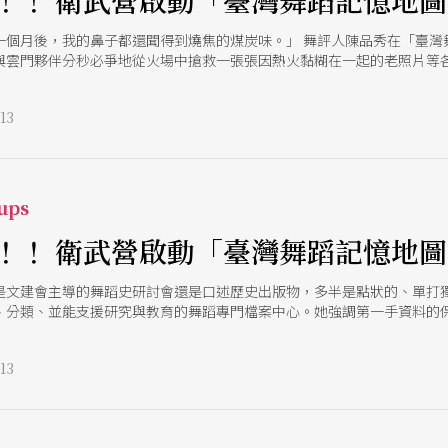
！！ 衛武營啟動「臺灣舞蹈記憶地圖
的一個月後，我的鼻子都還聞得到燒焦的煤炭味。」 舞評人陳品秀在「臺
與雲門夥伴分秒必爭地從火場中搶救一張張因熱火黏糊在一起的老照片等
逝的舞蹈，是一項極度物理性、技術性，甚至是與時間賽跑、帶有災難搶救
.0」政策支持下，2025「臺灣舞蹈記憶地圖」計畫正式於衛武營國家藝術
13
品轉譯」、「線上及實體成果展示」、「大眾推廣與舞蹈欣賞」等4大面
以文建會時期的「台灣大百科舞蹈類詞條」、國藝會「臺灣當代舞蹈年表
礎，繼續進行台灣舞蹈家的口述歷史還有主題式研究，並「延伸為人才培
ups
！！ 衛武營啟動「臺灣舞蹈記憶地圖
是文建會主導的舞蹈史研討會還是口述歷史出版物，多半是點狀的、單打
、分類、並能支援研究與教育的舞蹈專門檔案中心。她強調第一手資料的
的檔案機構，從歷史連結、形塑未來。
13