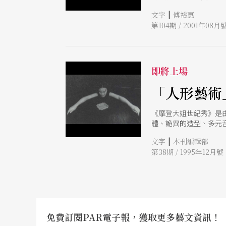
|
文字
傅裕惠
第104期 / 2001年08月
即將上場
「人形藝術
《摩登大姐世紀秀》是
體、詭異的造型、多元
表演，沒什麼高深理論
|
文字
本刊編輯部
「陌生化」理論出發，
第38期 / 1995年12月號
露婚姻的荒謬狀態，探
爾〉等三支作品所構成
加上詭異燈光的設計、
免費訂閱PAR電子報，獲取更多藝文資訊！