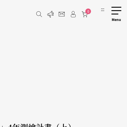
:::
0