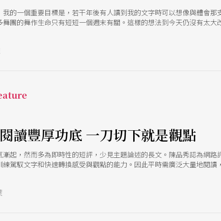
，我的一個重要目標是，若干年後有人讀到我的文字時可以想像與體會那
多舞團的舞作生命只有短短一個週末有關。這樣的想法到今天仍沒有太大
號
ature
食閱讀豐厚功底 一刀切下就是觀點
氣漸起，然而多為即時性的短評，少見主題論述的長文。陳品秀認為網路
訓練駕馭文字和快速轉換感受與觀點的能力。因此平時需廣泛大量地閱讀
才更能理解作品與時代的關係。
號