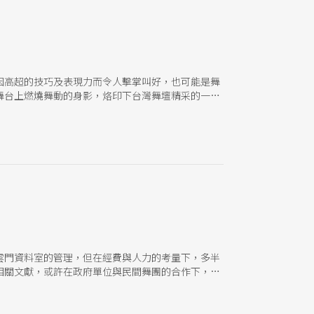
因高超的技巧及表現力而令人擊掌叫好，也可能是舞
舞台上燃燒舞動的身影，烙印下台灣舞壇精采的一
雲門資料室的管理，但在經費與人力的考量下，多半
相關文獻，或許在政府單位與民間舞團的合作下，國