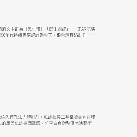
的文本群為《民生報》「民生劇評」、《PAR表演
990年代持續書寫評論到今天，跟台灣舞蹈創作、生
社納入行政法人體制前，雜誌社員工甚至被掛名在印
上的筆與雜誌這個載體，分享自身對整個表演藝術產
者們，帶來深遠悠長的影響。 也因為是台灣第一本，
，書寫他們眼中的當代表演藝術現狀與報導，必要時