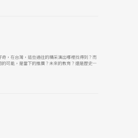
特別邀請5位歷任編輯，包括安原良、林芳宜、施如
一面的專業工作者，當年青春的衝撞與困難，如今聊
好奇，在台灣，這些過往的精采演出哪裡找得到？而
用的可能，是當下的推廣？未來的教育？還是歷史的