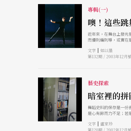
專輯(一)
噢！這些跳
近年來，在舞台上發光
而優則編則導，或實在
頁。
|
文字
如以墨
第132期 / 2003年12月
藝史探索
暗室裡的拼
舞蹈史料的保存是一份
是心有餘而力不足；若
內的舞蹈文獻可以更加
|
文字
盧家珍
第120期 / 2002年12月