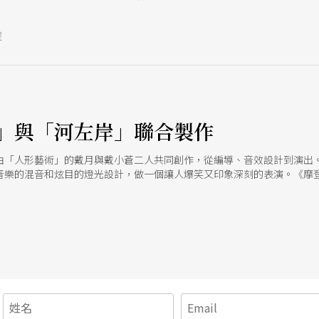
號
」與「河左岸」聯合製作
由「人形藝術」的戴月與戴小蒼二人共同創作，從編導、音效設計到演出
音樂的混音和炫目的燈光設計，做一個讓人爆笑又印象深刻的表演。《摩
、偉大意涵，純感官、純娛樂」。 《竊賊》是由「非常戲表演群」的新新
讓觀衆從戲外的觀者身份走入戲內，以挑戰所謂的觀衆戲劇幻覺。另一方
索「對一個職業倦怠的小偷而言，他還想偷些什麼？」 陳品秀編導的《夢
，主題環繞在人與人之間極具曖昧的訊息交流。多變的舞蹈形式和包括古
多重變換的表演區位，形成奇特、夢幻的劇場氛圍。