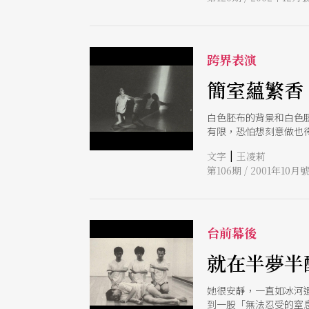
跨界表演
簡室蘊繁香
白色胚布的背景和白色
有限，恐怕想刻意做也
|
文字
王凌莉
第106期 / 2001年10月
台前幕後
就在半夢半
她很安靜，一直如冰河
到一股「無法忍受的窒