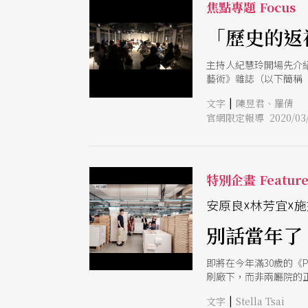
焦點專題 Focus
「歷史的返
主持人紀慧玲開場先介
藝術》雜誌（以下簡稱「
成、發展有一定的關係
|
文字
陳昱君、羅倩
官網限定報導 2020/03/
特別企畫 Featur
安原良☓林芳宜☓施
別話當年了
即將在今年滿30歲的
刷廠下，而非兩廳院的
業的觀察與批判，不僅
|
文字
Stella Tsai
頭10年的編輯思考完