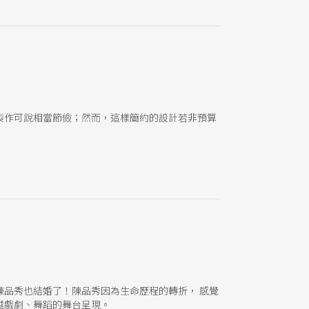
製作可說相當節儉；然而，這樣簡約的設計若非預算
品秀也結婚了！陳品秀因為生命歷程的轉折， 感覺
越戲劇、舞蹈的舞台呈現。