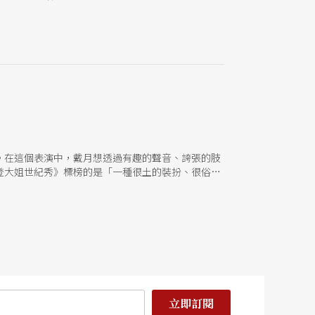
。在這個表演中，戴月想透過有趣的聲音、誇張的肢
登大姐世紀秀》標榜的是「一種很土的裝扮、很俗的
人類張遠謀所編導的原創性作品，他從布萊希特的
面，他想在此劇中深入探討竊賊的犯罪心理與赤裸揭
索納塔》由〈月夜練習曲〉、〈上色〉、〈變調拉威
典、流行、現代、工業噪音等不同音樂風格的運用，
立即訂閱