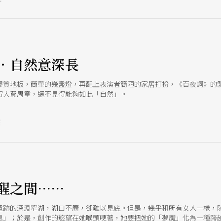
．自然意深長
膠質地板，簡單的幾盞燈，再配上表演者簡陋的家居打扮，《百夜詞》的
得大費周章，還不見得能夠如此「自然」。
號
醒之間……
遺跡的深淵窄湖，湖口不廣，卻難以見底。但是，幾乎和所有女人一樣，陳
息」；於是，創作的慾望在她喉頭哽著，她要把她的「夢魘」化為一種跨