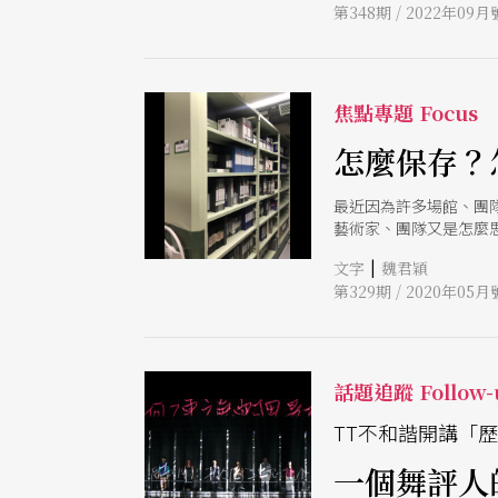
第348期 / 2022年09月
更不吝給出犀利的評論
芳、陳品秀與傅裕惠齊
起來都帶點甜，笑鬧間
焦點專題 Focus
怎麼保存？
最近因為許多場館、團
藝術家、團隊又是怎麼
見證？
|
文字
魏君穎
第329期 / 2020年05月
話題追蹤 Follow-
TT不和諧開講「
一個舞評人