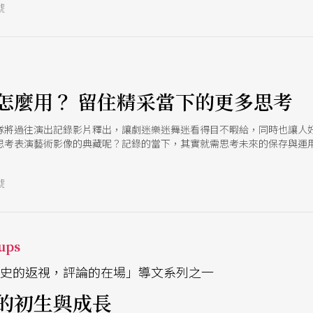
號
，成為那個年代獨樹一格、也是唯一以表演藝術為主題的雜誌。 本期我們
聚一堂，回顧當年的珍貴記憶。如今5人都已成為各自專業領域中，獨當
，也讓我們得以一窺台灣表演藝術產業這些年的旅途風景。
怎麼用？ 留住精采當下的更多思考
隊將過往演出記錄影片釋出，讓劇迷樂迷舞迷看得目不暇給，同時也讓人
思考表演藝術影像的典藏呢？記錄的當下，其實就需思考未來的保存與運
號
ups
歷史的返視，評論的在場」導文系列之一
的初生與成長