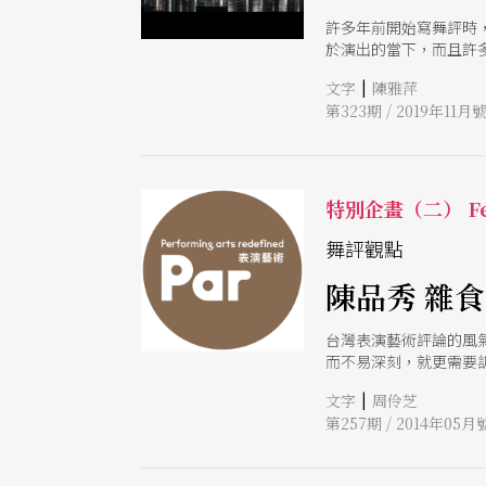
許多年前開始寫舞評時
於演出的當下，而且許
了愈來愈多的覺知。
|
文字
陳雅萍
第323期 / 2019年11月
特別企畫（二） Fe
舞評觀點
陳品秀 雜
台灣表演藝術評論的風
而不易深刻，就更需要
以不斷關注的脈絡，也
|
文字
周伶芝
第257期 / 2014年05月