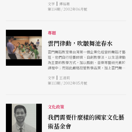
|
文字
傅裕惠
時，完全看不到這樣的解釋。
第114期 / 2002年06月號
專題
雲門律動，吹皺舞池春水
雲門舞蹈教室是台灣第一個企業化經營的舞蹈才藝
班，他們自行培養師資、自創教學法，以生活律動
為主要的教學方式，加以戲劇、音樂等藝術元素於
課程中；而如此嚴格控管教學品質，加上雲門舞集
的高知名度，如此的經營方式，對台灣的藝術教育
|
文字
王凌莉
市場，的確掀起不小的漣漪。
第113期 / 2002年05月號
文化政策
我們需要什麼樣的國家文化藝
術基金會