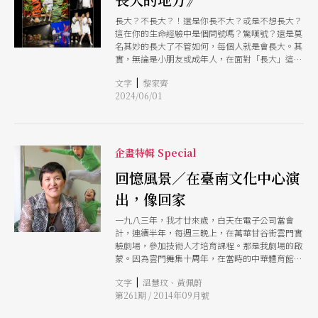
長大？不長大？！還是你長不大？或是不想長大？
這在你的生命經驗中是個問號嗎？驚嘆號？還是莫
名其妙的長大了不管如何，每個人就是會長大。其
實，無論是小朋友或成年人，在面對「長大」這兩
個字，都有著千言萬語，看似不同卻又相同的體驗
|
文字
黎家齊
或領悟。如果有個地方，讓你我永遠不要長大，會
2024/06/01
想去那裡嗎？
企畫特輯 Special
回憶風景／在臺南文化中心演
出，像回家
一九八三年，我才廿來歲，白天在電子公司當會
計，連續半年，每週三晚上，在萬華甘谷街雲門實
驗劇場，參加技術人才培育課程。那是我劇場的啟
蒙。因為雲門舞集十周年，在當時的中華體育館演
《薪傳》的劇場實習，因緣際會進了雲門辦公室。
|
文字
溫慧玟、黃佩蔚
冬天雲門演出《紅樓夢》，是當年臺北社教館（現
第261期 / 2014年09月號
城市舞台）的開館首演。 一九八四年，雲門到臺
南文化中心，也是開館首演。《流雲》、《白蛇