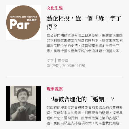
目前擔任表演藝術聯盟理事長，同時也是朱宗慶打
文化生態
擊樂團擊樂文教基金會執行長的劉叔康，便提出成
立「表演藝術資訊平台」的構想，在表盟網頁上設
藝企相投，豈一個「緣」字了
立公開的交流平台資料庫，整合表演藝術團隊營
運、補助、求職、求才訊息，以達到有效的就業謀
得？
合。 溫慧玟也呼籲，學界與產業之間應該加強交
流，不妨將其他產業的「企業求才說明會」、「建
在公部門補助資源有限且日漸萎縮，整體環境生態
教合作」等方式套用進來，一方面讓實務界走入校
又不利藝文團體生存發展的態勢下，藝文團隊如何
園，創造「儲蓄人才」的機會；另一方面則給學生
尋求民間企業的支持，讓藝術產業與企業謀合互
及早接觸實務的機會，從實作中了解自己的優勢及
惠，是現今藝文產業面臨的急迫課題。但藝文團體
不足，有時間去調整心態或副修其他課程，在時間
如何與企業接軌，並非「因緣際會」、「氣味相
點上先起跑，為就業作準備。
|
文字
廖俊逞
投」三言兩語就能交代得盡，其中的路徑還是需要
第129期 / 2003年09月號
藝文團體、企業和公部門三者間共同披荊斬棘，殺
出一條常態性的贊助管道。
現象視察
一場被合理化的「婚姻」？
若政府能提出文建會與體委會兩者結合的必要與迫
切，又能就未來的改變，對照現況的問題，提出具
體的評估，幫助我們一同想像改變之後的各種好
處，民間自然能支持這項政策。可是當我們用這樣
的邏輯思考來評量今天兩會所提出的合理性報告