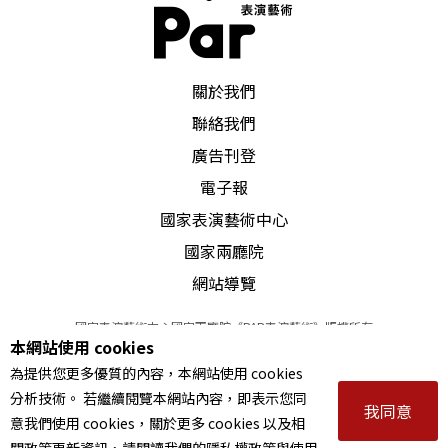
PAR 表演藝術雜誌
關於我們
聯絡我們
廣告刊登
電子報
國家表演藝術中心
國家兩廳院
網站導覽
國家表演藝術中心國家兩廳院《PAR表演藝術》版權所有
本網站使用 cookies
©
2022
Performing arts redefined. All Rights Reserved
為提供您更多優質的內容，本網站使用 cookies
統一編號 Tax Id number 00973926
分析技術。 若繼續閱覽本網站內容，即表示您同
本站所提供相關演出資訊，如有異動應以主辦單位公告為準。
我同意
意我們使用 cookies，關於更多 cookies 以及相
服務條款
｜
隱私權聲明
｜
著作權聲明