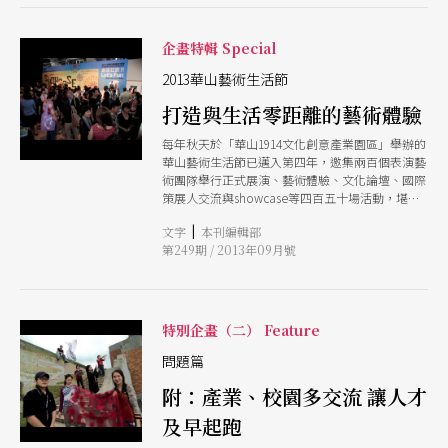
傳》、《梆笛協奏曲》、《春之祭禮．一九八
四》，一個晚上四個作品的組曲。卅年前那一幕，
如同昨日。開演日下午彩排《流雲》，台上都還是
企畫特輯 Special
雲門第一代舞者。我坐在觀眾席裡，林老師應該也
在，但他坐哪裡，我渾然不知。感覺整個觀眾席似
2013華山藝術生活節
乎只有我一個人。 看著《流雲》的白色大幕，舞
打造與生活零距離的藝術體驗
者的天藍色緊身衣，馬勒第五交響曲流瀉，人影舞
動，那樣的情景，對廿多歲的年輕人來說，簡直奢
每年秋天於「華山1914文化創意產業園區」舉辦的
侈，好像整個舞台只為我一個人演出，當下熱淚盈
華山藝術生活節已邁入第四年，邀集兩百個表演藝
眶。或許就是這樣的幸福感，讓我一路走來，時有
術團隊舉行正式展演、藝術體驗、文化論壇、國際
顛簸，卻依然不疲。 回想那個年代，臺南文化中
策展人交流與showcase等四百五十場活動，堪稱
心的成立，確實以成為在地文化基地的使命而發
國內表演藝術最大市集。如何籌辦一場兼具專業與
展。記得剛成立時，似乎沒有圖書館，卻有國際展
|
文字
本刊編輯部
推廣性質的藝術節慶？怎樣誘導鮮少走進劇場的民
演中心，展現嚮往表演藝術的企圖。 一九八○年
第249期 / 2013年09月號
眾親炙表演藝術魅力？且聽計畫主持人溫慧玟與執
代，沒有兩廳院，台北市社教館也才成立一年，接
行團隊表演藝術聯盟娓娓道來
著就是臺南文化中心。三層樓，將近兩千個座位，
氣勢規模可見一斑。那時的主任是陳永源，瘦瘦黑
黑的，印象中，老有他蹲在地上的畫面，前前後後
特別企畫（二） Feature
東摸西撿，把文化中心當成花草一樣照顧，後來知
道他愛種樹，才恍然大悟。這就是文化工作裡關於
問題篇
人的價值吧，當人是對的，某些事情就會被做對。
回顧臺南文化中心卅年，確實有著人本思維的軌
附：產業、校園多交流 讓人才
跡，也許曾因環境、人事變換而更迭。但過去十
年，又重新扮演回不只是場地提供者，而是把團隊
及早起跑
演出當成自製節目一樣的對待。許多人說：在臺南