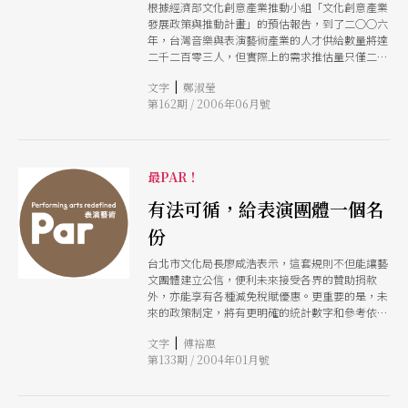
文化中心演出，像回家。 如果說藝術行政是協助
根據經濟部文化創意產業推動小組「文化創意產業
藝術家實現夢想，是藝術家與社會大眾之間的橋
發展政策與推動計畫」的預估報告，到了二○○六
梁。某種程度，對文化館所的想像也是相同的。而
年，台灣音樂與表演藝術產業的人才供給數量將達
我心中駐留的臺南文化中心，像是一個花園，有許
二千二百零三人，但實際上的需求推估量只僅二百
多好的園丁努力澆水鬆土，期待讓各種奇珍異草可
三十六個職缺；只有十分之一的人有飯吃，意謂學
|
文字
鄭淑瑩
以滋養、成長。
校不斷釋出畢業生，產業規模卻未同步成長。 放
第162期 / 2006年06月號
下身段，路會更寬廣 面對這樣的統計數字，雲門
舞集舞蹈教室執行長溫慧玟建議，不妨調整心態，
路將更寬，「很多人一旦無法實現舞台夢想，便轉
頭離開，其實是人才的浪費，可惜了一身絕學。」
從事藝術行政及相關教學，也可以是理想的實現及
最PAR！
延續。萊比錫音樂經紀執行長黃星瑩也說，具有專
業音樂背景的人才，轉戰藝術行銷或經紀絕對佔有
有法可循，給表演團體一個名
優勢，「但切記要放下台上的身段，學習團隊分工
份
與人際溝通。」 另外，中國市場可能是未來的就
業趨勢，「大規模的劇院硬體建設紛起，許多的國
台北市文化局長廖咸浩表示，這套規則不但能讓藝
際團體也選擇到大陸巡迴演出，對台灣學生是很好
文團體建立公信，便利未來接受各界的贊助捐款
的就業契機，不過有一個前提，優異的雙語能力不
外，亦能享有各種減免稅賦優惠。更重要的是，未
可少！」國際工作經驗豐富，現任兩廳院演出技術
來的政策制定，將有更明確的統計數字和參考依
顧問的林家文，建議有志往對岸發展的舞台監督人
據，在明訂「權利義務」的情形下，讓表演藝術生
才，要在英語上多下工夫，才能同時在中國人及香
|
文字
傅裕惠
態更具產業價值。
港人的競爭下脫穎而出，邁出國際舞台的第一步。
第133期 / 2004年01月號
建立資訊平台，加強產學交流 而面對藝術界總是
嚷嚷找不到合適的人才，畢業生也哀嘆找不到工作
的產學斷層現象，則有賴於完整就業平台的建立。