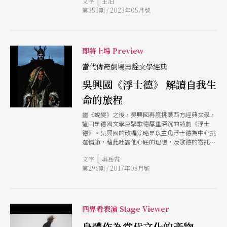
|
文字
王泊
孟京輝認為，每次工業或科技的變革，都會催生一
刻的作品，並大幅降低語言門檻，一路帶著作品走
第353期 / 2023年05月號
次文藝復興，元宇宙戲劇或許並不想創造什麼，只
訪超過40個國家。 出奇偶戲團的旅跡也數次包含
是想比其他的藝術類型先來一下文藝復興而已。
台灣。2011年，出奇偶戲團曾於國家兩廳院TIFA國
孟京輝新作《浮士德》是戲劇節開幕大戲，利用
際藝術節帶來秒殺節目《香蟹大飯店》（Htel
VR和動作捕捉技術，將浮士德、魔鬼、浮士德夫
Crab），以三格鏡框的視覺構圖、誇張生動的默
人數位化，在劇場和元宇宙之間虛實相交，至於觀
即將上場 Preview
劇肢體，在真人與物件、遠景與特寫的來回切換
演經驗是否會因這種多維度沉浸的形式而徹底改
間，呈現一樁夜半搶案的詭譎懸疑與香豔刺激。
變，可能仍需由觀眾的體驗決定。科技到底想在戲
當代傳奇劇場再詮文學經典
至於另一經典小品《我在車站等你》（Mr. Train）
劇裡做什麼？會把戲劇改變成什麼樣子？或許正是
關於空無一人的車站，一名孤獨老人與流浪狗的相
吳興國《浮士德》 解讀自我生
這個戲劇節最讓人關注的地方。 號稱全球首屆的
遇也於2022年巡演基隆、嘉義、台南、高雄、花蓮
元宇宙戲劇節在3週內演出中外百位創作者的65部
等地。順帶一提，出奇偶戲團還曾設計獨特的「戶
命的旅程
作品，除了搶先科技植入，讓AI、虛擬的人與物都
外戲台」（open-air stage），可容納70名觀眾，
成為戲劇主角外，在一般劇場演出外，也進入北京
繼《蛻變》之後，吳興國再度挑戰西方經典文學，
如巡演戲班方便帶著作品繼續旅程。無論街頭或正
各大美術館、商場和社區，同時在線上與上海、廣
這回是德國文學巨擘歌德厚重深沉的詩劇《浮士
規劇場，都能讓觀眾瞬間進入人偶交錯的奇幻世
州、阿那亞、紐約、巴黎、柏林等地聯動，並與美
德》。吳興國的改編策略是以主角浮士德為中心挑
界。
國Re-Fest戲劇節互動，在紐約和洛杉磯呈現演
選情節，藉此吐露他心底的理想，及歌德的寄託，
出、展覽和戲劇人之間的對話。戲劇節也將打造成
他試圖在有限篇幅裡呈現浮士德從「小我」到「大
首個全球性的內容集中分發平台。這些動作如果最
|
文字
吳岳霖
我」的轉變，也就是從上半齣嚮往戀愛卻得面臨錯
終證明有效，那麼科技之功不可沒，這個戲劇節算
第296期 / 2017年08月號
誤的降臨，到下半齣期盼付出、為人類貢獻並建立
是新科技時代的藝術領頭羊。希望它不僅止是新奇
理想國。
的名稱，蹭蹭AI熱度而已。 孟京輝認為浮士德出賣
靈魂給魔鬼換來新人生這個脈絡，很像是元宇宙給
人類的一種新的可能性，只是這種可能性不知會是
四界看表演 Stage Viewer
什麼代價換來的。就像ChatGPT不斷地迭代更新，
我們同時也不斷地在失去什麼。
身體作為當代文化的產物