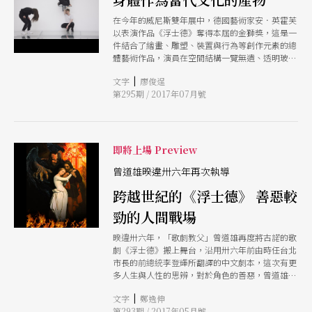
在今年的威尼斯雙年展中，德國藝術家安．英霍芙
以表演作品《浮士德》奪得本屆的金獅獎，這是一
件結合了繪畫、雕塑、裝置與行為等創作元素的總
體藝術作品，演員在空間結構一覽無遺、透明玻璃
架出的表演區中，從冷漠凝視到搏鬥對抗，構成一
|
文字
廖俊逞
幅幅的畫面。德國館策展人蘇珊．菲佛表示，英霍
第295期 / 2017年07月號
芙用身體的語言直接面對社會、政治、經濟、藥物
和科技等領域發生的巨大變革，並向人們展示我們
的軀體也是權力結構、資本主義和生命政治的一部
分。
即將上場 Preview
曾道雄暌違卅六年再次執導
跨越世紀的《浮士德》 善惡較
勁的人間戰場
暌違卅六年，「歌劇教父」曾道雄再度將古諾的歌
劇《浮士德》搬上舞台，沿用卅六年前由時任台北
市長的前總統李登輝所翻譯的中文劇本，這次有更
多人生與人性的思辨，對於角色的善惡，曾道雄有
更多不同以往的多層詮釋。而回返故鄉台中搬演，
|
文字
鄭逸伸
曾道雄也充滿回饋之心，不只演出更安排了系列活
第293期 / 2017年05月號