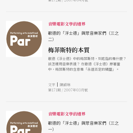
空間的表現形式。他以歌劇的「進化」形式「樂
劇」作為此一烏托邦的解答。雖然，今日在表演藝
術與視覺藝術領域，對總體藝術的實踐早已去華格
納的臆測甚遠，但我們驚訝地發現，他提出的原則
仍是具有指標意義的。 華格納的理念有許多實際
音樂電影文學的邊界
的細節。他主張演出時讓觀眾席陷入全暗、將燈具
歌德的「浮士德」與眾音樂家們（三之
遮蔽、將樂團放置在深不可見的樂池中凡此種種讓
觀眾得以專注於舞台藝術呈現的現代劇場成規，莫
二）
不肇始於華格納。他甚至首先採用左右對開的大幕
梅菲斯特的本質
來取代升降大幕，以免幕啟時觀眾先看到的是演員
的腳，如今這種對開大幕仍叫做「華格納幕」。雖
歌德《浮士德》中的梅菲斯特，到底指的是什麼？
然之前每一代的歌劇革命家，從蒙台威爾第、葛路
該怎樣用音樂表達？ 在歌德《浮士德》原著當
克、到莫札特，率皆以增強戲劇表現幅度為革新音
中，梅菲斯特的含意是「永遠否定的精靈」。
樂語言的動力，但華格納的整體劇場策略更為徹底
而影響深遠。一八七六年拜魯特歌劇院開始營運，
華格納為自己的理念創造了實踐的場域。劇場史往
|
文字
陳韻琳
往將後來的易卜生、史特林堡、或契訶夫作為現代
第171期 / 2007年03月號
戲劇
音樂電影文學的邊界
歌德的「浮士德」與眾音樂家們（三之
一）