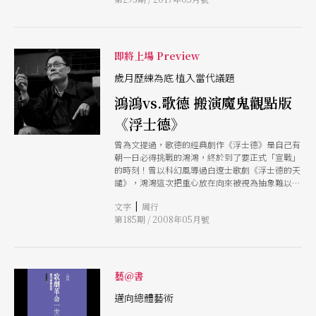
動，期待「讓歌劇成為優雅的生活方式」。
即將上場 Preview
歲月歷練為底 植入當代議題
鴻鴻vs.歌德 搬演魔鬼觀點版
《浮士德》
曾為文提過，歌德的經典劇作《浮士德》是自己有
朝一日必得挑戰的鴻鴻，終於到了要正式「宣戰」
的時刻！曾以科幻風導過白遼士歌劇《浮士德的天
譴》，鴻鴻這次把重心放在向來被視為抽象難以解
讀的第二部，期待藉《浮士德》，將更多現實議題
|
文字
周行
收進劇場的胃納。
第185期 / 2008年05月號
藝@書
邁向總體藝術