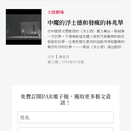
大陸劇場
中魔的浮士德和發瘋的林兆華
在中國首次把歌德的《浮士德》搬上舞台，無疑是
一次抗爭。不僅是劇組全體人員對冗長難啃的劇本
發起的抗爭，也是對變化莫測的話劇市場和觀衆的
需求所作的抗爭。──摘自《浮士德》演出節目單
前言
|
文字
陳祖芬
第23期 / 1994年09月號
免費訂閱PAR電子報，獲取更多藝文資
訊！