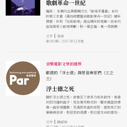
歌劇革命一世紀
編按： 本期刊出黑眼睛文化「劇場手邊書」系列
的第三本書《邁向總體藝術歌劇革命一世紀》精采
摘要，針對「社區劇場」提出精采的見解。該系列
由牯嶺街小劇場策劃，耿一偉主編，是一項長期的
出版計畫。以手邊書的親和形式，兼顧前衛、時代
|
文字
鴻鴻
性、深入淺出的考量，尤其注重以個別作者對國內
第180期 / 2007年12月號
現況的觀察，提出有用的論題方向，彌補中文出版
的空缺。 作者序言：歌劇與現代劇場 歌劇經常被
看成愚蠢的藝術，或殘缺的藝術你最好閉著眼睛
聽，或是假裝無視於不合理的劇情、矯揉造作的表
演。伏爾泰即曾如此嘲諷：「歌劇裡的故事都是那
音樂電影文學的邊界
麼蠢，以至於無法用言語說出來，只好用唱的。」
當然那是針對十八世紀而言。時至今日，歌劇演出
歌德的「浮士德」與眾音樂家們（三之
的美學已經和伏爾泰的時代大不相同，在現代表演
三）
藝術的衝激下，一世紀來的製作觀念刷洗出許多被
浮士德之死
傳統演出風尚所覆蓋的珠玉。歌劇演出已經變成一
門全新的藝術。 當代劇場無不以「總體藝術」為
關於浮士德之死，舒曼花了很多力氣來創作，長達
標的，歌劇並不獨獨例外。事實上，總體藝術
卅四分鐘的曲子，完全是宗教式的，聽來簡直就像
（Gesamtkunstwerk）這個概念，還是華格納在
是一曲安魂彌撒，充滿對死者的安慰、面對死亡的
一八五○年首倡的。歌劇的義大利原文opera即
寧靜與安詳、對拯救的頌讚，對已逝生命的喜悅與
「組合」之意，意味著歌劇本來就是門綜合藝術。
滿足。
華格納更推進一步，為未來的藝術作品描繪出一種
|
文字
陳韻琳
統合了音樂、歌曲、舞蹈、詩詞、美術、甚至劇場
第172期 / 2007年04月號