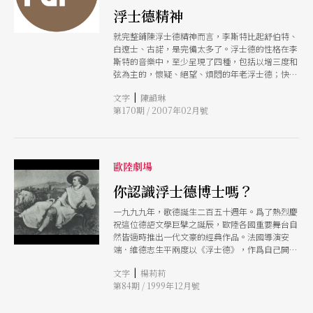
浮士德精神
就完整鋪陳浮士德精神而言，李斯特比起舒伯特、
白遼士、古諾，是完備太多了。浮士德的性格在李
斯特的音樂中，至少呈現了四種，包括以增三度和
弦為主的，懷疑、絕望、煩悶的年老浮士德；快速
遊走短促音符呈現出來的渴望經歷生命、積極躁動
|
文字
陳韻琳
的浮士德；還有旋律溫柔充滿愛意、所表現出來的
第170期 / 2007年02月號
在愛情中的浮士德；最後是輝煌以銅管樂器為主樂
器的、完成大我理想的浮士德。
歐陸劇場
你認識浮士德博士嗎？
一九九九年，歌德誕生二百五十週年。爲了熱烈慶
祝這位德語文學巨擘之誕辰，歐陸各國重要舞台自
然皆適時推出一代文豪的經典作品。法國導演安
端．維德志生平兩度以《浮士德》，作爲自己開創
「易符里社區劇場」與接掌「國立夏約劇院」的開
|
文字
楊莉莉
幕戲，其詮釋的角度與表演策略，於今看來，仍渙
第84期 / 1999年12月號
發新意與深諦。