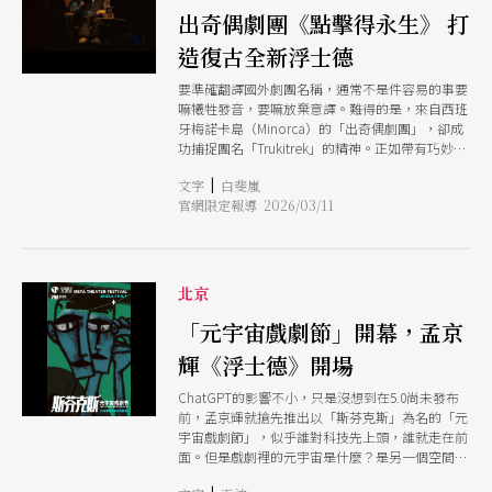
出奇偶劇團《點擊得永生》 打
造復古全新浮士德
要準確翻譯國外劇團名稱，通常不是件容易的事要
嘛犧牲發音，要嘛放棄意譯。難得的是，來自西班
牙梅諾卡島（Minorca）的「出奇偶劇團」，卻成
功捕捉團名「Trukitrek」的精神。正如帶有巧妙驚
喜感的「出奇」，「truki」發音近似加泰隆尼亞語
|
文字
白斐嵐
「truc」，而後者意指以舞台機關、劇場手法、操
官網限定報導 2026/03/11
作技藝等「小把戲」（trick）營造出其不意的神秘
效果。以出奇偶戲團來說，最為人熟知的便是人偶
合體（humanette）表演形式、結合偶身與演員肢
體，並將動畫影像融入手作場景。 在製造舞台驚
喜之外，「Trukitrek」另以「trek」暗示命定的旅
北京
跡。以加泰隆尼亞風俗為主體的梅諾卡島，曾先後
受法、英兩國統治，透過地中海連結來來往往的人
「元宇宙戲劇節」開幕，孟京
種、語言與文化，不以島嶼為局限，反以此為起
輝《浮士德》開場
點。或許是承襲了島嶼帶來的開闊與流動，成立於
1998年的出奇偶戲團，不以特定劇場語彙與美學風
ChatGPT的影響不小，只是沒想到在5.0尚未發布
格為限。事實上，其團隊組成更是多元，如來自視
前，孟京輝就搶先推出以「斯芬克斯」為名的「元
覺藝術與插畫背景的喬瑟普．皮里斯（Josep
宇宙戲劇節」，似乎誰對科技先上頭，誰就走在前
Piris），以及同時具電影導演身分的盧．普利茨
面。但是戲劇裡的元宇宙是什麼？是另一個空間？
（Lu Pulici），與夥伴在劇場實驗動畫影像，透過
還是角色的錯位？或只是看完戲後更迷茫的感知？
表演變幻鏡頭語法；近30年間創作無數令人印象深