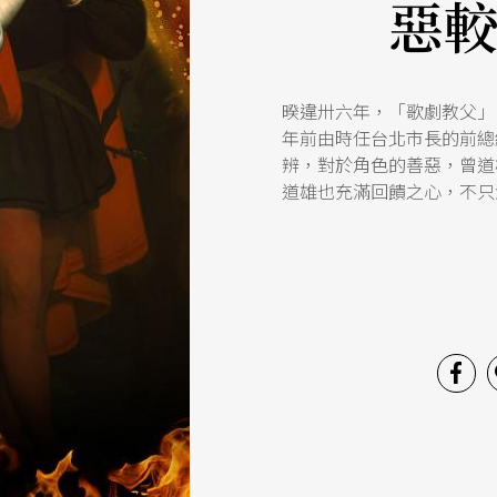
惡
暌違卅六年，「歌劇教父」
年前由時任台北市長的前總
辨，對於角色的善惡，曾道
道雄也充滿回饋之心，不只