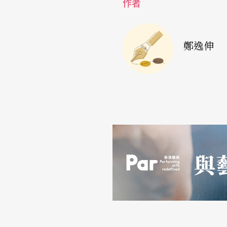
作者
讓歌劇成為一種優雅的生活方式
臺中國家歌劇院首次上演《浮士德》，曾道雄
鄭逸伸
臺中教育大學）畢業，曾道雄看見台中市以文
市文教基金會的支持，及產業界的協助，他串
歌劇合唱團、台中新民高中表演藝術科、大台
好手通力合作，要在臺中國家歌劇院的硬體上
這次的製作，能拋磚引玉，讓歌劇院成為培育
國力，否則一次製作後，布景拆了，人才還是
但要怎麼讓一齣包含了音樂、宗教、歷史、文
味？助理導演陳仕弦說，這次製作團隊下了大
的創意，開闢一系列歌劇導航計畫，幫助大家