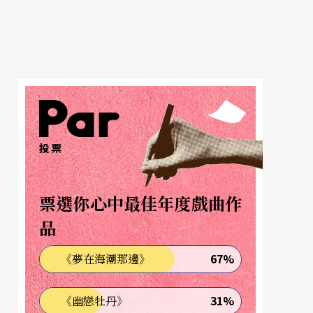
投票
票選你心中最佳年度戲曲作
品
67%
《夢在海潮那邊》
31%
《幽戀牡丹》