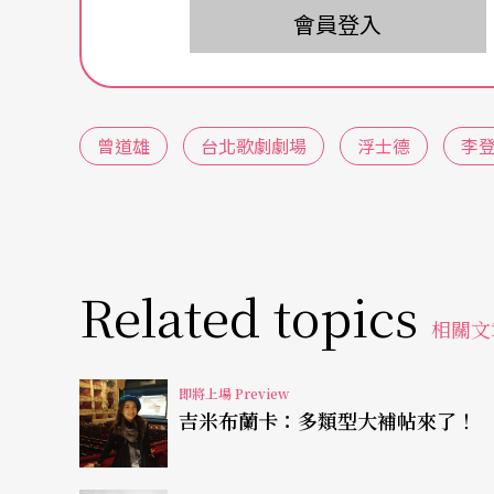
緣的情誼迄今已卅六年，曾道雄仍將在二○一
會員登入
本，見證兩人友誼，也實現這份跨越世紀的承
相隔卅六年，導演對於劇中人物的詮釋，有何
曾道雄
台北歌劇劇場
浮士德
李
多的思辨，特別是人物之間，是否真如劇本中
色肯定會有我們熟悉的人性在其中，好比說，
浮士德博士窮盡一切追求知識，卻在年邁時感
落，但曾道雄卻說：「這是人性，浮士德追求
Related topics
就會生出空虛絕望，我們何嘗不是如此，在追
相關文
在曾道雄眼中，浮士德是世間人物的縮影，是
嘗一切都是虛無的滋味，「卅年前，我會直白
即將上場 Preview
吉米布蘭卡：多類型大補帖來了！
士德與魔鬼的交易，是希望能重新再找到生命
滿足中再度嚐到空虛。」