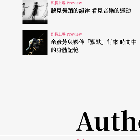
即將上場 Preview
聽見舞蹈的韻律 看見音樂的運動
談及其他人物的設定，曾道雄也對瑪格麗特有
非婚生子而遭人鄙棄，願意為自己誤殺親生孩
但為何是她要揹上浮士德的十字架？如果她知
即將上場 Preview
余彥芳與夥伴「默默」行來 時間中
一遭嗎？」歌德筆下的瑪格麗特，單純地謹守
的身體記憶
曾道雄眼中的瑪格麗特，在舞台上似乎將有更
惡，藉著浮士德之手害死了瑪格麗特，但瑪格
還是「欲惡反成善」？這些有趣的思辨，都成
基底。
Auth
「再度執導《浮士德》，是一次充滿思辨的旅
角色，而是活生生你我周遭可以遇見的人物，
且入世的歌劇，你我一定都能輕易地品嚐體會