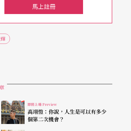
七《浮士德》新製作中，使用李登輝翻譯的中文劇
馬上註冊
諾。
不同？曾道雄直言：「在這次讀本過程中，我有更
登輝
善惡終有報？我不禁想，以入世眼光來看，劇中角
如果所有願望都能實現，你是否願意出賣靈魂？」
嘆生命空虛，用靈魂與魔鬼交換青春，表面看似墮
天地知識背後，是永不滿足的心，永不滿足的欲念
求人生理想背後，經常伴隨著空虛而否定自己？」
章
你也是我，從不曾停止追求心中的真善美，卻也飽
地塑造浮士德的墮落，但重新讀本，卻更能體會浮
即將上場 Preview
高翊愷：你說，人生是可以有多少
的意義，但即便他重獲青春也佔有瑪格麗特，卻從
個第二次機會？