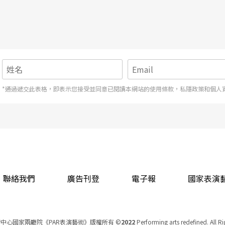
」，介紹歌德所遊歷過的歐洲城市風景；由侍酒師
香遙想歌德遊歷的地域；在東海大學外文系舉辦
會，反覆思索浮士德文本中的善惡人性；台北華山
，並由歌手選粹演出，引領你我沉浸在浮士德的世
舞台，除了演出更具有社交功能，我們開闢這些活
*通過遞交此表格，即表示您接受並同意已閱讀本網站的使用條款，私隱政策和個人
家藉著輕鬆社交的心情，更了解歌劇。」
士德》歌劇，會令你感動，也就如同曾道雄所說
》，然後，留著眼淚走出劇場。」
聯絡我們
廣告刊登
電子報
國家表演
中心國家兩廳院《PAR表演藝術》版權所有
©
2022
Performing arts redefined. All R