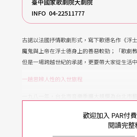
臺中國家歌劇院大劇院
INFO 04-22511777
古諾以法國抒情歌劇形式，寫下歌德名作《浮
魔鬼與上帝在浮士德身上的善惡較勁；「歌劇
但是一場跨越世紀的承諾，更要帶大家從生活
一趟思辨人性的入世旅程
一九八一年，台北市音樂季擴大規模為台北市
是其中亮點。這一年，曾道雄初次執導《浮士
歡迎加入 PAR付
本翻譯，體現他對藝術季的重視。「許久之後
閱讀完整
登輝問我何時再演？我笑答：如果下一世紀我