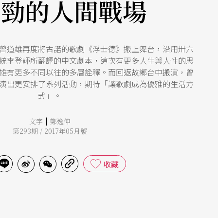
較勁的人間戰場
曾道雄再度將古諾的歌劇《浮士德》搬上舞台，沿用卅六
統李登輝所翻譯的中文劇本，這次有更多人生與人性的思
雄有更多不同以往的多層詮釋。而回返故鄉台中搬演，曾
演出更安排了系列活動，期待「讓歌劇成為優雅的生活方
式」。
|
文字
鄭逸伸
第293期 / 2017年05月號
收藏