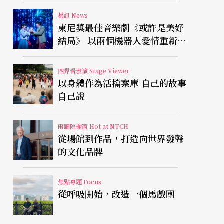
藝訊 News
東尼獎最佳音樂劇《或許是美好
結局》 以兩個機器人愛情重新凝
視有限人生
四界看表演 Stage Viewer
以身體作為活檔案庫 自己的故事
自己說
兩廳院櫥窗 Hot at NTCH
從場館到作品，打造向世界發聲
的文化品牌
焦點專題 Focus
從呼吸開始，改造一個馬戲團