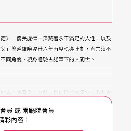
士德》，優美旋律中深藏著永不滿足的人性，以及
教父」曾道雄睽違卅六年再度執導此劇，直言這不
中不同角度，親身體驗古諾筆下的人間世。
藝術季，除音樂、戲劇、舞蹈節目競演外，歌劇更
德》，時任台北市長的李登輝，更親自擔綱中文劇
費會員 或 兩廳院會員
，在一次餐會中聊到當年首演《浮士德》往事，李
精彩內容！
們都還在，就再演一次《浮士德》吧！」以藝術結