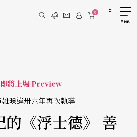
:::
0
即將上場 Preview
道雄暌違卅六年再次執導
紀的《浮士德》 善