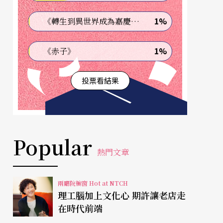
1%
《轉生到異世界成為嘉慶君—發現我的祖先是詐騙集團!?》
1%
《赤子》
投票看結果
Popular
熱門文章
兩廳院櫥窗 Hot at NTCH
理工腦加上文化心 期許讓老店走
在時代前端