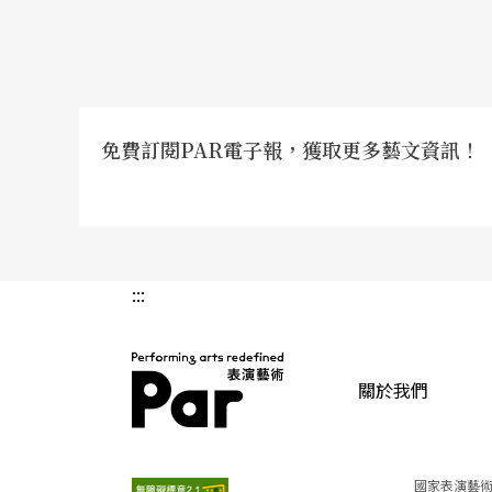
歷史旅遊達人高嵩明主講「歌德的浮士德之旅
帶著你我品嚐「靈魂的酒」，讓人從口中的酒
「蘇德拉底的咖啡館」，來一場激昂的思辨聚
大師音樂會講座中，曾道雄更將親自現身說劇
免費訂閱PAR電子報，獲取更多藝文資訊！
界。陳仕弦說：「西方歌劇院是為大眾而設的
動，目的即在於解構歌劇中的諸多元素，讓大
只要你願意參與，古諾優美卻層次分明的《浮
:::
的：「要讓觀眾懷著莊敬的心情來看《浮士德
關於我們
PAR 表演藝術雜誌
國家表演藝術