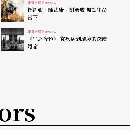
即將上場 Preview
林祐如、陳武康、劉彥成 舞動生命
另一面思考：「純潔如同天使般的心靈，願意為愛
當下
子承受死刑代價，所有的執念，雖得到上帝拯救，
道這一切都是魔鬼的賭局，她還會願意、甘心走這
即將上場 Preview
《生之夜色》 從疾病到環境的深層
著愛情、謹守著信仰、謹守她必須承受的過錯，但
隱喻
多自我意識，也更有人味。至於魔鬼，來到世間行
麗特卻獲得拯救靈魂被接上天堂，魔鬼只是惡嗎？
了曾道雄重新執導《浮士德》時，不斷探究梳理的
ors
程，不論是浮士德或瑪格麗特，不再只是傳奇中的
甚至連場景也從在地台中開展，這是一齣充滿人性
。」曾道雄說。