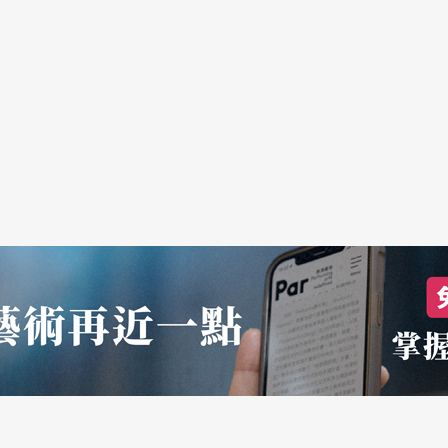
滿懷著返鄉回饋的心情，從當年臺中師範學校（現
化城自居的決心與潛力，有臺中國家歌劇院與台中
聯了
台北歌劇劇場
、臺灣藝術大學管弦樂團、台北
中愛樂管樂團等學術演出單位，並邀集台灣眾聲樂
，打造出表演藝術人才盡情揮灑的舞台，「我期待
本國藝術工作者的基地，讓藝術人才能量真正成為
繼續四處流浪。」
學，以法文演唱的歌劇，讓大家都能體驗到箇中滋
標：「讓歌劇成為優雅的生活方式」，他以新世代
從生活中預嚐《浮士德》：在歌劇院角落沙龍，由