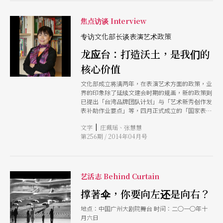
焦点访谈 Interview
专访文化部长谈表演艺术政策
龙应台：打造沃土，是我们的
核心价值
文化部成立将满两年，在表演艺术方面的政策，业
界的印象除了延续文建会时期的规画，新的政策则
已提出「台湾品牌团队计划」与「艺术新秀创作发
表补助作业要点」等，四月正式成立的「国家表演
艺术中心」，势必成为文化部在表演艺术发展区块
|
文字
庄珮瑶、张慧慧
的重要里程碑。在此时刻，历经一年多内部盘整，
第256期 / 2014年04月号
外界也相当期待文化部能标举出新世纪台湾文化发
展的高度与视野。文化部长龙应台首度接受本刊专
访，透过这次的访问，期待能让以前感到「雾里看
花」的表演艺术界与关心表演艺术发展的民众，看
到文化部的思维与政策。
艺活志 Behind Curtain
撑著伞，你要向左还是向右？
地点：中国广州大剧院舞台 时间：二○一○年十
月六日