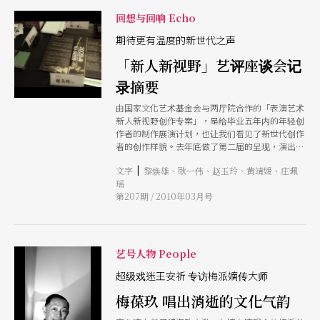
语。 《死亡的恶疾》
回想与回响 Echo
期待更有温度的新世代之声
「新人新视野」艺评座谈会记
录摘要
由国家文化艺术基金会与两厅院合作的「表演艺术
新人新视野创作专案」，是给毕业五年内的年轻创
作者的制作展演计划，也让我们看见了新世代创作
者的创作样貌。去年底做了第二届的呈现，演出后
举行的艺评座谈会，邀来参与第二届征选与演后评
|
文字
黎焕雄、耿一伟、赵玉玲、黄靖媛、庄珮
选的三位委员，一起发表他们对此次发表作品的看
瑶
法与观察。
第207期 / 2010年03月号
艺号人物 People
超级戏迷王安祈 专访梅派嫡传大师
梅葆玖 唱出消逝的文化气韵