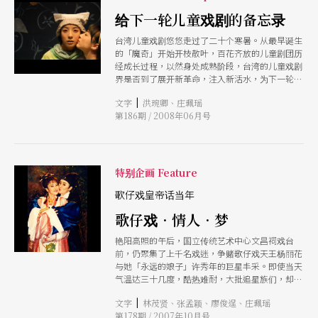
的，就属他们对表演这份工作的使命感与坚持的热
爱了。 在接近三个小时的充满回忆与沉思的访谈
给下一轮儿童戏剧的备忘录
过后，盼他们给新生代的演员一些建议，两人都谦
台湾儿童戏剧悠悠走过了二十个寒暑。从最早诞生
虚的表示「唉不了」「自己都还在积累当中，哪能
的「魔奇」开始开枝散叶，百花齐放的儿童剧团历
给别人甚么建议啊！」问他们还会演到何时，他们
经成长过程，以然身处成熟阶段，台湾的儿童戏剧
都笑了，异口同声地回答「还早吧，都说了自己还
界是否到了展开新革命，注入新活水，为下一轮双
在积累当中呗」「就演到六十岁怎么样？」「好，
十年华创造新高点的时刻？！ 本刊特别在此暑假
就和台北、和我们的观众一起变老吧！」看来，这
|
文字
洪琬卿、庄珮瑶
的前夕，首度邀集本地的几位资深的儿童剧团工作
对同台多年的老友，除了有白头宫女话当年的本事
第186期 / 2008年06月号
者，与韩国知名儿童剧《爱上白雪公主的小矮人》
之外，也还有著继续逐鹿中原的力气！
导演朴胜杰齐聚ㄧ堂，以交流座谈的方式，分享两
国的经验与讨论未来儿童戏剧发展的可能性。
特别企画 Feature
歌仔戏皇帝话当年
歌仔戏．情人．梦
艳阳高照的午后，国立传统艺术中心文昌祠戏台
前，仍聚集了上千名戏迷，争赌歌仔戏天王杨丽花
与她「永远的娘子」许秀年的巨星丰采。即使当天
气温达三十几度，酷热难耐，大批追星族们，却是
在传艺中心一开园，就抢进园区占位子，为的就是
|
文字
林茂贤、张孟颖、廖俊逞、庄珮瑶
要和偶像近距离接触。 暌违舞台已久的天王巨星
第178期 / 2007年10月号
杨丽花和许秀年，在歌仔戏迷的簇拥和欢呼声中登