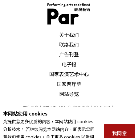
PAR 表演艺术杂志
关于我们
联络我们
广告刊登
电子报
国家表演艺术中心
国家两厅院
网站导览
国家表演艺术中心国家两厅院《PAR表演艺术》版权所有
本网站使用 cookies
©
2022
Performing arts redefined. All Rights Reserved
为提供您更多优质的内容，本网站使用 cookies
统一编号 Tax Id number 00973926
分析技术。 若继续阅览本网站内容，即表示您同
本站所提供相关演出资讯，如有异动应以主办单位公告为准。
我同意
意我们使用 cookies，关于更多 cookies 以及相
服务条款
｜
隐私权声明
｜
著作权声明