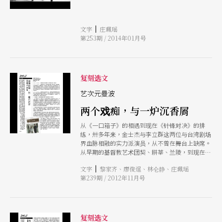
|
文字
庄珮瑶
第253期 / 2014年01月号
复刻选文
艺次元曼波
两个戏痴，与一炉沉香屑
从《一口箱子》的相遇到现在《针锋对决》的排
练，卅多年来，金士杰与李立群这两位与台湾剧场
界血脉相融的实力派演员，从不曾在舞台上缺席。
从早期的基督教艺术团契、耕莘、兰陵，到现在的
表演工作坊、果陀剧场，他们一路走来，可说是有
|
文字
黎家齐、廖俊逞、林仑静、庄珮瑶
时风雨有时晴。 那天下午，在原本是酒厂的华山
第239期 / 2012年11月号
艺文特区，郁郁的天气不时还零星洒下几颗的豆大
雨滴，闷啊！但不知道是不是因为他们的真诚，灰
蒙蒙的天空让人错觉似地好像台北也朴素了起来。
在对谈的过程当中，让人印象深刻的，除了两人那
份对彼此的相知、相惜的真情之外，没别的，就属
复刻选文