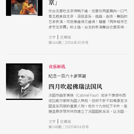
京」
让喜爱她的台湾观众一探内中风景。
在台北要吃北京烤鸭不难，但要在两星期内一口气
看五档来自北京、涵括音乐、戏曲、杂技、舞蹈的
艺术表演，可就是难得又难得！藉著「两岸城市艺
术节北京周」的上场，台北的表演舞台也要变得很
北京！ 这是两岸的文化界首次以城市为对等交流
|
文字
庄珮瑶
单位，九月台北市送出北市交、北市国、汉唐乐
第166期 / 2006年10月号
府、创作社剧团、台北越界舞团与华冈艺校到北京
去一展台北表演艺术风貌，十月就换北京送来北京
交响乐团、北京京剧院、中国杂技团、北京现代舞
团与北京市第二中学舞蹈团来台北表演回礼。
「北京周」的演出中，北京京剧院一反以往访台演
音乐新讯
出所排出的经典戏码，带来的是创新前卫的「小剧
场京剧」：《马前泼水》与《阎惜姣》；前者出自
纪念一百六十岁冥诞
朱买臣的故事，后者则是改编自京剧名戏《乌龙
四月吹起佛瑞法国风
院》。而北京交响乐团则将在指挥谭利华领军下，
演出方可杰作曲、洋溢西藏风的《热巴舞曲》与唐
法国作曲家佛瑞（Cabriel Faur）或许不像德布西
建平所作的《圣火2008》等曲目。（庄珮瑶）
或拉威尔那样为国人熟知，但却不折不扣是奠定法
国音乐风貌的重要人物。他在十九世纪下半叶，追
随圣桑学琴并共同建立了法国国民乐派，让法国古
典音乐摆脱德奥传统的桎梏，发展出属于自己文化
|
文字
庄珮瑶
风格的特色。佛瑞的作品以声乐曲及室内乐闻名，
第148期 / 2005年04月号
而他也像贝多芬一样晚年失聪，但仍谱出精采的乐
章。 今年五月刚好是佛瑞的一百六十岁冥诞，四