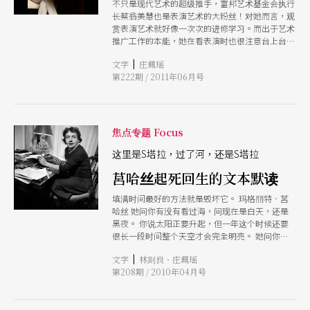
不只是现代艺术的超级推手，富邦艺术基金会执行
长蔡翁美慧也是表演艺术的大粉丝！对她而言，观
赏表演艺术就好像一次次的进修学习。而出于艺术
推广工作的本能，她在看表演时也很注意台上台下
的触动交流。她认为观众应该要能「尊重」表演
|
文字
庄珮瑶
者，而这份尊重，就可以从进入表演场所的服装礼
第222期 / 2011年06月号
仪做起，而且最好「前排座位给懂的人坐，而且不
能有空位」，相信如此一来，表演者才能以更出色
的表现来回应。
焦点专题 Focus
这里是S塔拉，过了河，还是S塔拉
莒哈丝起死回生的文本默读
填满时间最好的方法就是毁坏它。 玛格丽特．莒
哈丝 她问你有没有看过海，问现在是白天，还是
黑夜。 你说太阳正要升起，但一年这个时候还要
很长一段时间整个天空才会完全明亮。 她问你海
什么颜色。 你说：黑的。 她说海从来不是黑的。
|
文字
林则良、庄珮瑶
你一定弄错了。 你问她觉得是否会有任何人会爱
第208期 / 2010年04月号
你。 她说不会，可能不会。你问：是因为死亡
吗？她说：是的，因为你的感受如此迟钝而涣散，
因为你说谎而且还说海是黑的。 接著她沉默不