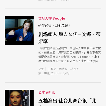
场。杨丽花头戴白帽，穿著白上衣，水蓝长裤，帅
气不减当年，许秀年一袭黑色薄纱洋装，楚楚可
人。这对歌仔戏最佳情侣档，戏里夫妻结缘超过三
十载，鸳鸯再聚，两人现场即兴一段《唐伯虎点秋
艺号人物 People
香》，身段眼神交会，尽是浓情蜜意，看得台下观
众如痴如醉。 这场堪称歌仔戏世纪天王天后空前
给我戏演，其他免谈！
对谈，在戏曲学者林茂贤风趣幽默的穿针引线下，
剧场痴人 魅力女优—安娜．蒂
两人畅谈他们一路走来的甘苦历程，同台谈情说爱
的甜蜜往事，以及与歌仔戏难分难解的一世情缘。
斯摩
「我在剧场里所呈现的，是现实人生中我不会去做
的。在这里面，只有我自己的坚持。」舞台下极其
羞涩瘦弱的安娜．蒂斯摩（Anne Tismer），上了
舞台后却爆发力十足，有如巨人。十月由她领衔演
出的《点歌时间》与《玩偶之家娜拉》，迷倒了一
|
文字
庄珮瑶、周倩漪、林芳宜
拖拉库的观众，说不定，她已经成为有史以来第一
第168期 / 2006年12月号
个有资格在台湾组织剧迷会的欧洲剧场演员。 与
她携手创作娜拉奇迹的导演欧斯特麦耶形容安娜‧
蒂斯摩是个有剧场依存症的演员，对剧场艺术有绝
对的渴求，舞台上的她所跟随的，是只存在她双眼
的那道光，观众的反应与其他事务都不会打扰或影
艺术节新讯
响她的演出。剧场是她的乌托邦，在两厅院十月的
德国狂潮系列节目中，她与她的乌托邦震慑了全场
五档演出 让台北舞台很「北
的观众，在本篇专访中，她将打开乌托邦的大门，