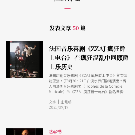
发表文章
50
篇
法国音乐喜剧《ZZAJ 疯狂爵
士电台》 在疯狂混乱中回顾爵
士乐历史
法国原创音乐喜剧《ZZAJ 疯狂爵士电台》首次造
访亚洲，于9月20、21日在淡水云门剧场演出。曾
入围法国音乐喜剧奖（Trophes de la Comdie
Musicale）的《ZZAJ 疯狂爵士电台》剧名是将
「JAZZ」倒写而成，象征以颠覆、反转的方式来
|
文字
庄珮瑶
诠释爵士精神：自由、即兴、冒险。舞台设定在一
2025/09/19
间1960年代的录音室，节目自倒数开始便全面失
控，两位演出者在错误与混乱中即兴补救。
《ZZAJ》把舞台上的混乱化为笑点与能量，将
「失败而不气馁」展现得淋漓尽致。
艺@书