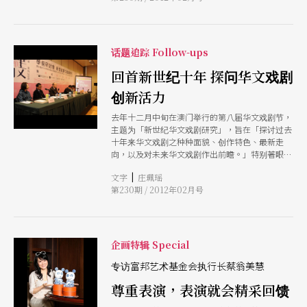
话题追踪 Follow-ups
回首新世纪十年 探问华文戏剧
创新活力
去年十二月中旬在澳门举行的第八届华文戏剧节，
主题为「新世纪华文戏剧研究」，旨在「探讨过去
十年来华文戏剧之种种面貌、创作特色、最新走
向，以及对未来华文戏剧作出前瞻。」特别著眼于
新世纪第一个十年的华文戏剧发展，除了参与的演
|
文字
庄珮瑶
出希望是十年内的戏码，在学术论文方面，也期许
第230期 / 2012年02月号
与会者提出对过往十年各地戏剧现象的观察分析。
企画特辑 Special
专访富邦艺术基金会执行长蔡翁美慧
尊重表演，表演就会精采回馈