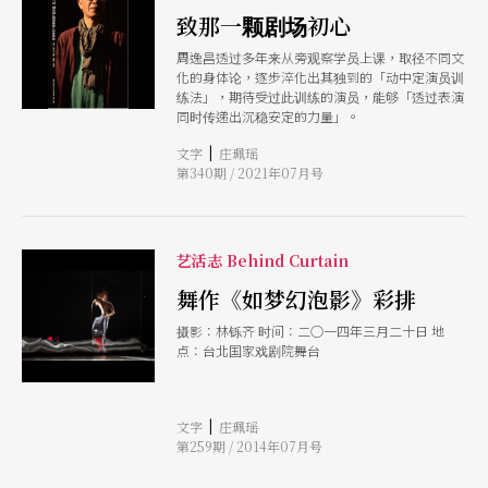
致那一颗剧场初心
周逸昌透过多年来从旁观察学员上课，取径不同文
化的身体论，逐步淬化出其独到的「动中定演员训
练法」，期待受过此训练的演员，能够「透过表演
同时传递出沉稳安定的力量」。
|
文字
庄珮瑶
第340期 / 2021年07月号
艺活志 Behind Curtain
舞作《如梦幻泡影》彩排
摄影：林铄齐 时间：二○一四年三月二十日 地
点：台北国家戏剧院舞台
|
文字
庄珮瑶
第259期 / 2014年07月号