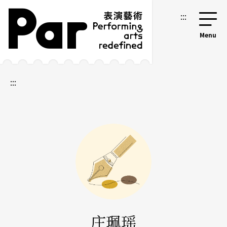
跳到主要内容区块
网站导览
:::
:::
庄珮瑶