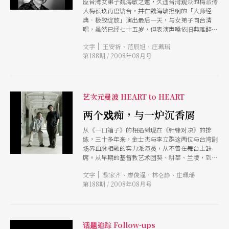
应台湾女弟子魏海敏之邀，久违台湾观众的梅派传
人梅葆玖再度访台，并在魏海敏担纲的「大师经
典．极致绽放」演出最后一天，与女弟子同台清
唱，虽然已经七十五岁，但表演声嗓依旧典雅醉
人。本刊特邀国光剧团艺术总监、也是超级戏迷的
|
文字
王安祈、范辰旭、庄珮瑶
王安祈教授，专访大师，一谈梅派艺术的表演精髓
第188期 / 2008年08月号
与自幼跟随父亲梅兰芳的习艺点滴
艺次元曼波 HEART to HEART
两个戏痴，与一炉沉香屑
从《一口箱子》的相遇到现在《针锋对决》的排
练，三十多年来，金士杰与李立群这两位与台湾剧
场界血脉相融的实力派演员，从不曾在舞台上缺
席。从早期的基督教艺术团契、耕莘、兰陵，到现
在的表演工作坊、果陀剧场，他们一路走来，可说
|
文字
黎家齐、廖俊逞、林仑静、庄珮瑶
是有时风雨有时晴。 那天下午，在原本是酒厂的
第188期 / 2008年08月号
华山艺文特区，郁郁的天气不时还零星洒下几颗的
豆大雨滴，闷啊！但不知道是不是因为他们的真
诚，灰蒙蒙的天空让人错觉似地好像台北也朴素了
起来。在对谈的过程当中，让人印象深刻的，除了
两人那份对彼此的相知、相惜的真情之外，没别
话题追踪 Follow-ups