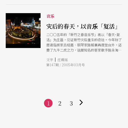
月就有两组音乐会不约而同以佛瑞为主题。北市交
邀请现任美国德州大学阿灵顿分校合唱系系主任及
福斯堡市歌剧院副指挥的林菁，首度返台指挥，特
音乐
别演出佛瑞的《安魂曲》。而在台湾努力耕耘的印
象三重奏，则特地邀请了台北爱乐电台主持人、女
灾后的春天，以音乐「复活」
高音黄瑞芬（Zoe），一起铺陈一晚专属于佛瑞的
二○○五年的「新竹之春音乐节」将以「春天˙复
浪漫飨宴，除了演出佛瑞知名的〈梦后〉等六首歌
活」为主题，见证新竹灾后重生的奇迹。今年除了
曲外，还将演出佛瑞最重要的作品第一号钢琴四重
邀请指挥家吕绍嘉、钢琴家陈毓襄再度登台外，还
奏，以及佛瑞失聪后的杰作钢琴三重奏。想认识这
费了九牛二虎之力，说服知名的客家歌手陈永淘
位法国代表作曲家的观众，这正是不容错过的好机
「复出」，演出他为峨眉湖编写的音乐剧《河
会！（庄珮瑶）
|
文字
庄珮瑶
婆》，希望唤起大家的对土地环境的重视。
第147期 / 2005年03月号
1
2
3
下
一