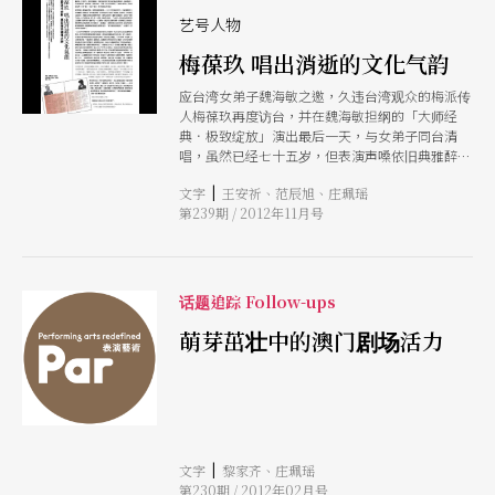
他们对表演这份工作的使命感与坚持的热爱了。
在接近三个小时的充满回忆与沉思的访谈过后，盼
艺号人物
他们给新生代的演员一些建议，两人都谦虚的表示
梅葆玖 唱出消逝的文化气韵
「唉不了」「自己都还在积累当中，哪能给别人甚
么建议啊！」问他们还会演到何时，他们都笑了，
应台湾女弟子魏海敏之邀，久违台湾观众的梅派传
异口同声地回答「还早吧，都说了自己还在积累当
人梅葆玖再度访台，并在魏海敏担纲的「大师经
中呗」「就演到六十岁怎么样？」「好，就和台
典．极致绽放」演出最后一天，与女弟子同台清
北、和我们的观众一起变老吧！」看来，这对同台
唱，虽然已经七十五岁，但表演声嗓依旧典雅醉
多年的老友，除了有白头宫女话当年的本事之外，
人。本刊特邀国光剧团艺术总监、也是超级戏迷的
也还有著继续逐鹿中原的力气！
|
文字
王安祈、范辰旭、庄珮瑶
王安祈教授，专访大师，一谈梅派艺术的表演精髓
第239期 / 2012年11月号
与自幼跟随父亲梅兰芳的习艺点滴
话题追踪 Follow-ups
萌芽茁壮中的澳门剧场活力
|
文字
黎家齐、庄珮瑶
第230期 / 2012年02月号