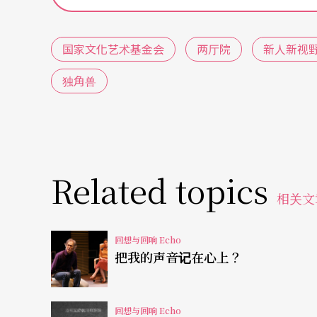
单纯，他所面对的题材面向或许会比较清楚。
校的关系还是蛮深的，有好几个作品都跟之前
国家文化艺术基金会
两厅院
新人新视
都比较保守，意思是说他还是希望做的好看，
独角兽
以为会从新的世代身上看到一些属于他们而不
贵。这次的不会说没有，也是有，譬如说我在
得也是蛮抢眼的；《与我，相逢在宇宙尽头》
是最完整的，不过，如果用我自己的看法来讲
Related topics
去做一些东西，但他自己也不知道到底是否OK
相关文
在「新人新视野」，而是在实验剧场里的表演
放在「新人新视野」里，就过于完整，实验性
回想与回响 Echo
把我的声音记在心上？
它很像我们在实验剧场会看到的肢体剧场，可
变成就会有两个看作品的情形：第一个，你不
回想与回响 Echo