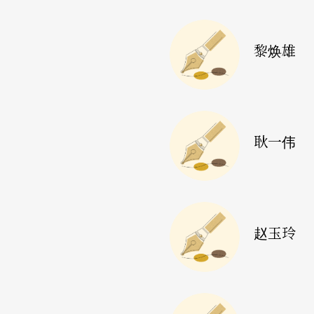
来看，你需要学习、实验和克服的元素非常多
复杂，譬如说我要不要三面台，我希望它是呈
黎焕雄
思考到这部分，会去思考到他在那个环境面，
果。
我都很刻意先看完表演，之后我才去看他的计
耿一伟
角兽》要在这边画上那些线。本来我搞不清楚
拍到人体的解剖，达到那些虚伪的面向，那是
出来，所以她试图用别的方法去处理那个问题
而已。可是，的确你看到那个非常优美的肢体
赵玉玲
果，但某种程度我们就错失掉了。一样的，像
很焦虑的、自闭症的人的设计。可能在小的排练
旷，这个表演者就很努力、拼命去吸引我们的