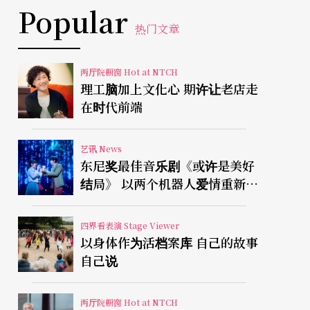
Popular
热门文章
两厅院橱窗 Hot at NTCH
理工脑加上文化心 期许让老店走
在时代前端
艺讯 News
东尼奖最佳音乐剧《或许是美好
结局》 以两个机器人爱情重新凝
视有限人生
四界看表演 Stage Viewer
以身体作为活档案库 自己的故事
自己说
两厅院橱窗 Hot at NTCH