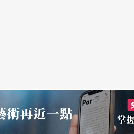
对话，也请徐堰铃来录音，可是又将声音变得很支
已经有加了些噪音下去，所以那个声音不是那么清
果，加上作品的动作又是很切割和片段扭曲的身体
让观赏者很辛苦，就是很难把这些支离破碎的讯息
脱离过去学院派那种语言，或是说故事、编创的方
。整个看来，我有看到突破和创新的部分，但是觉
还是初期阶段，还不够大胆。
观察，从初审到最后演出的过程中，其实也一直在
或是创新？玉玲提到另一个重点就是——在条件
校园外的经验。它很多执行程序、甚至先设规格，
个世代比较强烈、自我的剧烈表达，也就是所谓的
规格要求完整的企画、试演，也就是学习成熟地表