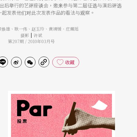
出后举行的艺评座谈会，邀来参与第二届征选与演后评选
一起发表他们对此次发表作品的看法与观察。
黎焕雄
、
耿一伟
、
赵玉玲
、
黄靖媛
、
庄珮瑶
|
摄影
许斌
第207期 / 2010年03月号
收藏
投票