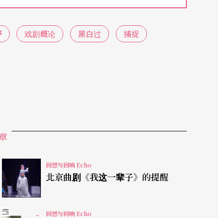
当然，我也觉得气温是有点低。感觉上来讲，跟学
校园学习的经验很有关系。对我来讲，这次的表演
野
戏剧概论
黑白过
捕捉
一旦想要做的好看，就会觉得有点绑手绑脚了。我
属于我的经验，我觉得那个东西对我来讲就会很珍
姜睿明的《戏剧概论》中看到自传性的东西，我觉
的青少年主题我觉得也是蛮好的；《黑白过》应该
，它太完整，犯错太少；我讲它犯错是说他有想要
，我是比较喜欢看到这样的作品。假设今天不是
章
，那我就会给《黑白过》很高的评价，只是今天是
就不够。《鼻子记》也是，如果一段段个别来看，
回想与回响 Echo
北京曲剧《我这一辈子》的提醒
是其实跟它原来所要表现的主题有一些差别。所以
看它原来的企图是什么，你这样看然后觉得它怎么
回想与回响 Echo