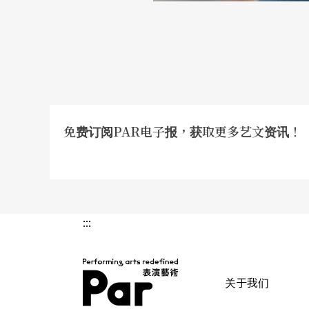
达与沟通，之后又有类似老师的指导者参与工
给笔记。倒不是说这中间形成了什么检查或束
个狂飙型、或运动型的事情了。
空间与装置的使用
免费订阅PAR电子报，获取更多艺文资讯！
耿：
以戏剧类来讲，我觉得在空间上比较成功
够兼顾到那样的空间里的一些观赏经验，也征
在边边，基本上它是开放式的，虽然他有交叉的
的九宫格的东西，基本上还是蛮完整的。然后
:::
来。《黑白过》刚好要用到投影，所以就把那
实验剧场里弄了一个类似镜框舞台的东西，然
关于我们
记》和《与我，相逢在宇宙尽头》的表演本身可