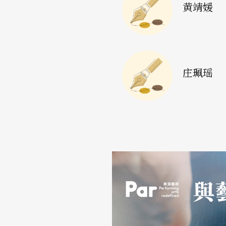
决定用《晚安母亲》的剧本里母女关于自杀的
黄靖媛
离破碎。后来我听她们说，在录的时候徐堰铃
楚。在后制时她们就加了很多切割和片段的效
段落；整个空间也很切割和片段。从头到尾，
庄珮瑶
串连在一起。很显然地编舞者努力要突破，要
法，只是，突破的方式是不是有达到那个效果
得不够。很显然是学校到社会的过渡期当中，
黎：
玉玲提醒了一个现实，我们在整个挑选、
玩味这点，就是到底我们还有多少空间可以突破
上它真的比较像在衔接一个校园内的经验、到
其实并不那么有利于一伟所期待的那种属于整
狂野性，虽然两种脉络我都期待。这个计划的