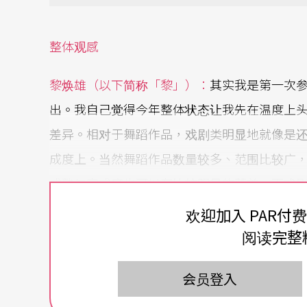
整体观感
黎焕雄（以下简称「黎」）：
其实我是第一次
出。我自己觉得今年整体状态让我先在温度上
差异。相对于舞蹈作品，戏剧类明显地就像是
成度上。当然舞蹈作品数量较多、范围比较广
成熟与完成度也可以有比较明显的落差。而戏
作品真正的核心及关切所在，可能戏剧的铺陈
欢迎加入 PAR付
阅读完整
耿一伟（以下简称「耿」）：
戏剧需要时间去
的素材很多，譬如说他可能要处理戏剧性的问
会员登入
题，要在这短短四十分钟里面要把很多元素集