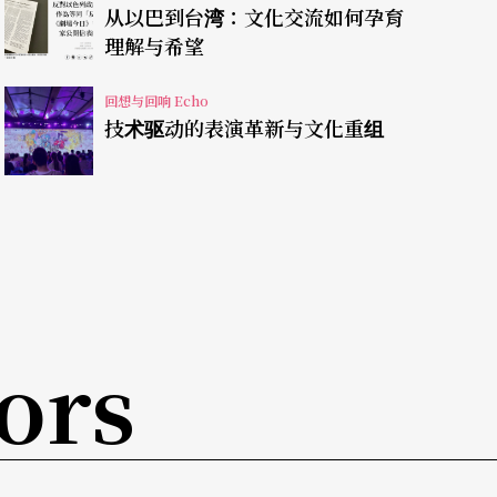
己说的企图来定义它；那如果要以它原来要做到的
从以巴到台湾：文化交流如何孕育
没有做到它要做的。
理解与希望
参与审查计划的部分，在第二届就没有，二届看下
回想与回响 Echo
技术驱动的表演革新与文化重组
，我期待看到的是创新、突破、跨界。的确在第一
到。只是我在看的时候，有时候会要阻止自己不要
是创新，是突破，是跨界。可是对我们这些已经是
司空见惯。所以我后来就回头想：这是不是牵涉到
验；可能学舞的人看戏也不是很多，还有就是学校
出来，其实我很清楚我们在创作的时候，我们在学
ors
面美感素养的培训。在编舞的时候大部分都还是在
累积、创新和编创。这时候老师可能会引导你，譬
，接下来就很少。以今天他们进入到实验剧场演出