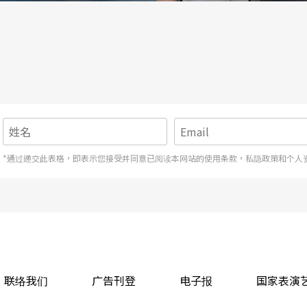
作，另外主办单位又会派出所谓的审查员去看、去
缚，而是说，因此这个计划该被期待的可能不是一
的是《戏剧概论》和《黑白过》，他们的表演都能
服了那个空间。比如说《戏剧概论》，把技术台放
*通过递交此表格，即表示您接受并同意已阅读本网站的使用条款，私隐政策和个人
表演，但那个开放的L型的投影，跟那个跳跃式
他有一些致密的东西也可以在那个开放空间展现出
个框框变得很小，旁边的东西都去掉了，其实就在
后很精确地达到它原来希望的视觉效果。《鼻子
联络我们
广告刊登
电子报
国家表演
能是OK的，但放在这里，就没有征服那个空间