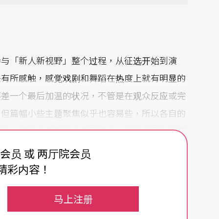
参与「新人新视野」整个过程，从征选开始到演
头有所感触，感觉戏剧和舞蹈在热度上就有明显的
还差一个最后加温的状况，不管是在观众反应或完
，但篇幅小些主题聚焦似乎也容易些，所以各自的
剧类，感觉上都是有点疲于奔命、或让人不太知道
比较需要相当的篇幅。
费会员 或 两厅院会员
精彩内容！
铺陈，跟舞蹈相比，一个创作者要同时面对、处理
题，就是剧本的问题，然后还有表演与舞台的问
马上注册
合在一起。就舞蹈类来讲，或许编舞家就可以比较