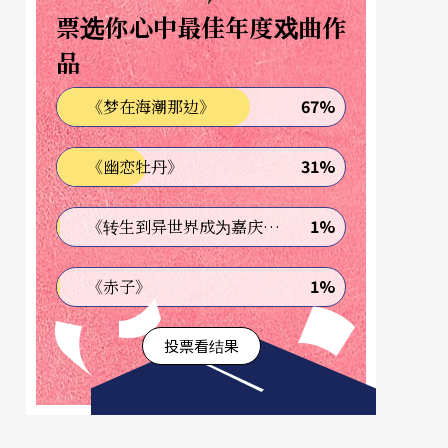
票选你心中最佳年度戏曲作
品
67%
《梦在海潮那边》
31%
《幽恋牡丹》
1%
《转生到异世界成为嘉庆君—发现我的祖先是诈骗集团!?》
1%
《赤子》
投票看结果