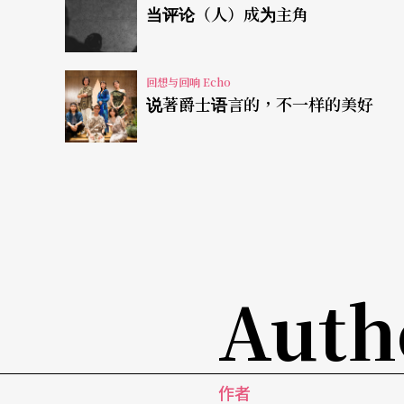
样；第二个，你看著它的企图，然后你用它自
当评论（人）成为主角
企图来定义它的话，那我觉得大多数的作品都
赵玉玲（以下简称「赵」）：
回想与回响 Echo
因为第一届我有
说著爵士语言的，不一样的美好
来，我还是维持原来对「新人新视野」的期待
届，这三个特质我有看到；第二届其实也有看
过度反应，我会跟自己讲，或许这对他们来说
老经验的观察者或老师来说，可能觉得这已经
他们在学校的训练，或是他们看舞、看戏的经
的养成和同侪的互动的关系。我自己是舞蹈系
Auth
校的养成大部分是肢体的训练，还有文史哲方
一个空旷的舞蹈教室里面，去学习舞蹈语汇的
如说音乐的使用、或适度的灯光或服装、道具
作者