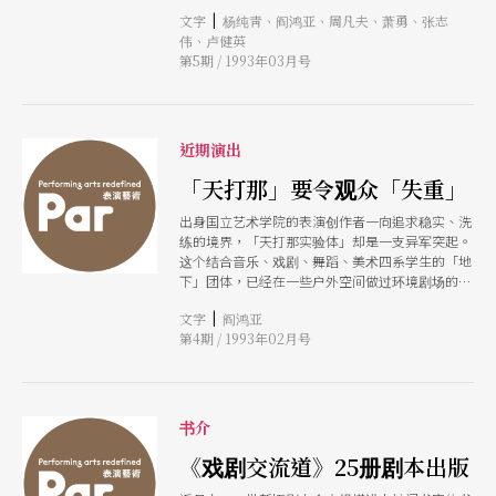
（thtre de la Poitier）的舞台，演出一结束，巴士
|
文字
杨纯靑、阎鸿亚、周凡夫、萧勇、张志
底剧院（thtre de la Bas-tille）的艺术总监克莉丝
伟、卢健英
汀即刻邀请林秀伟于今年再度率团访法。 在《无
第5期 / 1993年03月号
尽胎藏》中，林秀伟企图运用水、火、地、风、空
五大宇宙本质来帮助舞者找到内在的「力」，进而
达到「识」的境界，在过程中遂步反应生命的更
迭、绵延。 此次赴法演出，大抵延续原作风貌。
主要舞者有林秀伟、萧贺文等六人，音乐部份由曾
近期演出
获金马奖的史撷咏负责。 （杨纯靑） 优剧场赴菲
巡演 「优剧场」去年十一月巡回全省演出《漠．
「天打那」要令观众「失重」
水镜记》后，将文姬归汉的故事现代化为一名台湾
出身国立艺术学院的表演创作者一向追求稳实、洗
老妇返鄕探亲前的挣扎，以《母亲的水镜记》为
练的境界，「天打那实验体」却是一支异军突起。
题，在台南试演。今年元月廿六至二月十日，又应
这个结合音乐、戏剧、舞蹈、美术四系学生的「地
亚洲民众文化协会（ACPC）之邀赴菲，分别在马
下」团体，已经在一些户外空间做过环境剧场的实
尼拉的文化中心（CCP）、市郊一所大学的校园、
验，拼贴各项专业表现，而化合出前卫的激烈风
及Batangas地区一座渔村的广场演出三场，内容
|
文字
阎鸿亚
格。这个月他们要在皇冠迷你艺术节中演出《中介
为《老虎进士》、《巡山头》，及将古今两版溶合
第4期 / 1993年02月号
──失重的游离符象》，动用录影、投影、装置艺
为一的《水镜记》，合为一整晚的演出。演员有三
术和舞蹈、音乐、戏剧的元素，与观众作密切的互
分之一为当地演员，念白以中、菲语（Jagalog）
动。没有传统的观众席，也没有情节逻辑，他们要
穿揷进行。 在菲律宾文化中心作室内演出时，与
作表演艺术与观众的「中介」。导演王也民曾经执
一名长期在伦敦工作的日本灯光设计师合作，呈现
导鞋子儿童剧团的《无鸟国》，在电影《牯岭街少
了神奇的视觉效果。优剧场已邀请他于今年十月来
书介
年杀人事件》中演出光头一角，也有滑稽突梯的特
台，为新版《水镜记》设计灯光。 （阎鸿亚）
殊表现；因此，这次演出不难期待一种疏离与幽默
《戏剧交流道》25册剧本出版
〔香港〕 九三年香港的音乐活动 一九九三年在音
的复合体质。
乐界是拉赫曼尼诺夫五十周年，古诺、柴可夫斯基