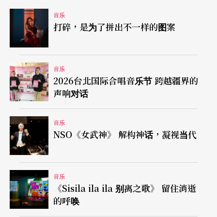
音乐
《风流寡妇》从首演起，至雷哈尔去世止，四十三
打碎，是为了拼出不一样的图案
年间总共上演超过三十万次，并被拍成多个电影版
本；其受欢迎的原因除了有趣的剧本以外，雷哈尔
音乐
以快活动听的歌曲贯穿全剧，也是吸引观众的主
2026台北国际合唱音乐节 跨越疆界的
因。国家交响乐团今年的跨年制作，将结集国内优
声响对话
秀的歌手们群聚一堂，为台湾观众带来兼具优雅轻
音乐
盈与风趣诙谐的风流之夜。
NSO《女武神》 解构神话，凝视当代
注
音乐
Die lustige Witwe
沿用的中文翻译为《风流寡
《Sisila ila ila 别离之歌》 留住消逝
妇》，其风流的原文之意乃充满趣味、风情万种之
的呼唤
意，以此呈现上流社会的嬉戏与心机。