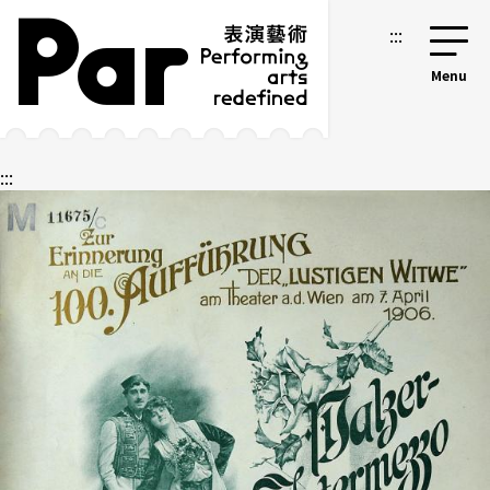
跳到主要内容区块
网站导览
:::
:::