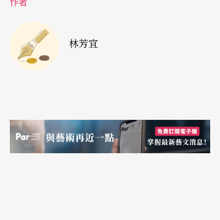
作者
翰．史特劳斯的《蝙蝠》、《吉普赛男爵》，雷哈
尔的《风流寡妇》与《微笑的国度》等。
林芳宜