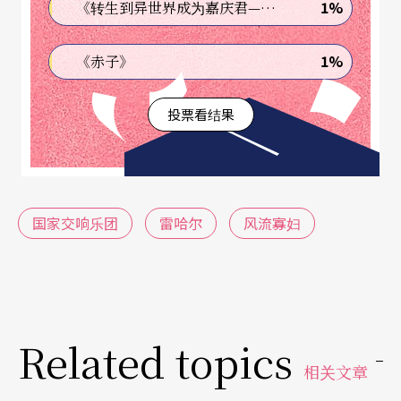
1%
《转生到异世界成为嘉庆君—发现我的祖先是诈骗集团!?》
ille）等人。丹尼罗爱上平民女子汉娜，却碍于身分
地位的悬殊，无法娶她为妻，谁知汉娜却转而嫁给
1%
《赤子》
富有的老银行家，后因银行家随即过世而继承了庞
投票看结果
大遗产，成为鹏特维德罗最有钱的单身女郎。眼看
著法国男人绕著汉娜打转，烦忧国库窘困的杰达遂
命丹尼罗将汉娜娶回，以便保住汉娜的财产不落入
法国人手中。而丹尼罗虽然仍然无法忘情于汉娜，
国家交响乐团
雷哈尔
风流寡妇
却惧怕被认为是觊觎财富才再度追求汉娜而迟疑；
另一方面，成为富婆的汉娜当然也不能肯定丹尼罗
爱的是钱还是人。故事就在剧中人种种试探、怀
疑、渴望、挣扎等情绪中，进入皆大欢喜的结局。
Related topics
相关文章
情节趣味，音乐动人