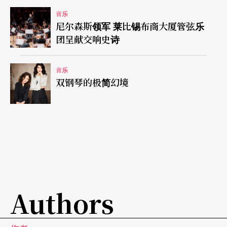
音乐
尼尔森斯领军 莱比锡布商大厦管弦乐
PAR
名词解码室
团呈献交响史诗
轻歌剧
音乐
双钢琴的极简幻境
义大利原文为 Operetta，小歌剧之意，因为相对于
义大利歌剧，轻歌剧的结构与篇幅较为短小。此外
轻歌剧的文本题材通俗诙谐，大都为市井小民的生
活写照，以当地语言唱出优美旋律与有趣的对白，
贴近大众口味。轻歌剧在义大利、法国、英国、德
国与奥地利等地各有发展，各国作曲家以自己的母
Authors
语留下不少佳作。但这个歌剧形式于十九世中期
时，才以维也纳为中心盛大地发展。重要作品有约