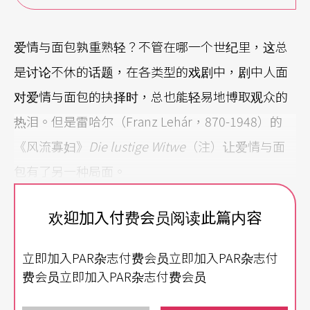
爱情与面包孰重熟轻？不管在哪一个世纪里，这总
是讨论不休的话题，在各类型的戏剧中，剧中人面
对爱情与面包的抉择时，总也能轻易地博取观众的
热泪。但是雷哈尔（Franz Lehár，870-1948）的
《风流寡妇》
Die lustige Witwe
（注）让爱情与面
包有了另一种局面。
雷哈尔靠《风流寡妇》一炮而红
欢迎加入付费会员阅读此篇内容
雷哈尔出生于当时尚属奥匈帝国的斯洛伐克地区，
立即加入PAR杂志付费会员立即加入PAR杂志付
幼年便展露出音乐天分，并接受音乐教育的启蒙，
费会员立即加入PAR杂志付费会员
十一岁时就写出第一首艺术歌曲。雷哈尔后来进入