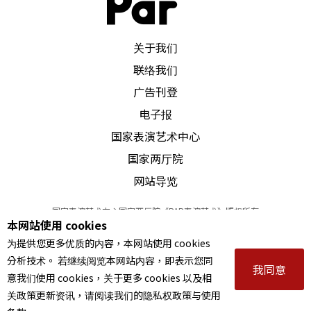
PAR 表演艺术杂志
关于我们
联络我们
广告刊登
电子报
国家表演艺术中心
国家两厅院
网站导览
国家表演艺术中心国家两厅院《PAR表演艺术》版权所有
本网站使用 cookies
©
2022
Performing arts redefined. All Rights Reserved
为提供您更多优质的内容，本网站使用 cookies
统一编号 Tax Id number 00973926
分析技术。 若继续阅览本网站内容，即表示您同
本站所提供相关演出资讯，如有异动应以主办单位公告为准。
我同意
意我们使用 cookies，关于更多 cookies 以及相
服务条款
｜
隐私权声明
｜
著作权声明
关政策更新资讯，请阅读我们的隐私权政策与使用