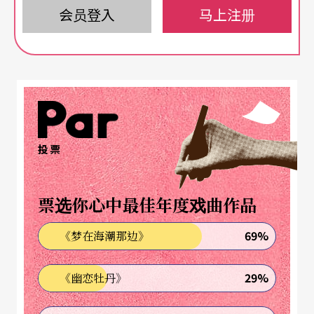
布拉格音乐院跟随德弗札克（A. Dvorák）学习作
会员登入
马上注册
曲，在他决定定居于维也纳之前，他也以军乐队指
挥之职开始音乐家的生涯，可惜作品并没有引起太
大的回响。一九○五年他在维也纳剧场（Theater a
n der Wien）推出《风流寡妇》，从此一炮而红，
成功地以轻歌剧掳获人心。
投票
《风流寡妇》是雷哈尔的成名作，以花都巴黎为背
票选你心中最佳年度戏曲作品
景，群聚了南欧小国鹏特维德罗（Pntevedro）的
驻法大使捷达男爵（Baron Zeta）、捷达的随从丹
69%
《梦在海潮那边》
尼罗伯爵（Graf Danilo）、借由婚姻继承大笔遗产
29%
《幽恋牡丹》
的女仆汉娜（Hanna Glawari）以及捷达的夫人娃兰
仙娜（Valencienne）、娃兰仙娜的情人卡缪（Cam