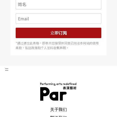
他鄙弃史坦尼斯拉夫斯基的自然主义，极力推崇梅
耶荷德（Vsevolod Meyerhold）的方式，相信唯有
形式化的肢体语言才能表达人的内在情感。认为现
立即订阅
代剧场最大的问题在于，其他的舞台要素都太过抢
*通过递交此表格，即表示您接受并同意已阅读本网站的使用
眼，造成演员身体的消失。为了创造「全能的演
条款，私隐政策和个人资料收集声明。
员」，他发展出一套训练演员的方法。首先，身体
必须从文明的枷锁中解放出来，为此，演员被要求
:::
透支身体能量，在经过十个小时的马拉松长跑，理
智无法操控身体的时候，才有可能达到狂喜忘我的
状态。另一方面，他撷取太极的吸纳吐气法、能剧
的以足顿地，借此产生绵延不绝的身体能量，配合
PAR 表演艺术杂志
关于我们
著犹如爵士鼓般的希腊语言节奏，身体在颤动中似