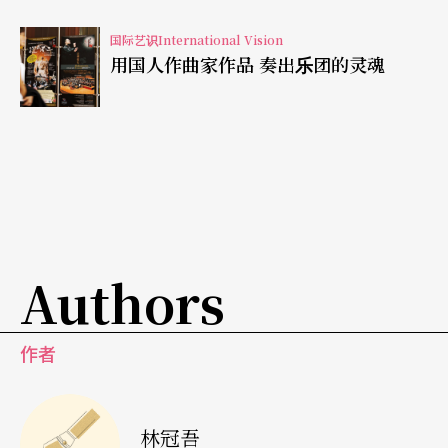
的重要桥梁。
国际艺识International Vision
二○○六年五月，他集结希腊与土耳其演员，共同
用国人作曲家作品 奏出乐团的灵魂
演出最古老的希腊悲剧──伊斯奇鲁斯（Aeschylu
s）的《波斯人》，让土耳其与希腊演员分别以各自
的语言，交替地咏叹波斯王战败的悲痛独白，语言
节奏配合著呼吸韵律，以及犹如痛苦面具的僵硬表
情，演员整个身体成了悲痛的代名词。点出战争终
结之时，只有无尽的空虚、苦痛与死亡，没有战胜
Authors
者，只有失败者。导演的反战和平意旨，不言而喻
地影射著伊拉克战争。再者，希腊曾受到土耳其人
作者
三百多年的统治（1453-1830），历史伤痕至今依
然深刻，近年的赛普鲁岛（Zyper）之争，更加深了
林冠吾