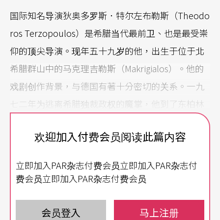
国际知名导演狄奥多罗斯．特尔左布勒斯（Theodo
ros Terzopoulos）是希腊当代最前卫、也是最受崇
仰的顶尖导演。现年五十九岁的他，出生于位于北
希腊群山中的马克理吉勒斯（Makrigialos）。他的
戏剧创作背景，与德国有著十分密切的关系。一九
七二年为逃离希腊独裁政权的魔掌，他到了东柏林
并在「柏林人剧院（Berliner Ensemble）」海涅．
欢迎加入付费会员阅读此篇内容
穆勒（Heiner Mueller）、贝诺．贝森（Benno Bes
son）的旗下做了四年的助理。这些导演都是当时德
立即加入PAR杂志付费会员立即加入PAR杂志付
国剧界的巨擘，对他的戏剧理念与风格有决定性的
费会员立即加入PAR杂志付费会员
影响。
会员登入
马上注册
一九八五年特尔左布勒斯成立自己的剧团，名之为