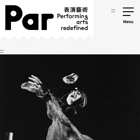
跳到主要内容区块
网站导览
:::
:::