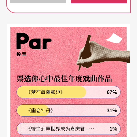
「爱缇丝剧团（Attis Theatre）」，企图寻找蕴藏
在身体中的回忆，回到他熟悉的希腊山林，经过十
个月，探究当地传统的「过火」仪式与身体能量的
开发，以及对演员进行的魔鬼训练，一九八六年推
出尤里皮底斯的《巴凯》
投票
Bacchen
，让酒神戴奥尼
修斯复活，震撼希腊剧界，扬名国际，为希腊现代
剧场开创新局。其后，执导穆勒的《米蒂亚材料》
票选你心中最佳年度戏曲作品
Medeamaterial
、《安蒂冈妮》、《波斯人》等，
67%
《梦在海潮那边》
都广受诸多国际艺术节的青睐与好评。至今，爱缇
丝剧团在世界五大洲巡回演出的场次早已过千。今
31%
《幽恋牡丹》
年应北京之邀，计划将与中国传统戏剧演员合作，
1%
《转生到异世界成为嘉庆君—发现我的祖先是诈骗集团!?》
为二○○八年的北京奥运会，特别制作《奥瑞斯提