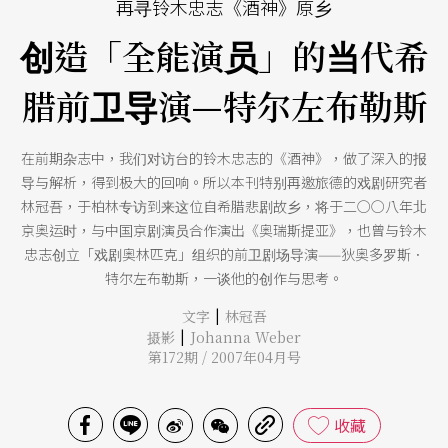
再寻铃木忠志《酒神》原乡
创造「全能演员」的当代希
腊前卫导演—特尔左布勒斯
在前期杂志中，我们对访台的铃木忠志的《酒神》，做了深入的报
导与解析，得到极大的回响。所以本刊特别再邀旅德的戏剧研究者
林冠吾，于柏林专访到来这位自希腊悲剧故乡，将于二○○八年北
京奥运时，与中国京剧演员合作演出《奥瑞斯提亚》，也曾与铃木
忠志创立「戏剧奥林匹克」组织的前卫剧场导演——狄奥多罗斯．
特尔左布勒斯，一谈他的创作与思考。
|
文字
林冠吾
|
摄影
Johanna Weber
第172期 / 2007年04月号
收藏