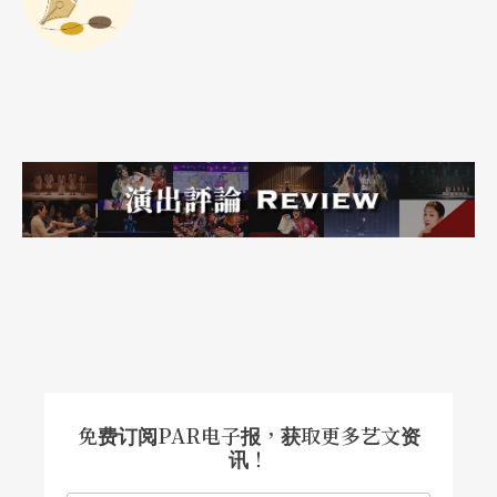
两国人民的芥蒂。这出剧得以作为去年（2006）在
伊斯坦堡举行的第十五届国际戏剧节的开幕剧。并
随即转移阵地，在古希腊戏剧国际艺术节演出。著
实挑战了两国观众的文化歧见，这政治意义之重
大，绝不是外人所能度量的，而特尔左布勒斯的识
见与魄力令人钦佩。
酒神是悲剧的灵魂
在希腊悲剧中，特尔左布勒斯体悟到死亡是生命的
定义，指出狂喜忘我（estacy）是希腊悲剧的基
础，酒神是悲剧的灵魂。因此，选取剧本的主题都
免费订阅PAR电子报，获取更多艺文资
环绕在为自由、和平奋斗、人生的苦难、疯狂著魔
讯！
与狂喜忘我。一如七○年代的许多欧洲前卫导演，