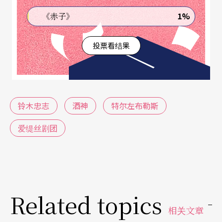
亚》，令人拭目以待。
1%
《赤子》
当今东西文化交流的重要桥梁
投票看结果
除了导演创作之外，特尔左布勒斯对古希腊戏剧的
现代化与国际化的推动，更是不遗余力，例如在德
菲市（Delphi）担任「希腊戏剧国际盛会（Greek D
铃木忠志
酒神
特尔左布勒斯
rama International Meetings）」艺术总监期间（1
爱缇丝剧团
985-1987），便广邀世界各地大师级的导演，提升
艺术节的国际名声。一九九三年更与穆勒、铃木忠
志、罗伯．威尔森（Robert Wilson）共同创办「戏
剧奥林匹克（Theatre Olympics）」组织，并任此
Related topics
委员会的主席。他本身无疑就是当今东西文化交流
相关文章