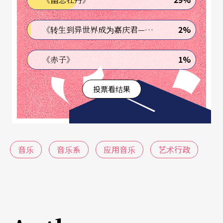
存媒介等发展日新月异。音乐的编创如音乐剧、大
众音乐、电视电影、广告、动画等等创作理论，无
2%
《转生到异世界成为嘉庆君—发现我的祖先是诈骗集团!?》
不仰赖音乐技术做适切的辅助。「音乐工程」则是
1%
《赤子》
培养录音工程实务、音响及音效技术、合成技术及
其他影音技术人才。因此大学课程的设计也包括了
投票看结果
如电子学原理、音响学、声音分析与合成等物理、
数理、电脑学科的养成。就因为结合音乐与科技、
与生活息息相关，良好的设备跟实际操作的练习就
音乐
音乐系
应用音乐
艺术行政
变得相当重要。
以美国为例，录音室、实验室都是学校常见的设
备，更有电视制作设备及可容纳独奏至交响乐团演
奏录音的大规模控制室，课程从五天、十天的证照