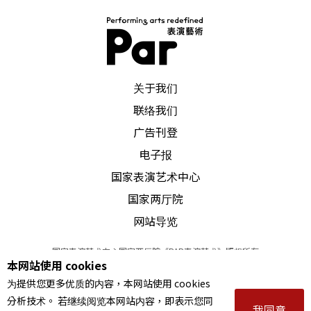
而台湾目前只有辅仁大学、东吴大学及台南艺术大
学有教授音乐治疗的课程，但大多只是概述，只有
台南艺术大学应用音乐系的音乐治疗组，是国内唯
PAR 表演艺术杂志
一正式的音乐治疗学位。此外最特别的是中山大
关于我们
学，藉著音乐学系与海下技术研究所及高雄医学大
联络我们
广告刊登
学医学系的合作，开设「音乐治疗学程」，核心课
电子报
程包括开在心理系的「普通心理学」、牙医系的
国家表演艺术中心
「神经解剖学」、海下技术研究所的「应用心理声
国家两厅院
学」等等。
网站导览
综合商业知识与艺术专业，「艺术行政」人才抢手
国家表演艺术中心国家两厅院《PAR表演艺术》版权所有
本网站使用 cookies
©
2022
Performing arts redefined. All Rights Reserved
为提供您更多优质的内容，本网站使用 cookies
「艺术硕士是新的商业学位」这是趋势写手丹尼
统一编号 Tax Id number 00973926
分析技术。 若继续阅览本网站内容，即表示您同
本站所提供相关演出资讯，如有异动应以主办单位公告为准。
我同意