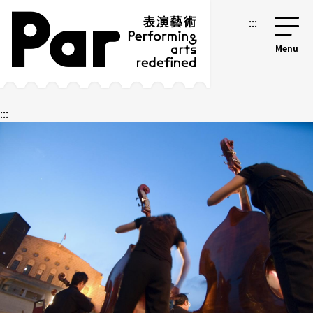
跳到主要内容区块
网站导览
:::
:::