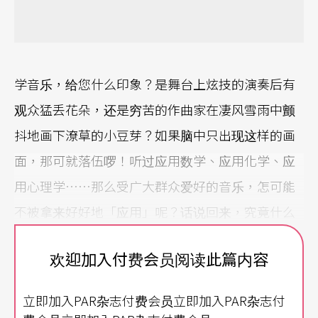
学音乐，给您什么印象？是舞台上炫技的演奏后有
观众猛丢花朵，还是穷苦的作曲家在凄风雪雨中颤
抖地画下潦草的小豆芽？如果脑中只出现这样的画
面，那可就落伍啰！听过应用数学、应用化学、应
用心理学……那么受广大群众爱好的音乐，怎可能
不被拿来好好地「应用」呢？话说回来，究竟什么
是应用音乐？简单地说，应用音乐可以说是将音乐
欢迎加入付费会员阅读此篇内容
运用在实际生活的用途上，具有具体的实用性质，
跟纯粹表达艺术理念、个人风格、个人情感等等传
立即加入PAR杂志付费会员立即加入PAR杂志付
统的概念是大不相同的！有个比喻说得好，严肃音