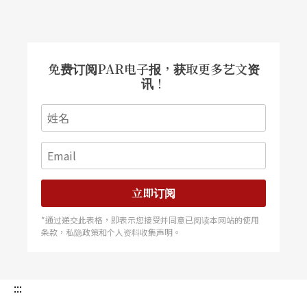
应用音乐学系中，最令人好奇的该算是「音乐治
疗」吧！这门学科，除了音乐之外，还结合了医
学、心理学、精神病学等其他学科的知识。目前音
免费订阅PAR电子报，获取更多艺文资
乐治疗在美国已受到了医界的认同，有八十所以上
讯！
的学校授与四年制音乐治疗的学士学位，另外也有
二十所以上的学校授与音乐治疗的硕士学位。学生
在经过修业期间的课业学习及专业实习后，可参与
音乐治疗师的证照考试，取得证照，成为正式的音
立即订阅
乐治疗师。近年来全世界各国也都陆续有音乐治疗
*通过递交此表格，即表示您接受并同意已阅读本网站的使用
的相关团体成立，像是英国、加拿大、澳洲、日
条款，私隐政策和个人资料收集声明。
本、纽西兰及许多南美、欧洲国家，都有音乐治疗
组织的成立。
:::