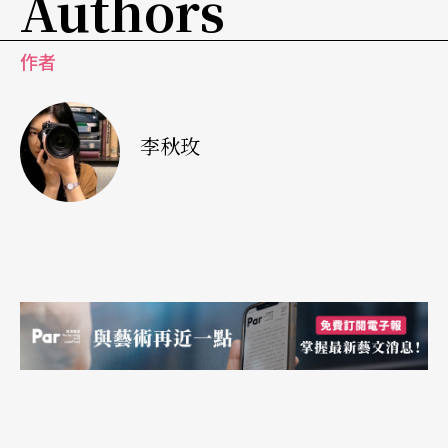
Authors
取得到两年制学位（Associate Degree）、学士学
位（Bachelor of Fine Arts in Music）皆有。而在台
作者
湾，除了在许多音乐科系开设单堂电脑音乐、多媒
体等相关课程外，拥有电脑音乐教室、音乐创作练
李秋玫
习室、MIDI创意教室、录音工程收音室、控制室等
设备的国立台南艺术大学应用音乐学系，所开设的
「音乐创作」与「音乐工程」两个组别，是目前唯
一培养此类专业人才的学校。虽然在台湾也有许多
开设电玩、电脑动画等科技大学也具有相当规模的
教室与器材，但多倾向于技术面的指导。
与医学心理学等结合，「音乐治疗」在台湾起步中