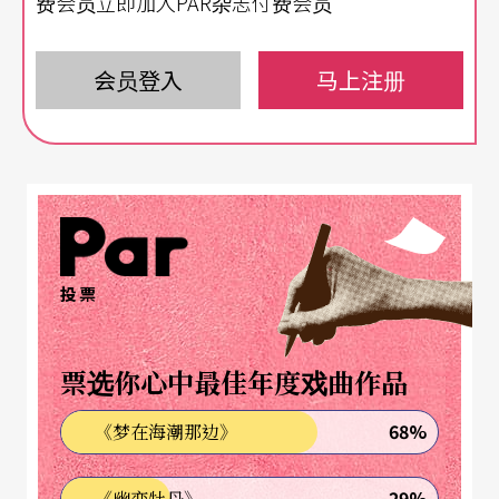
费会员立即加入PAR杂志付费会员
乐的作曲者，就像是蜡烛般燃烧自己内在的热情，
希望听到作品的人可以产生共鸣；蜡烛燃烧所产生
会员登入
马上注册
的光芒是四面八方发散而没有特定方向的。而应用
音乐则是有想要达成的特定功能与目的，像是持著
手电筒，对准了要照亮的目标，将光束朝向那个方
向照射过去。
结合科技与音乐，「音乐工程」培育编创与录音人
投票
才
票选你心中最佳年度戏曲作品
既然应用音乐建立在实际生活的基础上，当然也就
68%
《梦在海潮那边》
无法置身现代科技发展之外。科技资讯的不断创
新，也使得电子乐器、合成器、录音器材及声音储
29%
《幽恋牡丹》