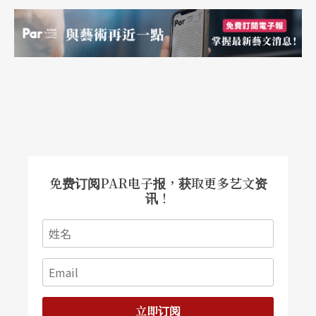
希文来说，他却认为有些像是「解谜」的感觉。
「我看过一本书，书中写到如果导演第一次跟作曲
家合作，把剪好的片子送到作曲家手上时，就等于
是将从出生就抱到现在的孩子要交到别人的手中一
样。」因此，导演对配乐的要求程度可想而知。工
作中的磨合意味著作曲家与导演的审美观整合，两
方愈琢磨才能够愈明朗。对这点他不担心，但真正
害怕的是，要在固定的期间内缴交固定的产量。
免费订阅PAR电子报，获取更多艺文资
讯！
「例如一段七十几分钟的影片，需要有二十几段音
乐，每段音乐需要三十秒到两分钟不等。时间也许
只有三个礼拜，所以可能两天甚至更短时间就要生
出一个cue，这也许算起来还好，但前提是没有被导
演退回调整。只要一生病，或是今天没有做完该做
立即订阅