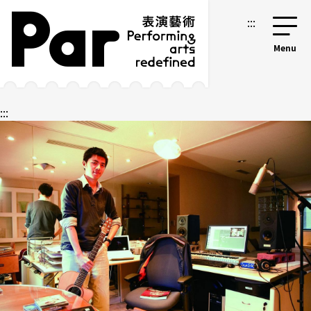
跳到主要内容区块
网站导览
:::
:::