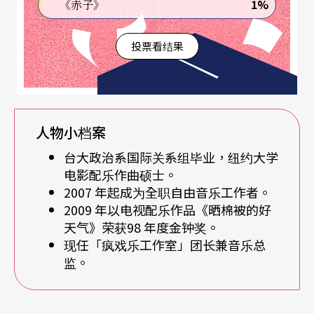
1%
《赤子》
他，却从高一开始爱上吉他。「当时的动机无非就
是好玩、耍帅」，没想到个性好胜的他，渐渐就不
投票看结果
把吉他当弹弹唱唱的乐器，而是投注很多时间练
习，进而写歌、比赛，所组的乐团曾在台北各大Liv
e house表演，足迹更遍及春呐及海洋音乐祭。风光
人物小档案
的日子让他一心想著要当个吉他手，只觉得这条路
台大政治系国际关系组毕业，纽约大学
很酷，跟上班、念书都不一样。「那时脑中的音乐
电影配乐作曲硕士。
2007 年起成为全职自由音乐工作者。
概念等于吉他、等于乐团、等于摇滚。」但是这个
2009 年以电视配乐作品《晒棉被的好
梦想对于踏实的父亲来说，是个没有道理的叉路。
天气》荣获98 年度金钟奖。
现任「疯戏乐工作室」团长兼音乐总
于是理想与现实的拉扯，就在一次次的争吵中一再
监。
地上演著。
退伍之后他找到了外商银行的工作，虽然乐团还在