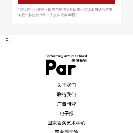
的，累积下来的压力就非常恐怖了！」一般电影的
*通过递交此表格，即表示您接受并同意已阅读本网站的使用
条款，私隐政策和个人资料收集声明。
制作期都非常短！记得老师曾说，在国外当观众看
到电影预告片时，通常作曲家才刚拿到剪完的片子
:::
而已。宣传已经开始了，但音乐都还在作曲家手
上，可能一个到一个半月的时间就要写完加录完，
看著广告一再强力放送，那种紧张和焦虑完全是外
人难以想像的。
PAR 表演艺术杂志
关于我们
对作曲家来说，又爱又恨又不得不面对的，恐怕就
联络我们
是「灵感」这两个字了。有灵感，他曾在两个钟头
广告刊登
内写好一首歌曲附带歌词得奖；没灵感，他也会在
电子报
家里焦躁得走来走去。有人说灵感的取得是一瞬
国家表演艺术中心
间，但王希文仍相信那是生活中的接触的累积。
国家两厅院