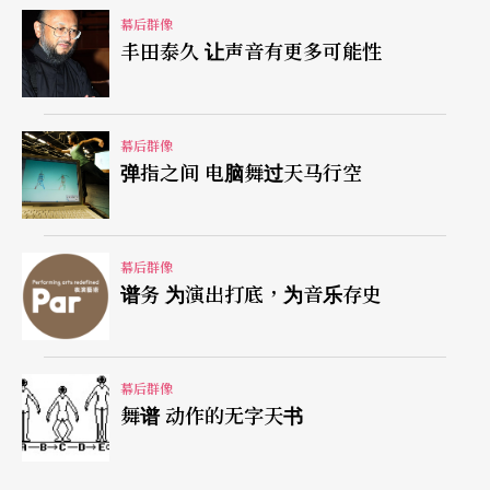
加坚决前进纽约。期间跟著朋友听音乐会、看总
幕后群像
丰田泰久 让声音有更多可能性
谱……才发现原来音乐并不只是摇滚、爵士或流
行；乐器也不只有吉他、鼓、bass、Keyboard而
已。
幕后群像
弹指之间 电脑舞过天马行空
记得念政治系大一时，明居正教授曾跟同学们说，
虽然念的是政治系，还是有很多领域要补。他建议
幕后群像
大家每个领域看个一、两本书就好，但是要请专
谱务 为演出打底，为音乐存史
家、请系主任推荐。那时候年轻，并没有真正如此
贯彻，但老师的建议却影响了他的观念—— 想要了
解什么、如何最有效地增进知识，就是按照这个方
幕后群像
舞谱 动作的无字天书
式。「不是音乐系的背景，让我反而有一套练功的
方法，补上以前的不足。」连到国外跟的都是好莱