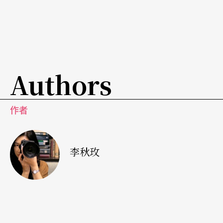
坞资深作曲家Ira Newborn，并且师从音乐剧《狮子
王》的音乐总监JosephChurch。相对于他们的资
历，王希文成为真正的音乐创作者却只有区区的
「一岁」。可是在纽约这个摇篮中，所得到的每个
Authors
回应都是顶尖业者的观念。老师所给予的音乐自由
度，更使他以开放的角度面对各式各样的可能，迎
作者
接来自各方委托的不同挑战。
一次次「解谜」的配乐创作
李秋玫
电影配乐的难处是，必须要在故事进行中提示、衬
托、酝酿，不能在干扰剧情下又要尽情发挥，因此
某种程度来说，这算是一种被限制的创作。但对王