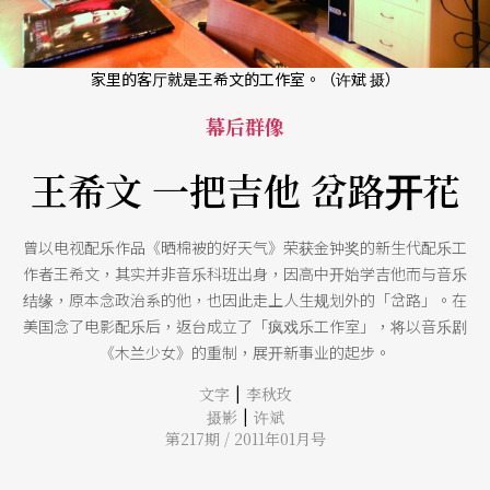
家里的客厅就是王希文的工作室。（许斌 摄）
幕后群像
王希文 一把吉他 岔路开花
曾以电视配乐作品《晒棉被的好天气》荣获金钟奖的新生代配乐工
作者王希文，其实并非音乐科班出身，因高中开始学吉他而与音乐
结缘，原本念政治系的他，也因此走上人生规划外的「岔路」。在
美国念了电影配乐后，返台成立了「疯戏乐工作室」，将以音乐剧
《木兰少女》的重制，展开新事业的起步。
|
文字
李秋玫
|
摄影
许斌
第217期 / 2011年01月号