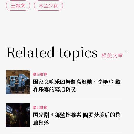
王希文
木兰少女
进行，但沉浸在满是薪水、车子、房子、家庭牵绊
的上班族生活，让他深深地体会热情被磨损的感
觉，下了班只想要躺在床上休息。然而命运来了！
父亲的生病过世，让他顿时慌乱了手脚：「我那时
Related topics
只想要赶快有升迁、或者有些什么成就。」可是后
相关文章
来他选择了辞去工作准备出国。但GMAT准备了两个
月完全不知道自己在做什么，直到慢慢定下心来，
幕后群像
国家交响乐团舞监高冠勋、李艳玲 藏
才决定念音乐相关的管理或商业领域。但在同时他
身乐宴的幕后精灵
也开始接触电影配乐、且遇到不少贵人与老师指点
迷津，因此便想透过接case来累积作品尝试看看自
幕后群像
国光剧团舞监林雅惠 阎罗梦境后的幕
己是否有创作的能力来申请「电影配乐」（Film Sc
启幕落
oring）。而最后逐渐累积的作品与肯定，也让他更