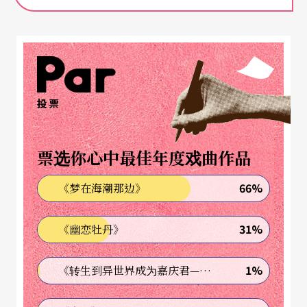
因为这个小小的因子，让他一头栽入音乐的创作，
短短的时间内，就广受邀约，并获得金钟奖的肯
定。累积的创作风格多变，融合摇滚、爵士、蓝
调、流行以及古典，作品也横跨剧场、电视、电
影、广告、现代舞与流行音乐。然而惊讶这些成果
投票
之余，令人难以置信的是高中以前，他只有上过一
堂学龄前哭著回家的钢琴课。
票选你心中最佳年度戏曲作品
从政治系到音乐的「岔路」
66%
《梦在海潮那边》
从小就在学校表现得不错，王希文就像是典型的台
31%
《幽恋牡丹》
北小孩，家庭的价值观就是高中念前几志愿，接著
1%
《转生到异世界成为嘉庆君—发现我的祖先是诈骗集团!?》
一路要上台大、政大，毕业之后就是考托福，两年
之后出国念书。一方往这条路前进，但另一方的