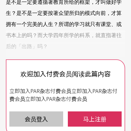
是不是一定要遵循著教育所给的框架，才叫做好学
生？是不是一定要按著众望所归的模式向前，才算
拥有一个完美的人生？所谓的学习就只有课堂、或
书本上的吗？而大学四年所学的科系，就直指著往
后的「出路」吗？
考试考好、书得念好，但就是要跷课去打球；放下
欢迎加入付费会员阅读此篇内容
高学历、好工作，偏要组乐团弹吉他。说他们是
「不务正业」嘛？我们反而要想想，「正业」的定
立即加入PAR杂志付费会员立即加入PAR杂志付
义又在哪里？
费会员立即加入PAR杂志付费会员
感觉年少的自己有「奇怪的反骨」，王希文笑著
会员登入
马上注册
说：「好学生底下，也会有叛逆的因子！」但也是